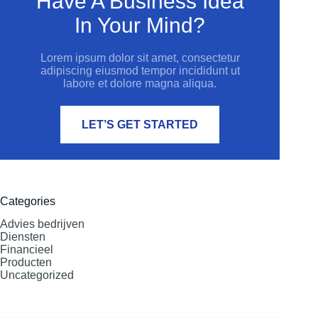
Have A Business Idea
In Your Mind?
Lorem ipsum dolor sit amet, consectetur
adipiscing eiusmod tempor incididunt ut
labore et dolore magna aliqua.
LET’S GET STARTED
Categories
Advies bedrijven
Diensten
Financieel
Producten
Uncategorized