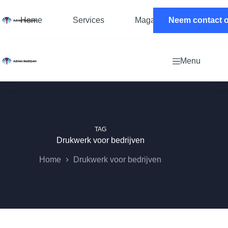
Ga
naar
Home
Services
Magazine
Neem contact 
Contac
de
inhoud
Menu
TAG
Drukwerk voor bedrijven
Home
Drukwerk voor bedrijven