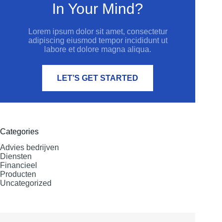
In Your Mind?
Lorem ipsum dolor sit amet, consectetur
adipiscing eiusmod tempor incididunt ut
labore et dolore magna aliqua.
LET’S GET STARTED
Categories
Advies bedrijven
Diensten
Financieel
Producten
Uncategorized