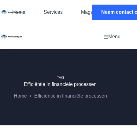
Ga
naar
Home
Services
Magazine
Neem contact 
Contac
de
inhoud
Menu
TAG
Efficiëntie in financiële processen
Home
Efficiëntie in financiële processen