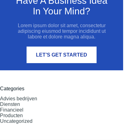
Have A Business Idea
In Your Mind?
Lorem ipsum dolor sit amet, consectetur
adipiscing eiusmod tempor incididunt ut
labore et dolore magna aliqua.
LET’S GET STARTED
Categories
Advies bedrijven
Diensten
Financieel
Producten
Uncategorized