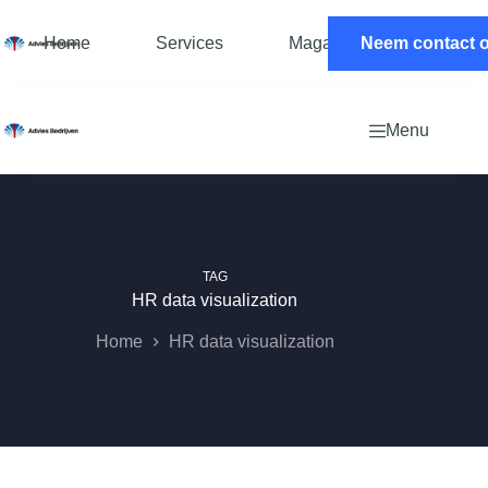
Ga
naar
Home
Services
Magazine
Neem contact 
Contac
de
inhoud
Menu
TAG
HR data visualization
Home
HR data visualization