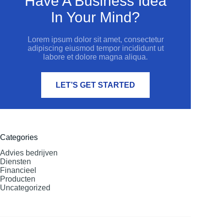
Have A Business Idea
In Your Mind?
Lorem ipsum dolor sit amet, consectetur
adipiscing eiusmod tempor incididunt ut
labore et dolore magna aliqua.
LET’S GET STARTED
Categories
Advies bedrijven
Diensten
Financieel
Producten
Uncategorized