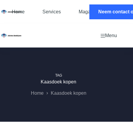
Ga
naar
Home
Services
Magazine
Neem contact 
Contac
de
inhoud
Menu
TAG
Kaasdoek kopen
Home
Kaasdoek kopen