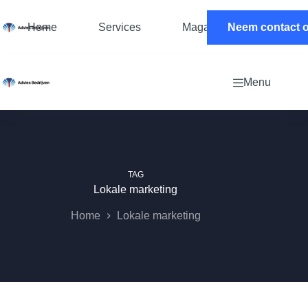
Ga
naar
Home
Services
Magazine
Neem contact 
Contac
de
inhoud
Menu
TAG
Lokale marketing
Home
Lokale marketing