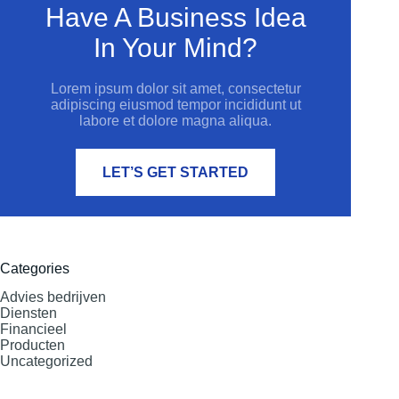
Have A Business Idea
In Your Mind?
Lorem ipsum dolor sit amet, consectetur
adipiscing eiusmod tempor incididunt ut
labore et dolore magna aliqua.
LET’S GET STARTED
Categories
Advies bedrijven
Diensten
Financieel
Producten
Uncategorized