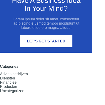
Have A Business Idea
In Your Mind?
Lorem ipsum dolor sit amet, consectetur
adipiscing eiusmod tempor incididunt ut
labore et dolore magna aliqua.
LET’S GET STARTED
Categories
Advies bedrijven
Diensten
Financieel
Producten
Uncategorized