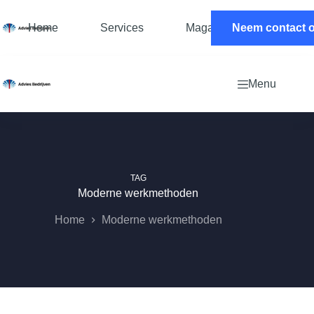
Ga
naar
Home
Services
Magazine
Neem contact 
Contac
de
inhoud
Menu
TAG
Moderne werkmethoden
Home
Moderne werkmethoden