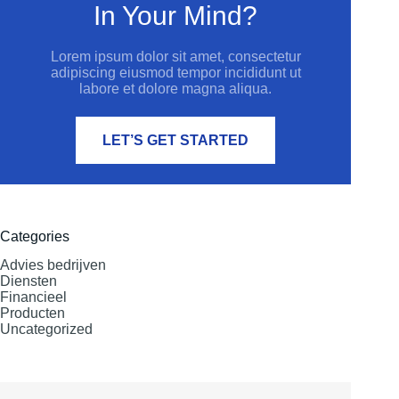
In Your Mind?
Lorem ipsum dolor sit amet, consectetur
adipiscing eiusmod tempor incididunt ut
labore et dolore magna aliqua.
LET’S GET STARTED
Categories
Advies bedrijven
Diensten
Financieel
Producten
Uncategorized