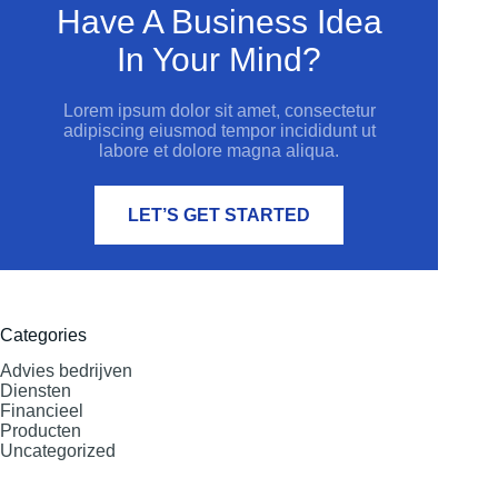
Have A Business Idea
In Your Mind?
Lorem ipsum dolor sit amet, consectetur
adipiscing eiusmod tempor incididunt ut
labore et dolore magna aliqua.
LET’S GET STARTED
Categories
Advies bedrijven
Diensten
Financieel
Producten
Uncategorized