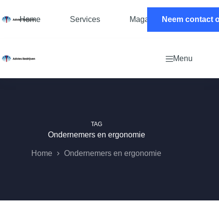
Ga
naar
Home
Services
Magazine
Neem contact 
Contac
de
inhoud
Menu
TAG
Ondernemers en ergonomie
Home
Ondernemers en ergonomie