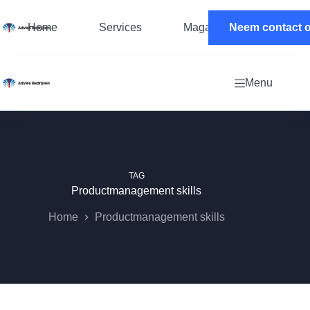
Ga
naar
Home
Services
Magazine
Neem contact 
Contac
de
inhoud
Menu
TAG
Productmanagement skills
Home
Productmanagement skills