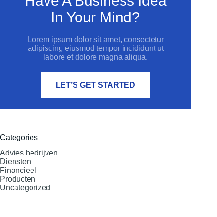
Have A Business Idea
In Your Mind?
Lorem ipsum dolor sit amet, consectetur
adipiscing eiusmod tempor incididunt ut
labore et dolore magna aliqua.
LET’S GET STARTED
Categories
Advies bedrijven
Diensten
Financieel
Producten
Uncategorized