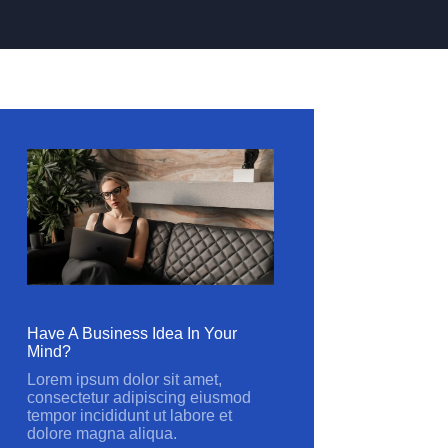
Have A Business Idea In Your
Mind?
Lorem ipsum dolor sit amet,
consectetur adipiscing eiusmod
tempor incididunt ut labore et
dolore magna aliqua.