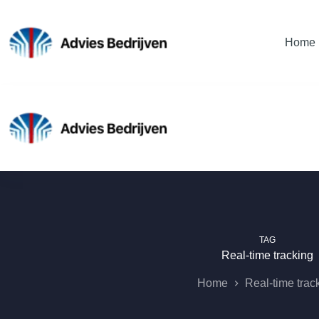
Ga
naar
de
Home
inhoud
TAG
Real-time tracking
Home
Real-time trac