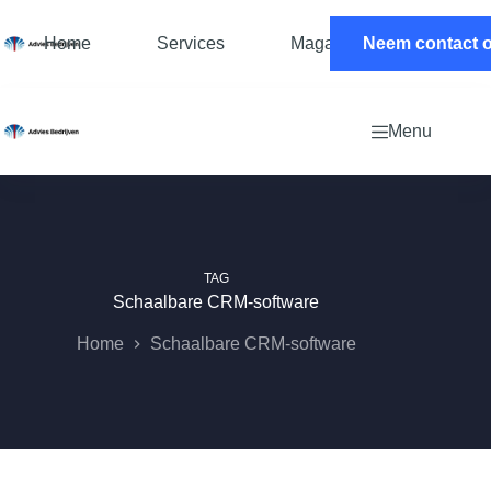
Ga
naar
Home
Services
Magazine
Neem contact 
Contac
de
inhoud
Menu
TAG
Schaalbare CRM-software
Home
Schaalbare CRM-software