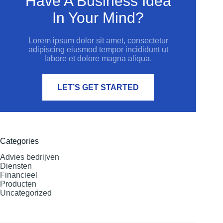
Have A Business Idea
In Your Mind?
Lorem ipsum dolor sit amet, consectetur
adipiscing eiusmod tempor incididunt ut
labore et dolore magna aliqua.
LET’S GET STARTED
Categories
Advies bedrijven
Diensten
Financieel
Producten
Uncategorized