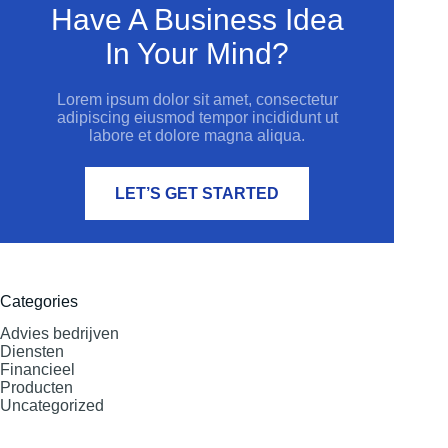
Have A Business Idea
In Your Mind?
Lorem ipsum dolor sit amet, consectetur
adipiscing eiusmod tempor incididunt ut
labore et dolore magna aliqua.
LET’S GET STARTED
Categories
Advies bedrijven
Diensten
Financieel
Producten
Uncategorized