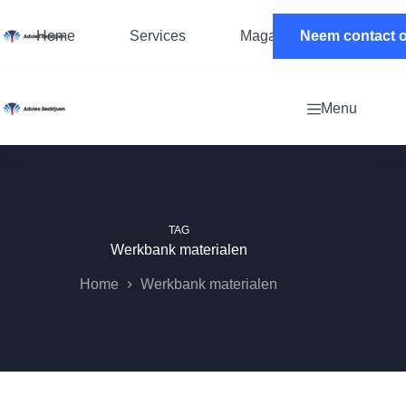
Ga
naar
Home
Services
Magazine
Neem contact 
Contac
de
inhoud
Menu
TAG
Werkbank materialen
Home
Werkbank materialen