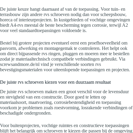
De juiste keuze hangt daarnaast af van de toepassing. Voor tuin- en
terrasbouw zijn andere rvs schroeven nodig dan voor scheepsbouw,
horeca of interieurprojecten. In kustgebieden of vochtige omgevingen
biedt A4-rvs meestal de beste bescherming tegen corrosie, terwijl A2
voor veel standaardtoepassingen voldoende is.
Bestel bij grotere projecten eventueel eerst een proefhoeveelheid om
pasvorm, afwerking en montagegemak te controleren. Het helpt ook
om direct bijpassende rvs ringen, pluggen en moeren mee te bestellen
zodat je materiaaltechnisch compatibele verbindingen gebruikt. Via
screwsandmore.de/nl vind je verschillende soorten rvs
bevestigingsmaterialen voor uiteenlopende toepassingen en projecten.
De juiste rvs schroeven kiezen voor een duurzaam resultaat
De juiste rvs schroeven maken een groot verschil voor de levensduur
en stevigheid van een constructie. Door goed te letten op
materiaalsoort, maatvoering, corrosiebestendigheid en toepassing
voorkom je problemen zoals roestvorming, losrakende verbindingen of
beschadigde ondergronden.
Voor buitenprojecten, vochtige ruimtes en constructieve toepassingen
blijft het belangrijk om schroeven te kiezen die passen bij de omgeving