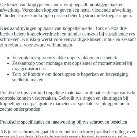
De keuze van koptype en aandrijving bepaalt montagegemak en
afwerking. Verzonken koppen geven een nette, vloeiende afwerking.
Cilinder- en zeskantkoppen passen beter bij structurele toepassingen.
Kies aandrijvingen op basis van koppelbehoefte. Torx en Pozidriv
bieden betere koppeloverdracht en minder cam‑out bij vastzittende rvs
schroeven. Kruiskop werkt voor eenvoudige klussen; inbus en zeskant
zijn robuust voor zware verbindingen.
Verzonken kop voor vlakke oppervlakken en esthetiek.
Zeskantkop voor montage met dopsleutel of momentsleutel bij
draagconstructies.
Torx of Pozidriv om doorslippen te beperken en bevestiging
sneller te maken.
Praktische tips: vermijd ongelijke materiaalcombinaties die galvanische
corrosie kunnen veroorzaken. Gebruik rvs ringen en sluitringen bij
koppelingen en pas grotere diameters of speciale rvs pluggen toe in
zachte ondergronden.
Praktische specificaties en maatvoering bij rvs schroeven bestellen
Als je rvs schroeven gaat kiezen, helpt een korte praktische uitleg over