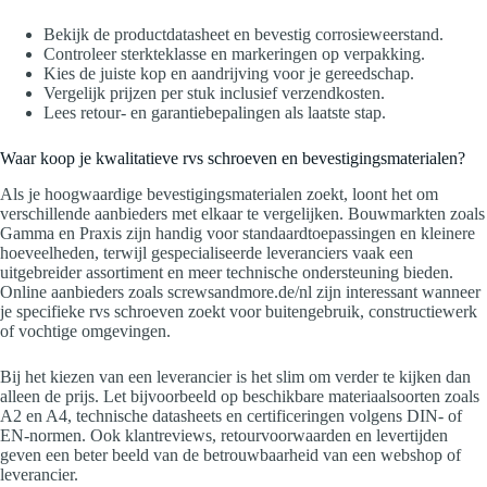
Bekijk de productdatasheet en bevestig corrosieweerstand.
Controleer sterkteklasse en markeringen op verpakking.
Kies de juiste kop en aandrijving voor je gereedschap.
Vergelijk prijzen per stuk inclusief verzendkosten.
Lees retour- en garantiebepalingen als laatste stap.
Waar koop je kwalitatieve rvs schroeven en bevestigingsmaterialen?
Als je hoogwaardige bevestigingsmaterialen zoekt, loont het om
verschillende aanbieders met elkaar te vergelijken. Bouwmarkten zoals
Gamma en Praxis zijn handig voor standaardtoepassingen en kleinere
hoeveelheden, terwijl gespecialiseerde leveranciers vaak een
uitgebreider assortiment en meer technische ondersteuning bieden.
Online aanbieders zoals screwsandmore.de/nl zijn interessant wanneer
je specifieke rvs schroeven zoekt voor buitengebruik, constructiewerk
of vochtige omgevingen.
Bij het kiezen van een leverancier is het slim om verder te kijken dan
alleen de prijs. Let bijvoorbeeld op beschikbare materiaalsoorten zoals
A2 en A4, technische datasheets en certificeringen volgens DIN- of
EN-normen. Ook klantreviews, retourvoorwaarden en levertijden
geven een beter beeld van de betrouwbaarheid van een webshop of
leverancier.