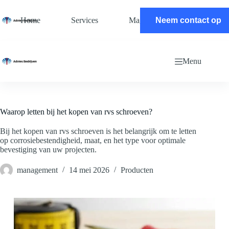
Ga
naar
Home
Services
Magazine
Neem contact op
Contact
de
inhoud
Menu
Waarop letten bij het kopen van rvs schroeven?
Bij het kopen van rvs schroeven is het belangrijk om te letten
op corrosiebestendigheid, maat, en het type voor optimale
bevestiging van uw projecten.
management
14 mei 2026
Producten