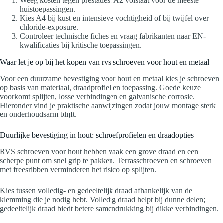
Weeg kosten tegen prestaties: A2 volstaat voor de meeste
huistoepassingen.
Kies A4 bij kust en intensieve vochtigheid of bij twijfel over
chloride-exposure.
Controleer technische fiches en vraag fabrikanten naar EN-
kwalificaties bij kritische toepassingen.
Waar let je op bij het kopen van rvs schroeven voor hout en metaal
Voor een duurzame bevestiging voor hout en metaal kies je schroeven
op basis van materiaal, draadprofiel en toepassing. Goede keuze
voorkomt splijten, losse verbindingen en galvanische corrosie.
Hieronder vind je praktische aanwijzingen zodat jouw montage sterk
en onderhoudsarm blijft.
Duurlijke bevestiging in hout: schroefprofielen en draadopties
RVS schroeven voor hout hebben vaak een grove draad en een
scherpe punt om snel grip te pakken. Terrasschroeven en schroeven
met freesribben verminderen het risico op splijten.
Kies tussen volledig- en gedeeltelijk draad afhankelijk van de
klemming die je nodig hebt. Volledig draad helpt bij dunne delen;
gedeeltelijk draad biedt betere samendrukking bij dikke verbindingen.