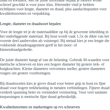
maat en kwaliteit. Met de juiste informatie bepaal je meteen welke
schroef geschikt is voor jouw klus. Hieronder vind je heldere
richtlijnen voor lengte, diameter en draad, plus aandachtspunten voor
kwaliteitsnormen en verpakking.
Lengte, diameter en draadsoort bepalen
Voor de lengte tel je de materiaal­dikte op bij de gewenste inbedding in
het onderliggende materiaal. Bij hout wordt vaak 1,5x de dikte van het
voorste deel aanbevolen als vuistregel. Bij metaal kies je een lengte die
voldoende draadengagement geeft in het moer- of
binnendraadgedeelte.
De juiste diameter hangt af van de belasting. Gebruik M-waarden voor
metrische schroeven en kies een hogere diameter bij grotere trek- of
buigkrachten. Kleine diameters vervormen sneller, grotere diameters
vragen om grotere voorboringen.
Bij draadsoorten kies je grove draad voor betere grip in hout en fijne
draad voor hogere trekbelasting in metalen verbindingen. Fijnere draad
verdeelt spanning beter en vermindert vermoeiing. Voor veel sanitaire
toepassingen is metrische fijne draad gebruikelijk.
Kwaliteitsnormen en markeringen op rvs schroeven