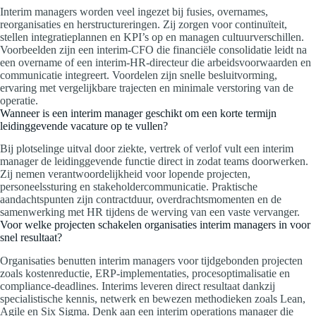
Interim managers worden veel ingezet bij fusies, overnames,
reorganisaties en herstructureringen. Zij zorgen voor continuïteit,
stellen integratieplannen en KPI’s op en managen cultuurverschillen.
Voorbeelden zijn een interim-CFO die financiële consolidatie leidt na
een overname of een interim-HR-directeur die arbeidsvoorwaarden en
communicatie integreert. Voordelen zijn snelle besluitvorming,
ervaring met vergelijkbare trajecten en minimale verstoring van de
operatie.
Wanneer is een interim manager geschikt om een korte termijn
leidinggevende vacature op te vullen?
Bij plotselinge uitval door ziekte, vertrek of verlof vult een interim
manager de leidinggevende functie direct in zodat teams doorwerken.
Zij nemen verantwoordelijkheid voor lopende projecten,
personeelssturing en stakeholdercommunicatie. Praktische
aandachtspunten zijn contractduur, overdrachtsmomenten en de
samenwerking met HR tijdens de werving van een vaste vervanger.
Voor welke projecten schakelen organisaties interim managers in voor
snel resultaat?
Organisaties benutten interim managers voor tijdgebonden projecten
zoals kostenreductie, ERP-implementaties, procesoptimalisatie en
compliance-deadlines. Interims leveren direct resultaat dankzij
specialistische kennis, netwerk en bewezen methodieken zoals Lean,
Agile en Six Sigma. Denk aan een interim operations manager die