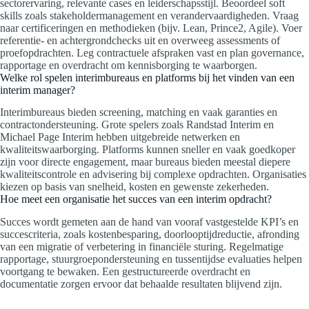
sectorervaring, relevante cases en leiderschapsstijl. Beoordeel soft
skills zoals stakeholdermanagement en verandervaardigheden. Vraag
naar certificeringen en methodieken (bijv. Lean, Prince2, Agile). Voer
referentie- en achtergrondchecks uit en overweeg assessments of
proefopdrachten. Leg contractuele afspraken vast en plan governance,
rapportage en overdracht om kennisborging te waarborgen.
Welke rol spelen interimbureaus en platforms bij het vinden van een
interim manager?
Interimbureaus bieden screening, matching en vaak garanties en
contractondersteuning. Grote spelers zoals Randstad Interim en
Michael Page Interim hebben uitgebreide netwerken en
kwaliteitswaarborging. Platforms kunnen sneller en vaak goedkoper
zijn voor directe engagement, maar bureaus bieden meestal diepere
kwaliteitscontrole en advisering bij complexe opdrachten. Organisaties
kiezen op basis van snelheid, kosten en gewenste zekerheden.
Hoe meet een organisatie het succes van een interim opdracht?
Succes wordt gemeten aan de hand van vooraf vastgestelde KPI’s en
succescriteria, zoals kostenbesparing, doorlooptijdreductie, afronding
van een migratie of verbetering in financiële sturing. Regelmatige
rapportage, stuurgroepondersteuning en tussentijdse evaluaties helpen
voortgang te bewaken. Een gestructureerde overdracht en
documentatie zorgen ervoor dat behaalde resultaten blijvend zijn.