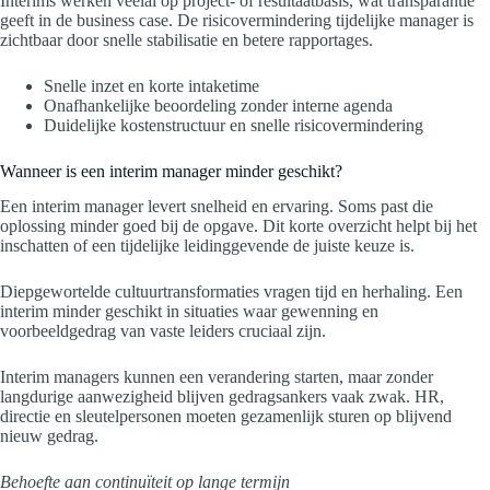
Interims werken veelal op project- of resultaatbasis, wat transparantie
geeft in de business case. De risicovermindering tijdelijke manager is
zichtbaar door snelle stabilisatie en betere rapportages.
Snelle inzet en korte intaketime
Onafhankelijke beoordeling zonder interne agenda
Duidelijke kostenstructuur en snelle risicovermindering
Wanneer is een interim manager minder geschikt?
Een interim manager levert snelheid en ervaring. Soms past die
oplossing minder goed bij de opgave. Dit korte overzicht helpt bij het
inschatten of een tijdelijke leidinggevende de juiste keuze is.
Diepgewortelde cultuurtransformaties vragen tijd en herhaling. Een
interim minder geschikt in situaties waar gewenning en
voorbeeldgedrag van vaste leiders cruciaal zijn.
Interim managers kunnen een verandering starten, maar zonder
langdurige aanwezigheid blijven gedragsankers vaak zwak. HR,
directie en sleutelpersonen moeten gezamenlijk sturen op blijvend
nieuw gedrag.
Behoefte aan continuïteit op lange termijn