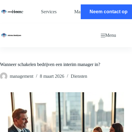
Ga
naar
Home
Services
Magazine
Neem contact op
Contact
de
inhoud
Menu
Wanneer schakelen bedrijven een interim manager in?
management
8 maart 2026
Diensten