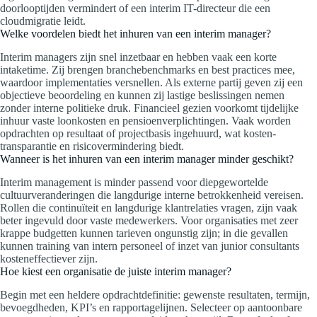
doorlooptijden vermindert of een interim IT-directeur die een
cloudmigratie leidt.
Welke voordelen biedt het inhuren van een interim manager?
Interim managers zijn snel inzetbaar en hebben vaak een korte
intaketime. Zij brengen branchebenchmarks en best practices mee,
waardoor implementaties versnellen. Als externe partij geven zij een
objectieve beoordeling en kunnen zij lastige beslissingen nemen
zonder interne politieke druk. Financieel gezien voorkomt tijdelijke
inhuur vaste loonkosten en pensioenverplichtingen. Vaak worden
opdrachten op resultaat of projectbasis ingehuurd, wat kosten-
transparantie en risicovermindering biedt.
Wanneer is het inhuren van een interim manager minder geschikt?
Interim management is minder passend voor diepgewortelde
cultuurveranderingen die langdurige interne betrokkenheid vereisen.
Rollen die continuïteit en langdurige klantrelaties vragen, zijn vaak
beter ingevuld door vaste medewerkers. Voor organisaties met zeer
krappe budgetten kunnen tarieven ongunstig zijn; in die gevallen
kunnen training van intern personeel of inzet van junior consultants
kosteneffectiever zijn.
Hoe kiest een organisatie de juiste interim manager?
Begin met een heldere opdrachtdefinitie: gewenste resultaten, termijn,
bevoegdheden, KPI’s en rapportagelijnen. Selecteer op aantoonbare