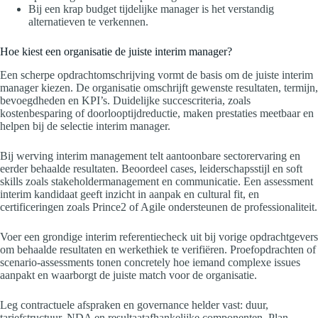
Bij een krap budget tijdelijke manager is het verstandig
alternatieven te verkennen.
Hoe kiest een organisatie de juiste interim manager?
Een scherpe opdrachtomschrijving vormt de basis om de juiste interim
manager kiezen. De organisatie omschrijft gewenste resultaten, termijn,
bevoegdheden en KPI’s. Duidelijke succescriteria, zoals
kostenbesparing of doorlooptijdreductie, maken prestaties meetbaar en
helpen bij de selectie interim manager.
Bij werving interim management telt aantoonbare sectorervaring en
eerder behaalde resultaten. Beoordeel cases, leiderschapsstijl en soft
skills zoals stakeholdermanagement en communicatie. Een assessment
interim kandidaat geeft inzicht in aanpak en cultural fit, en
certificeringen zoals Prince2 of Agile ondersteunen de professionaliteit.
Voer een grondige interim referentiecheck uit bij vorige opdrachtgevers
om behaalde resultaten en werkethiek te verifiëren. Proefopdrachten of
scenario-assessments tonen concretely hoe iemand complexe issues
aanpakt en waarborgt de juiste match voor de organisatie.
Leg contractuele afspraken en governance helder vast: duur,
tariefstructuur, NDA en resultaatafhankelijke componenten. Plan