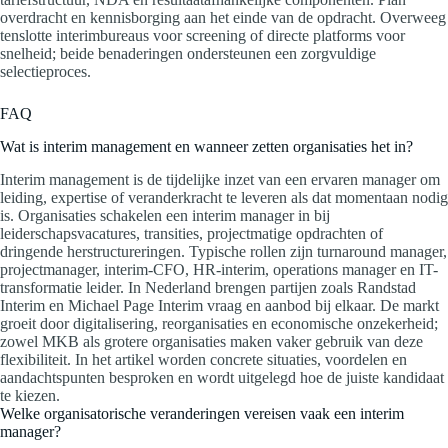
overdracht en kennisborging aan het einde van de opdracht. Overweeg
tenslotte interimbureaus voor screening of directe platforms voor
snelheid; beide benaderingen ondersteunen een zorgvuldige
selectieproces.
FAQ
Wat is interim management en wanneer zetten organisaties het in?
Interim management is de tijdelijke inzet van een ervaren manager om
leiding, expertise of veranderkracht te leveren als dat momentaan nodig
is. Organisaties schakelen een interim manager in bij
leiderschapsvacatures, transities, projectmatige opdrachten of
dringende herstructureringen. Typische rollen zijn turnaround manager,
projectmanager, interim-CFO, HR-interim, operations manager en IT-
transformatie leider. In Nederland brengen partijen zoals Randstad
Interim en Michael Page Interim vraag en aanbod bij elkaar. De markt
groeit door digitalisering, reorganisaties en economische onzekerheid;
zowel MKB als grotere organisaties maken vaker gebruik van deze
flexibiliteit. In het artikel worden concrete situaties, voordelen en
aandachtspunten besproken en wordt uitgelegd hoe de juiste kandidaat
te kiezen.
Welke organisatorische veranderingen vereisen vaak een interim
manager?