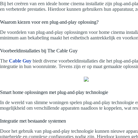
Bij het creëren van een ideale home cinema installatie zijn plug-and-p
en verbeterde prestaties. Hierdoor kunnen gebruikers hun apparatuur, z
Waarom kiezen voor een plug-and-play oplossing?
De voordelen van plug-and-play oplossingen voor home cinema installat
minimum aan bekabeling maakt het esthetisch aantrekkelijk en voorkomt 
Voorbeeldinstallaties bij The Cable Guy
The
Cable Guy
biedt diverse voorbeeldinstallaties die het plug-and-pl
integratie in hun woonruimte. Tevens zijn er op maat gemaakte oplossin
Smart home oplossingen met plug-and-play technologie
In de wereld van slimme woningen spelen plug-and-play technologie en
mogelijkheid om verschillende apparaten naadloos te koppelen, wat resu
Integratie met bestaande systemen
Door het gebruik van plug-and-play technologie kunnen nieuwe apparat
uitgebreide en complexe configuraties nodig zijn. Hierdoor kunnen gebr