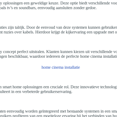
lay oplossingen een geweldige keuze. Deze optie biedt verschillende vo
oals tv’s en soundbars, eenvoudig aansluiten zonder gedoe.
ies zijn talrijk. Door de eenvoud van deze systemen kunnen gebruikers
ruzies over kabels. Hierdoor krijgt de kijkervaring een upgrade met opt
ay concept perfect uitstralen. Klanten kunnen kiezen uit verschillende 
gen beschikbaar, waardoor iedereen de perfecte home cinema installatie
 smart home oplossingen een cruciale rol. Deze innovatieve technologi
lteert in een verbeterde gebruikerservaring.
en eenvoudig worden geïntegreerd met bestaande systemen in een smart 
uikers profiteren van een moeiteloze ervaring bij het verbinden van hu