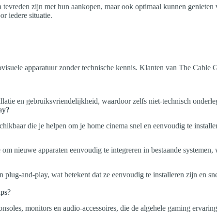
n tevreden zijn met hun aankopen, maar ook optimaal kunnen genieten v
r iedere situatie.
iovisuele apparatuur zonder technische kennis. Klanten van The Cable 
latie en gebruiksvriendelijkheid, waardoor zelfs niet-technisch onderl
ay?
hikbaar die je helpen om je home cinema snel en eenvoudig te installer
m nieuwe apparaten eenvoudig te integreren in bestaande systemen, wa
lug-and-play, wat betekent dat ze eenvoudig te installeren zijn en sn
ups?
onsoles, monitors en audio-accessoires, die de algehele gaming ervaring