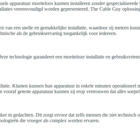
uele apparatuur moeiteloos kunnen installeren zonder gespecialiseerde 
tallaties vereenvoudigd worden gepresenteerd. The Cable Guy oplossing
eren van een snelle en gemakkelijke installatie, waardoor zij meteen ku
nische als de gebruikservaring toegankelijk voor iedereen.
eze technologie garandeert een moeiteloze installatie en gebruiksvrie
allatie. Klanten kunnen hun apparatuur in enkele minuten operationeel m
n vooraf geteste apparatuur kunnen zij erop vertrouwen dat alles soepel
r in gedachten. Dit zorgt ervoor dat zelfs mensen die niet technisch o
nologieën die vroeger als complex werden ervaren.