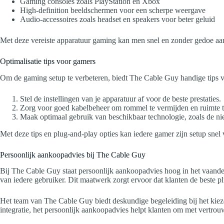
Gaming consoles zoals PlayStation en Xbox
High-definition beeldschermen voor een scherpe weergave
Audio-accessoires zoals headset en speakers voor beter geluid
Met deze vereiste apparatuur gaming kan men snel en zonder gedoe aan
Optimalisatie tips voor gamers
Om de gaming setup te verbeteren, biedt The Cable Guy handige tips voo
Stel de instellingen van je apparatuur af voor de beste prestaties.
Zorg voor goed kabelbeheer om rommel te vermijden en ruimte t
Maak optimaal gebruik van beschikbaar technologie, zoals de ni
Met deze tips en plug-and-play opties kan iedere gamer zijn setup snel v
Persoonlijk aankoopadvies bij The Cable Guy
Bij The Cable Guy staat persoonlijk aankoopadvies hoog in het vaandel
van iedere gebruiker. Dit maatwerk zorgt ervoor dat klanten de beste p
Het team van The Cable Guy biedt deskundige begeleiding bij het kieze
integratie, het persoonlijk aankoopadvies helpt klanten om met vertrou