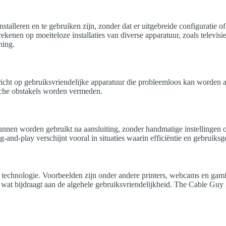
stalleren en te gebruiken zijn, zonder dat er uitgebreide configuratie o
ekenen op moeiteloze installaties van diverse apparatuur, zoals televi
ning.
 richt op gebruiksvriendelijke apparatuur die probleemloos kan worden 
ische obstakels worden vermeden.
kunnen worden gebruikt na aansluiting, zonder handmatige instellingen 
and-play verschijnt vooral in situaties waarin efficiëntie en gebruiksg
e technologie. Voorbeelden zijn onder andere printers, webcams en gami
wat bijdraagt aan de algehele gebruiksvriendelijkheid. The Cable Guy 