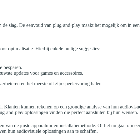
 de slag. De eenvoud van plug-and-play maakt het mogelijk om in een 
r optimalisatie. Hierbij enkele nuttige suggesties:
e besparen.
euwste updates voor games en accessoires.
erbeteren en het meeste uit zijn speelervaring halen.
. Klanten kunnen rekenen op een grondige analyse van hun audiovisuele
lug-and-play oplossingen vinden die perfect aansluiten bij hun wensen.
n van de juiste apparatuur en installatiemethode. Of het nu gaat om ee
wen hun audiovisuele oplossingen aan te schaffen.