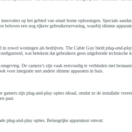
 innovaties op het gebied van smart home oplossingen. Speciale aandach
 beloven een nog rijkere gebruikerservaring, waarbij slimme apparate
eid in zowel woningen als bedrijven. The Cable Guy biedt
plug-and-play
econfigureerd, wat betekent dat gebruikers geen uitgebreide technisch
un omgeving. De camera’s zijn vaak eenvoudig te verbinden met bestaand
ook voor integratie met andere slimme apparaten in huis.
 gamers zijn plug-and-play opties ideaal, omdat ze de installatie veree
en past.
nde plug-and-play opties. Belangrijke apparatuur omvat: