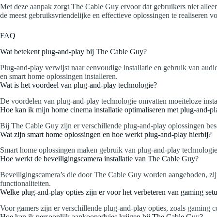
Met deze aanpak zorgt The Cable Guy ervoor dat gebruikers niet allee
de meest gebruiksvriendelijke en effectieve oplossingen te realiseren voo
FAQ
Wat betekent plug-and-play bij The Cable Guy?
Plug-and-play verwijst naar eenvoudige installatie en gebruik van aud
en smart home oplossingen installeren.
Wat is het voordeel van plug-and-play technologie?
De voordelen van plug-and-play technologie omvatten moeiteloze instal
Hoe kan ik mijn home cinema installatie optimaliseren met plug-and-pl
Bij The Cable Guy zijn er verschillende plug-and-play oplossingen besc
Wat zijn smart home oplossingen en hoe werkt plug-and-play hierbij?
Smart home oplossingen maken gebruik van plug-and-play technologie o
Hoe werkt de beveiligingscamera installatie van The Cable Guy?
Beveiligingscamera’s die door The Cable Guy worden aangeboden, zijn p
functionaliteiten.
Welke plug-and-play opties zijn er voor het verbeteren van gaming set
Voor gamers zijn er verschillende plug-and-play opties, zoals gaming c
Hoe kan ik persoonlijk aankoopadvies krijgen bij The Cable Guy?