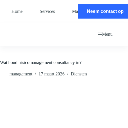
Ga
naar
Home
Services
Magazine
Neem contact op
Contact
de
inhoud
Menu
Wat houdt risicomanagement consultancy in?
management
17 maart 2026
Diensten