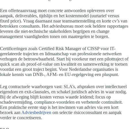
Een offerteaanvraag moet concrete antwoorden opleveren over
aanpak, deliverables, tijdslijn en het kostenmodel (uurtarief versus
fixed price). Vraag daarnaast naar teamsamenstelling en korte cv’s van
betrokken consultants. Het adviesbureau moet ook heldere rapportages
leveren die niet-technische stakeholders begrijpen en change
management vaardigheden tonen om maatregelen te borgen.
Certificeringen zoals Certified Risk Manager of CISSP voor IT-
gerelateerde trajecten en lidmaatschap van professionele netwerken
verhogen de betrouwbaarheid. Start bij voorkeur met een pilottraject of
quick scan als proof-of-value om kwaliteit en samenwerking te toetsen
voordat een groot traject begint. Voor Nederlandse organisaties is
lokale kennis van DNB-, AFM- en EU-regelgeving een pluspunt.
Leg contractuele waarborgen vast: SLA’s, afspraken over intellectueel
eigendom en exit-clausules, en schakel juridisch advies in waar nodig.
Bij de afweging blijft kosten versus waarde leidend; focus op
schadevermijding, compliance-voordelen en verbeterde continuïteit.
Een praktische eerste stap is het inwinnen van advies via een kort
bezoek aan
Adviesbedrijven
om selectie risicoconsultant en aanpak
verder te concretiseren.