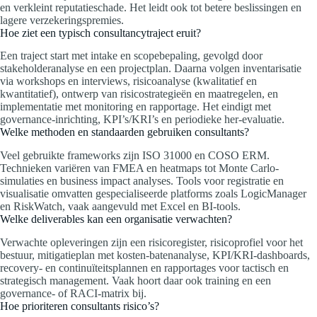
en verkleint reputatieschade. Het leidt ook tot betere beslissingen en
lagere verzekeringspremies.
Hoe ziet een typisch consultancytraject eruit?
Een traject start met intake en scopebepaling, gevolgd door
stakeholderanalyse en een projectplan. Daarna volgen inventarisatie
via workshops en interviews, risicoanalyse (kwalitatief en
kwantitatief), ontwerp van risicostrategieën en maatregelen, en
implementatie met monitoring en rapportage. Het eindigt met
governance-inrichting, KPI’s/KRI’s en periodieke her-evaluatie.
Welke methoden en standaarden gebruiken consultants?
Veel gebruikte frameworks zijn ISO 31000 en COSO ERM.
Technieken variëren van FMEA en heatmaps tot Monte Carlo-
simulaties en business impact analyses. Tools voor registratie en
visualisatie omvatten gespecialiseerde platforms zoals LogicManager
en RiskWatch, vaak aangevuld met Excel en BI-tools.
Welke deliverables kan een organisatie verwachten?
Verwachte opleveringen zijn een risicoregister, risicoprofiel voor het
bestuur, mitigatieplan met kosten‑batenanalyse, KPI/KRI-dashboards,
recovery- en continuïteitsplannen en rapportages voor tactisch en
strategisch management. Vaak hoort daar ook training en een
governance- of RACI-matrix bij.
Hoe prioriteren consultants risico’s?