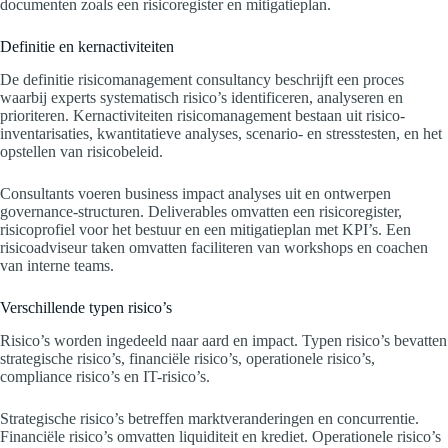
documenten zoals een risicoregister en mitigatieplan.
Definitie en kernactiviteiten
De definitie risicomanagement consultancy beschrijft een proces
waarbij experts systematisch risico’s identificeren, analyseren en
prioriteren. Kernactiviteiten risicomanagement bestaan uit risico-
inventarisaties, kwantitatieve analyses, scenario- en stresstesten, en het
opstellen van risicobeleid.
Consultants voeren business impact analyses uit en ontwerpen
governance-structuren. Deliverables omvatten een risicoregister,
risicoprofiel voor het bestuur en een mitigatieplan met KPI’s. Een
risicoadviseur taken omvatten faciliteren van workshops en coachen
van interne teams.
Verschillende typen risico’s
Risico’s worden ingedeeld naar aard en impact. Typen risico’s bevatten
strategische risico’s, financiële risico’s, operationele risico’s,
compliance risico’s en IT-risico’s.
Strategische risico’s betreffen marktveranderingen en concurrentie.
Financiële risico’s omvatten liquiditeit en krediet. Operationele risico’s