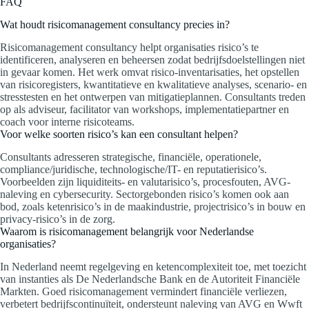
FAQ
Wat houdt risicomanagement consultancy precies in?
Risicomanagement consultancy helpt organisaties risico’s te
identificeren, analyseren en beheersen zodat bedrijfsdoelstellingen niet
in gevaar komen. Het werk omvat risico-inventarisaties, het opstellen
van risicoregisters, kwantitatieve en kwalitatieve analyses, scenario- en
stresstesten en het ontwerpen van mitigatieplannen. Consultants treden
op als adviseur, facilitator van workshops, implementatiepartner en
coach voor interne risicoteams.
Voor welke soorten risico’s kan een consultant helpen?
Consultants adresseren strategische, financiële, operationele,
compliance/juridische, technologische/IT- en reputatierisico’s.
Voorbeelden zijn liquiditeits- en valutarisico’s, procesfouten, AVG-
naleving en cybersecurity. Sectorgebonden risico’s komen ook aan
bod, zoals ketenrisico’s in de maakindustrie, projectrisico’s in bouw en
privacy-risico’s in de zorg.
Waarom is risicomanagement belangrijk voor Nederlandse
organisaties?
In Nederland neemt regelgeving en ketencomplexiteit toe, met toezicht
van instanties als De Nederlandsche Bank en de Autoriteit Financiële
Markten. Goed risicomanagement vermindert financiële verliezen,
verbetert bedrijfscontinuïteit, ondersteunt naleving van AVG en Wwft