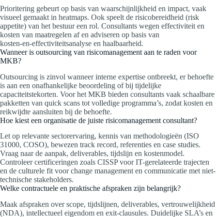
Prioritering gebeurt op basis van waarschijnlijkheid en impact, vaak
visueel gemaakt in heatmaps. Ook speelt de risicobereidheid (risk
appetite) van het bestuur een rol. Consultants wegen effectiviteit en
kosten van maatregelen af en adviseren op basis van
kosten‑en‑effectiviteitsanalyse en haalbaarheid.
Wanneer is outsourcing van risicomanagement aan te raden voor
MKB?
Outsourcing is zinvol wanneer interne expertise ontbreekt, er behoefte
is aan een onafhankelijke beoordeling of bij tijdelijke
capaciteitstekorten. Voor het MKB bieden consultants vaak schaalbare
pakketten van quick scans tot volledige programma’s, zodat kosten en
reikwijdte aansluiten bij de behoefte.
Hoe kiest een organisatie de juiste risicomanagement consultant?
Let op relevante sectorervaring, kennis van methodologieën (ISO
31000, COSO), bewezen track record, referenties en case studies.
Vraag naar de aanpak, deliverables, tijdslijn en kostenmodel.
Controleer certificeringen zoals CISSP voor IT-gerelateerde trajecten
en de culturele fit voor change management en communicatie met niet-
technische stakeholders.
Welke contractuele en praktische afspraken zijn belangrijk?
Maak afspraken over scope, tijdslijnen, deliverables, vertrouwelijkheid
(NDA), intellectueel eigendom en exit-clausules. Duidelijke SLA’s en