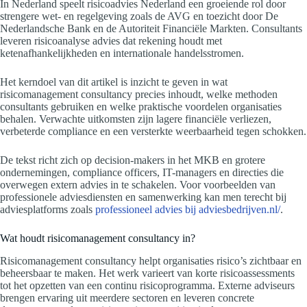
In Nederland speelt risicoadvies Nederland een groeiende rol door
strengere wet- en regelgeving zoals de AVG en toezicht door De
Nederlandsche Bank en de Autoriteit Financiële Markten. Consultants
leveren risicoanalyse advies dat rekening houdt met
ketenafhankelijkheden en internationale handelsstromen.
Het kerndoel van dit artikel is inzicht te geven in wat
risicomanagement consultancy precies inhoudt, welke methoden
consultants gebruiken en welke praktische voordelen organisaties
behalen. Verwachte uitkomsten zijn lagere financiële verliezen,
verbeterde compliance en een versterkte weerbaarheid tegen schokken.
De tekst richt zich op decision-makers in het MKB en grotere
ondernemingen, compliance officers, IT-managers en directies die
overwegen extern advies in te schakelen. Voor voorbeelden van
professionele adviesdiensten en samenwerking kan men terecht bij
adviesplatforms zoals
professioneel advies bij adviesbedrijven.nl/
.
Wat houdt risicomanagement consultancy in?
Risicomanagement consultancy helpt organisaties risico’s zichtbaar en
beheersbaar te maken. Het werk varieert van korte risicoassessments
tot het opzetten van een continu risicoprogramma. Externe adviseurs
brengen ervaring uit meerdere sectoren en leveren concrete