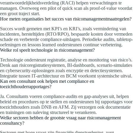
verantwoordelijkheidsverdeling (RACI) helpen verwachtingen te
managen. Overweeg een pilot of quick scan als proof‑of‑value voordat
een groot traject start.
Hoe meten organisaties het succes van risicomanagementmaatregelen?
Succes wordt gemeten met KPI’s en KRI’s, zoals vermindering van
incidenten, hersteltijden (RTO/RPO), bespaarde kosten door vermeden
schade en verbeterde compliance-uitslagen. Periodieke audits, tabletop-
oefeningen en lessons learned ondersteunen continue verbetering.
Welke rol speelt technologie in risicomanagement?
Technologie ondersteunt registratie, analyse en monitoring van risico’s.
Denk aan risicoregistratiesystemen, BI-dashboards, scenario-simulaties
en cybersecurity-oplossingen zoals encryptie en detectiesystemen.
Integratie tussen IT-architectuur en BCM voorkomt systemische uitval.
Kan een consultant ook helpen met compliance en
toezichthouderrapportages?
Ja. Consultants voeren compliance-audits en gap-analyses uit, helpen
beleid en procedures op te stellen en ondersteunen bij rapportages voor
toezichthouders zoals DNB en AFM. Zij verzorgen ook documentatie
en trainingen om naleving structureel te verankeren.
Welke sectoren hebben de grootste vraag naar risicomanagement
consultancy?
Sectoren met hoge vraag zijn financiële dienstverlening, zorg,