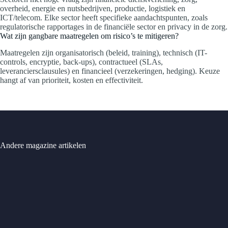
overheid, energie en nutsbedrijven, productie, logistiek en
ICT/telecom. Elke sector heeft specifieke aandachtspunten, zoals
regulatorische rapportages in de financiële sector en privacy in de zorg.
Wat zijn gangbare maatregelen om risico’s te mitigeren?
Maatregelen zijn organisatorisch (beleid, training), technisch (IT-
controls, encryptie, back-ups), contractueel (SLAs,
leveranciersclausules) en financieel (verzekeringen, hedging). Keuze
hangt af van prioriteit, kosten en effectiviteit.
Andere magazine artikelen