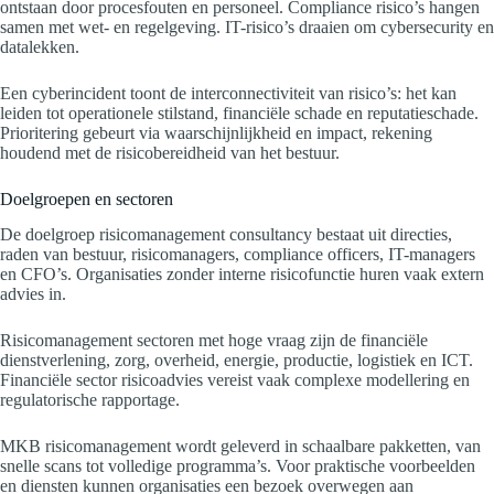
ontstaan door procesfouten en personeel. Compliance risico’s hangen
samen met wet- en regelgeving. IT-risico’s draaien om cybersecurity en
datalekken.
Een cyberincident toont de interconnectiviteit van risico’s: het kan
leiden tot operationele stilstand, financiële schade en reputatieschade.
Prioritering gebeurt via waarschijnlijkheid en impact, rekening
houdend met de risicobereidheid van het bestuur.
Doelgroepen en sectoren
De doelgroep risicomanagement consultancy bestaat uit directies,
raden van bestuur, risicomanagers, compliance officers, IT-managers
en CFO’s. Organisaties zonder interne risicofunctie huren vaak extern
advies in.
Risicomanagement sectoren met hoge vraag zijn de financiële
dienstverlening, zorg, overheid, energie, productie, logistiek en ICT.
Financiële sector risicoadvies vereist vaak complexe modellering en
regulatorische rapportage.
MKB risicomanagement wordt geleverd in schaalbare pakketten, van
snelle scans tot volledige programma’s. Voor praktische voorbeelden
en diensten kunnen organisaties een bezoek overwegen aan