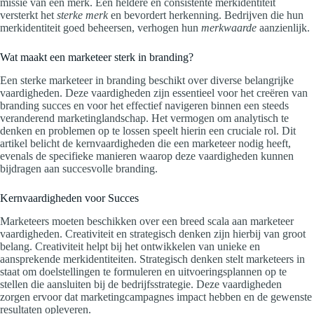
missie van een merk. Een heldere en consistente merkidentiteit
versterkt het
sterke merk
en bevordert herkenning. Bedrijven die hun
merkidentiteit goed beheersen, verhogen hun
merkwaarde
aanzienlijk.
Wat maakt een marketeer sterk in branding?
Een sterke marketeer in branding beschikt over diverse belangrijke
vaardigheden. Deze vaardigheden zijn essentieel voor het creëren van
branding succes en voor het effectief navigeren binnen een steeds
veranderend marketinglandschap. Het vermogen om analytisch te
denken en problemen op te lossen speelt hierin een cruciale rol. Dit
artikel belicht de kernvaardigheden die een marketeer nodig heeft,
evenals de specifieke manieren waarop deze vaardigheden kunnen
bijdragen aan succesvolle branding.
Kernvaardigheden voor Succes
Marketeers moeten beschikken over een breed scala aan marketeer
vaardigheden. Creativiteit en strategisch denken zijn hierbij van groot
belang. Creativiteit helpt bij het ontwikkelen van unieke en
aansprekende merkidentiteiten. Strategisch denken stelt marketeers in
staat om doelstellingen te formuleren en uitvoeringsplannen op te
stellen die aansluiten bij de bedrijfsstrategie. Deze vaardigheden
zorgen ervoor dat marketingcampagnes impact hebben en de gewenste
resultaten opleveren.