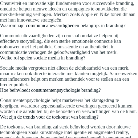
Creativiteit en innovatie zijn fundamenten voor succesvolle branding,
omdat ze helpen nieuwe ideeën en campagnes te ontwikkelen die
merkherkenning verhogen. Merken zoals Apple en Nike tonen dit aan
met hun innovatieve strategieën.
Waarom zijn communicatievaardigheden belangrijk in branding?
Communicatievaardigheden zijn cruciaal omdat ze helpen bij
effectieve storytelling, die een sterke emotionele connectie kan
opbouwen met het publiek. Consistentie en authenticiteit in
communicatie verhogen de geloofwaardigheid van het merk.
Welke rol spelen sociale media in branding?
Sociale media vergroten niet alleen de zichtbaarheid van een merk,
maar maken ook directe interactie met klanten mogelijk. Samenwerken
met influencers helpt om merken authentiek voor te stellen aan een
breder publiek.
Hoe beïnvloedt consumentenpsychologie branding?
Consumentenpsychologie helpt marketeers het klantgedrag te
begrijpen, waardoor gepersonaliseerde ervaringen gecreëerd kunnen
worden die aansluiten bij de behoeften en verwachtingen van de klant.
Wat zijn de trends voor de toekomst van branding?
De toekomst van branding zal sterk beïnvloed worden door nieuwe
technologieën zoals kunstmatige intelligentie en augmented reality,
evenals de focus op duurzaamheid en maatschappelijk verantwoord