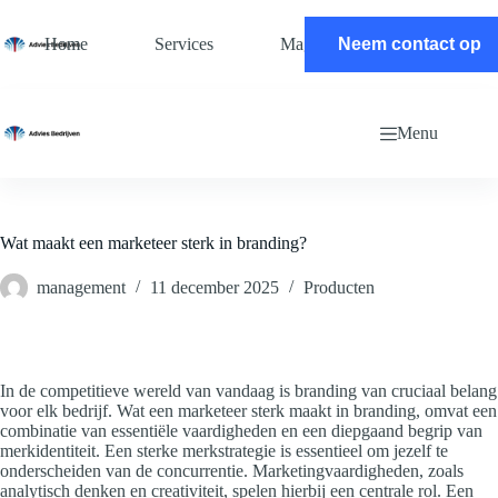
Ga
naar
Home
Services
Magazine
Neem contact op
Contact
de
inhoud
Menu
Wat maakt een marketeer sterk in branding?
management
11 december 2025
Producten
In de competitieve wereld van vandaag is branding van cruciaal belang
voor elk bedrijf. Wat een marketeer sterk maakt in branding, omvat een
combinatie van essentiële vaardigheden en een diepgaand begrip van
merkidentiteit. Een sterke merkstrategie is essentieel om jezelf te
onderscheiden van de concurrentie. Marketingvaardigheden, zoals
analytisch denken en creativiteit, spelen hierbij een centrale rol. Een