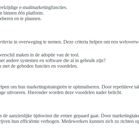
elzijdige e-mailmarketingfuncties.
n binnen één platform.
 beheren en te plannen.
riteria
in overweging te nemen. Deze criteria helpen om een weloverwog
verschil maken in de adoptie van de tool.
 andere systemen en software die al in gebruik zijn?
jn met de geboden functies en voordelen.
pen om hun marketingstrategieën te optimaliseren. Door repetitieve take
rtage uitvoeren. Hieronder worden deze voordelen nader belicht.
s de aanzienlijke tijdswinst die ermee gepaard gaat. Door marketingtak
ijven hun efficiëntie verhogen. Medewerkers kunnen zich zo richten op s