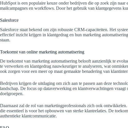
HubSpot is een populaire keuze onder bedrijven die op zoek zijn naar e
mailcampagnes en workflows. Door het gebruik van klantgegevens kunne
Salesforce
Salesforce staat bekend om zijn robuuste CRM-capaciteiten. Het systee
effectief inzicht krijgen in klantgedrag en hun marketing automatiseri
staan.
Toekomst van online marketing automatisering
De toekomst van marketing automatisering belooft aanzienlijk te evolue
te verwerken en klantgedrag nauwkeuriger te analyseren, wat onmiskenba
ook zorgen voor een meer op maat gemaakte benadering van klantintera
Bedrijven krijgen de uitdaging om zich aan te passen aan deze technolo
landschap. De focus op dataverwerking en klantverwachtingen vraagt om
doelgroepen.
Daarnaast zal de rol van marketingprofessionals zich ook ontwikkelen. Z
die essentieel is voor het opbouwen van sterke klantrelaties. De toek
authentieke klantcommunicatie.
FAQ