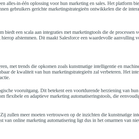
en alles-in-één oplossing voor hun marketing en sales. Het platform bie
n gebruikers gerichte marketingstrategieën ontwikkelen die de interac
m biedt een scala aan integraties met marketingtools die de processen
ng hierop afstemmen. Dit maakt Salesforce een waardevolle aanvulling v
ren, met trends die opkomen zoals kunstmatige intelligentie en machine 
ar de kwaliteit van hun marketingstrategieën zal verbeteren. Het integr
ctie.
gische vooruitgang. Dit betekent een voortdurende herziening van hun t
 flexibele en adaptieve marketing automatiseringstools, die eenvoudig 
ij zullen meer moeten vertrouwen op de inzichten die kunstmatige intell
omst van online marketing automatisering ligt dus in het omarmen van n