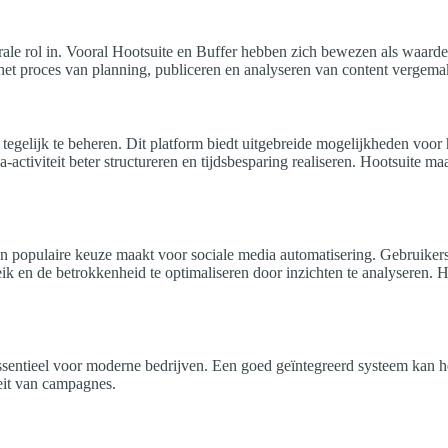
rale rol in. Vooral Hootsuite en Buffer hebben zich bewezen als waarde
e het proces van planning, publiceren en analyseren van content vergema
 tegelijk te beheren. Dit platform biedt uitgebreide mogelijkheden voor 
-activiteit beter structureren en tijdsbesparing realiseren. Hootsuite 
een populaire keuze maakt voor sociale media automatisering. Gebruiker
eik en de betrokkenheid te optimaliseren door inzichten te analyseren.
ntieel voor moderne bedrijven. Een goed geïntegreerd systeem kan help
teit van campagnes.