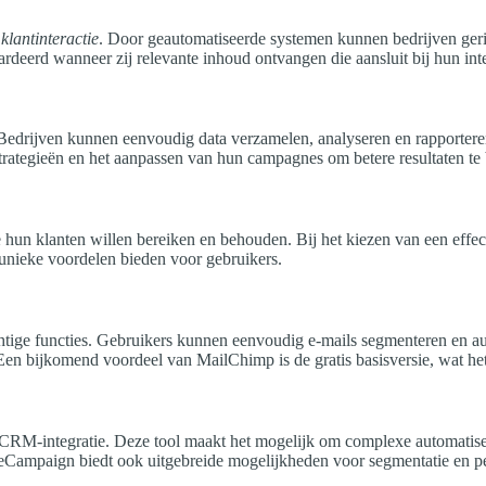
e
klantinteractie
. Door geautomatiseerde systemen kunnen bedrijven geri
rdeerd wanneer zij relevante inhoud ontvangen die aansluit bij hun int
 Bedrijven kunnen eenvoudig data verzamelen, analyseren en rapportere
 strategieën en het aanpassen van hun campagnes om betere resultaten te
ie hun klanten willen bereiken en behouden. Bij het kiezen van een effe
nieke voordelen bieden voor gebruikers.
chtige functies. Gebruikers kunnen eenvoudig e-mails segmenteren en a
en bijkomend voordeel van MailChimp is de gratis basisversie, wat het 
M-integratie. Deze tool maakt het mogelijk om complexe automatiserin
ampaign biedt ook uitgebreide mogelijkheden voor segmentatie en perso