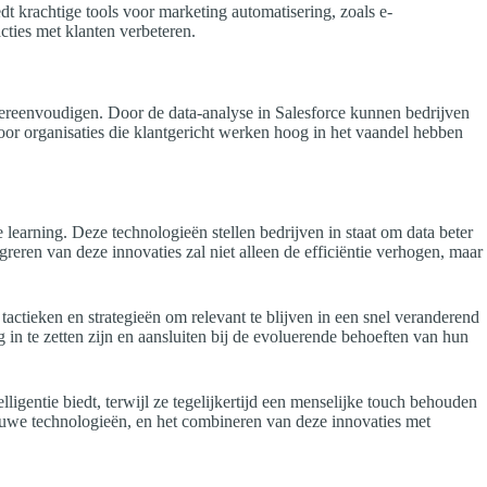
dt krachtige tools voor marketing automatisering, zoals e-
ties met klanten verbeteren.
 vereenvoudigen. Door de data-analyse in Salesforce kunnen bedrijven
oor organisaties die klantgericht werken hoog in het vaandel hebben
learning. Deze technologieën stellen bedrijven in staat om data beter
eren van deze innovaties zal niet alleen de efficiëntie verhogen, maar
actieken en strategieën om relevant te blijven in een snel veranderend
in te zetten zijn en aansluiten bij de evoluerende behoeften van hun
igentie biedt, terwijl ze tegelijkertijd een menselijke touch behouden
ieuwe technologieën, en het combineren van deze innovaties met