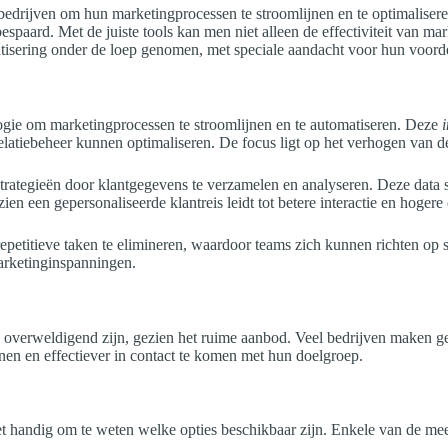
 bedrijven om hun marketingprocessen te stroomlijnen en te optimalisere
spaard. Met de juiste tools kan men niet alleen de effectiviteit van ma
atisering onder de loep genomen, met speciale aandacht voor hun voorde
logie om marketingprocessen te stroomlijnen en te automatiseren. Deze
relatiebeheer kunnen optimaliseren. De focus ligt op het verhogen van 
strategieën door klantgegevens te verzamelen en analyseren. Deze data s
en een gepersonaliseerde klantreis leidt tot betere interactie en hogere
titieve taken te elimineren, waardoor teams zich kunnen richten op stra
marketinginspanningen.
n overweldigend zijn, gezien het ruime aanbod. Veel bedrijven maken g
nen en effectiever in contact te komen met hun doelgroep.
t handig om te weten welke opties beschikbaar zijn. Enkele van de mees