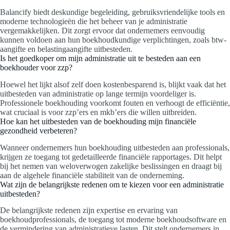
Balancify biedt deskundige begeleiding, gebruiksvriendelijke tools en
moderne technologieën die het beheer van je administratie
vergemakkelijken. Dit zorgt ervoor dat ondernemers eenvoudig
kunnen voldoen aan hun boekhoudkundige verplichtingen, zoals btw-
aangifte en belastingaangifte uitbesteden.
Is het goedkoper om mijn administratie uit te besteden aan een
boekhouder voor zzp?
Hoewel het lijkt alsof zelf doen kostenbesparend is, blijkt vaak dat het
uitbesteden van administratie op lange termijn voordeliger is.
Professionele boekhouding voorkomt fouten en verhoogt de efficiëntie,
wat cruciaal is voor zzp’ers en mkb’ers die willen uitbreiden.
Hoe kan het uitbesteden van de boekhouding mijn financiële
gezondheid verbeteren?
Wanneer ondernemers hun boekhouding uitbesteden aan professionals,
krijgen ze toegang tot gedetailleerde financiële rapportages. Dit helpt
bij het nemen van weloverwogen zakelijke beslissingen en draagt bij
aan de algehele financiële stabiliteit van de onderneming.
Wat zijn de belangrijkste redenen om te kiezen voor een administratie
uitbesteden?
De belangrijkste redenen zijn expertise en ervaring van
boekhoudprofessionals, de toegang tot moderne boekhoudsoftware en
de vermindering van administratieve lasten. Dit stelt ondernemers in