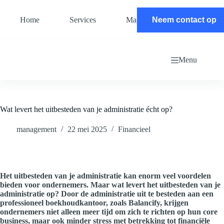
Ga
naar
Home
Services
Magazine
Neem contact op
Contact
de
inhoud
Menu
Wat levert het uitbesteden van je administratie écht op?
management
22 mei 2025
Financieel
Het uitbesteden van je administratie kan enorm veel voordelen
bieden voor ondernemers. Maar wat levert het uitbesteden van je
administratie op? Door de administratie uit te besteden aan een
professioneel boekhoudkantoor, zoals Balancify, krijgen
ondernemers niet alleen meer tijd om zich te richten op hun core
business, maar ook minder stress met betrekking tot financiële