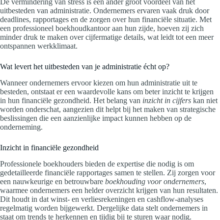
De vermindering van stress is een ander groot voordeel van het
uitbesteden van administratie. Ondernemers ervaren vaak druk door
deadlines, rapportages en de zorgen over hun financiële situatie. Met
een professioneel boekhoudkantoor aan hun zijde, hoeven zij zich
minder druk te maken over cijfermatige details, wat leidt tot een meer
ontspannen werkklimaat.
Wat levert het uitbesteden van je administratie écht op?
Wanneer ondernemers ervoor kiezen om hun administratie uit te
besteden, ontstaat er een waardevolle kans om beter inzicht te krijgen
in hun financiële gezondheid. Het belang van
inzicht in cijfers
kan niet
worden onderschat, aangezien dit helpt bij het maken van strategische
beslissingen die een aanzienlijke impact kunnen hebben op de
onderneming.
Inzicht in financiële gezondheid
Professionele boekhouders bieden de expertise die nodig is om
gedetailleerde financiële rapportages samen te stellen. Zij zorgen voor
een nauwkeurige en betrouwbare
boekhouding voor ondernemers
,
waarmee ondernemers een helder overzicht krijgen van hun resultaten.
Dit houdt in dat winst- en verliesrekeningen en cashflow-analyses
regelmatig worden bijgewerkt. Dergelijke data stelt ondernemers in
staat om trends te herkennen en tijdig bij te sturen waar nodig.