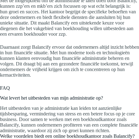
Met de mogelijkheid om de administratie te laten doen door Balancify,
kunnen zzp’ers en mkb’ers zich focussen op wat echt belangrijk is:
hun groei en succes. Het kantoor begrijpt de specifieke behoeften van
deze ondernemers en biedt flexibele diensten die aansluiten bij hun
unieke situatie. Dit maakt Balancify een uitstekende keuze voor
diegenen die het vakgebied van boekhouding willen uitbesteden aan
een ervaren boekhouder voor zzp.
Daarnaast zorgt Balancify ervoor dat ondernemers altijd inzicht hebben
in hun financiële situatie. Met hun moderne tools en technologieën
kunnen klanten eenvoudig hun financiële administratie beheren en
volgen. Dit draagt bij aan een gezondere financiële toekomst, terwijl
ondernemers de vrijheid krijgen om zich te concentreren op hun
kernactiviteiten.
FAQ
Wat levert het uitbesteden van mijn administratie op?
Het uitbesteden van je administratie kan leiden tot aanzienlijke
tijdsbesparing, vermindering van stress en een betere focus op je core
business. Door samen te werken met een boekhoudkantoor zoals
Balancify, kunnen ondernemers profiteren van een complete financiële
administratie, waardoor zij zich op groei kunnen richten.
Welke voordelen biedt een online boekhoudkantoor zoals Balancify?