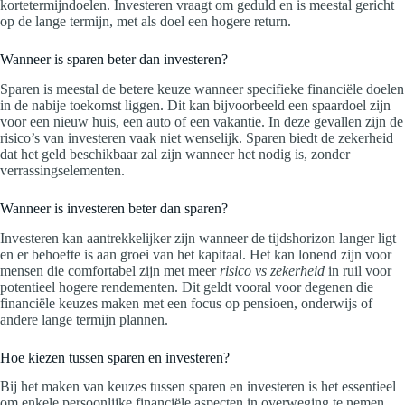
kortetermijndoelen. Investeren vraagt om geduld en is meestal gericht
op de lange termijn, met als doel een hogere return.
Wanneer is sparen beter dan investeren?
Sparen is meestal de betere keuze wanneer specifieke financiële doelen
in de nabije toekomst liggen. Dit kan bijvoorbeeld een spaardoel zijn
voor een nieuw huis, een auto of een vakantie. In deze gevallen zijn de
risico’s van investeren vaak niet wenselijk. Sparen biedt de zekerheid
dat het geld beschikbaar zal zijn wanneer het nodig is, zonder
verrassingselementen.
Wanneer is investeren beter dan sparen?
Investeren kan aantrekkelijker zijn wanneer de tijdshorizon langer ligt
en er behoefte is aan groei van het kapitaal. Het kan lonend zijn voor
mensen die comfortabel zijn met meer
risico vs zekerheid
in ruil voor
potentieel hogere rendementen. Dit geldt vooral voor degenen die
financiële keuzes maken met een focus op pensioen, onderwijs of
andere lange termijn plannen.
Hoe kiezen tussen sparen en investeren?
Bij het maken van keuzes tussen sparen en investeren is het essentieel
om enkele persoonlijke financiële aspecten in overweging te nemen.