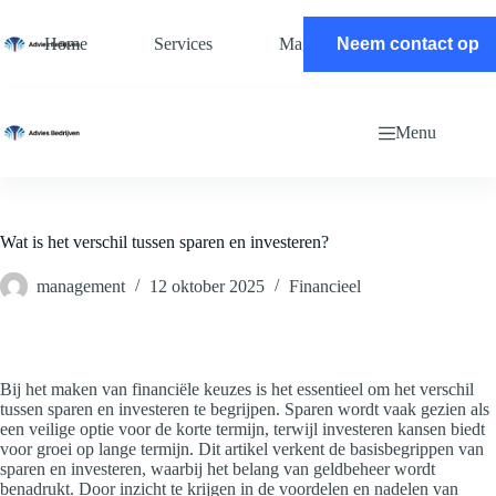
Ga
naar
Home
Services
Magazine
Neem contact op
Contact
de
inhoud
Menu
Wat is het verschil tussen sparen en investeren?
management
12 oktober 2025
Financieel
Bij het maken van financiële keuzes is het essentieel om het verschil
tussen sparen en investeren te begrijpen. Sparen wordt vaak gezien als
een veilige optie voor de korte termijn, terwijl investeren kansen biedt
voor groei op lange termijn. Dit artikel verkent de basisbegrippen van
sparen en investeren, waarbij het belang van geldbeheer wordt
benadrukt. Door inzicht te krijgen in de voordelen en nadelen van