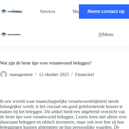
Ga
naar
Home
Services
Magazine
Neem contact op
Contact
de
inhoud
Menu
Wat zijn de beste tips voor verantwoord beleggen?
management
12 oktober 2025
Financieel
In een wereld waar maatschappelijke verantwoordelijkheid steeds
belangrijker wordt, is het cruciaal om goed geïnformeerde keuzes te
maken bij het beleggen. Dit artikel biedt een uitgebreid overzicht van
de beste tips voor verantwoord beleggen. Lezers leren niet alleen over
duurzaam beleggen en ethisch investeren, maar ook over hoe zij hun
beleggingen kunnen afstemmen op hun persoonlijke waarden. De