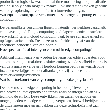
productie en logistiek, waar het real-time monitoring en optimalisatie
van de supply chain mogelijk maakt. Ook smart cities maken gebruik
van edge oplossingen voor infrastructuurverbeteringen.
Wat zijn de belangrijkste verschillen tussen edge computing en cloud
computing?
De belangrijkste verschillen liggen in latentie, verwerkingscapaciteit,
en dataveiligheid. Edge computing biedt lagere latentie en snellere
verwerking, terwijl cloud computing vaak betere schaalbaarheid en
opslagcapaciteit biedt. De keuze tussen beide hangt af van de
specifieke behoeften van een bedrijf.
Hoe speelt artificial intelligence een rol in edge computing?
Artificial intelligence kan worden toegepast op edge-apparaten voor
automatisering en real-time besluitvorming, wat de snelheid en precisie
van data-analyse verbetert. Hierdoor kunnen bedrijven waardevolle
inzichten verkrijgen zonder afhankelijk te zijn van centrale
dataverwerkingssystemen.
Wat is de toekomst van edge computing in zakelijk gebruik?
De toekomst van edge computing in het bedrijfsleven lijkt
veelbelovend, met opkomende trends zoals de integratie van 5G-
technologie en IoT. Deze ontwikkelingen zullen de adoptie en
mogelijkheden van edge computing vergroten, hoewel bedrijven ook
de uitdagingen moeten aanpakken die deze technologie met zich
meebrengt.