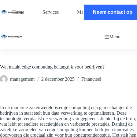
Ga
naar
Home
Services
Magazine
Neem contact op
Contact
de
inhoud
Menu
Wat maakt edge computing belangrijk voor bedrijven?
management
2 december 2025
Financieel
In de moderne zakenwereld is edge computing een gamechanger die
bedrijven in staat stelt hun data verwerking te optimaliseren. Deze
technologie verplaatst de verwerking van gegevens dichter bij de bron,
wat leidt tot snellere reactietijden en verbeterde prestaties. Dankzij de
zakelijke voordelen van edge computing kunnen bedrijven innovaties
doorvoeren die cruciaal zijn voor hun concurrentiepositie. Het stelt hen