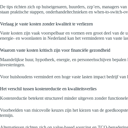
De tips richten zich op huiseigenaren, huurders, zzp’ers, managers van
staan praktische stappen, onderhandeltechnieken en when-to-switch-over
Verlaag je vaste kosten zonder kwaliteit te verliezen
Vaste kosten zijn vaak voorspelbaar en vormen een groot deel van de ui
energie- en woonlasten in Nederland kan het verminderen van vaste lasten
Waarom vaste kosten kritisch zijn voor financiële gezondheid
Maandelijkse huur, hypotheek, energie, en personeelsschijven bepalen 
investeringen.
Voor huishoudens vermindert een hoge vaste lasten impact bedrijf van h
Het verschil tussen kostenreductie en kwaliteitsverlies
Kostenreductie betekent structureel minder uitgeven zonder functionele 
Voorbeelden van risicovolle keuzes zijn het kiezen van de goedkoopste
termijn.
Alternatieven richten zich op value-based sourcing en TCO-benaderingen