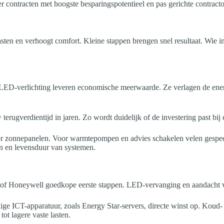
teer contracten met hoogste besparingspotentieel en pas gerichte contrac
n en verhoogt comfort. Kleine stappen brengen snel resultaat. Wie inv
n LED-verlichting leveren economische meerwaarde. Ze verlagen de e
 terugverdientijd in jaren. Zo wordt duidelijk of de investering past bi
r zonnepanelen. Voor warmtepompen en advies schakelen velen gespecial
en en levensduur van systemen.
st of Honeywell goedkope eerste stappen. LED-vervanging en aandacht v
nige ICT-apparatuur, zoals Energy Star-servers, directe winst op. K
ot lagere vaste lasten.