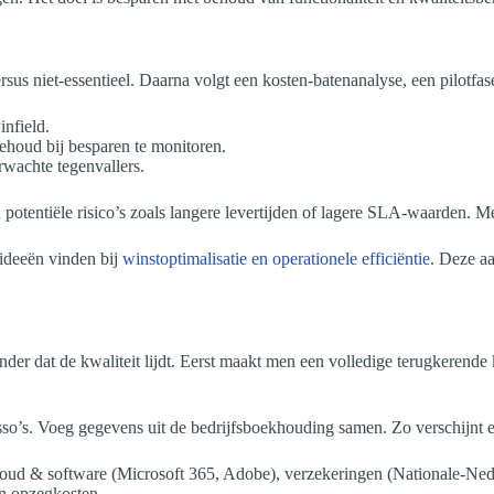
ersus niet-essentieel. Daarna volgt een kosten-batenanalyse, een pilotfa
nfield.
ehoud bij besparen te monitoren.
rwachte tegenvallers.
potentiële risico’s zoals langere levertijden of lagere SLA-waarden. Me
 ideeën vinden bij
winstoptimalisatie en operationele efficiëntie
. Deze a
nder dat de kwaliteit lijdt. Eerst maakt men een volledige terugkerend
asso’s. Voeg gegevens uit de bedrijfsboekhouding samen. Zo verschijnt
loud & software (Microsoft 365, Adobe), verzekeringen (Nationale-Ned
en opzegkosten.