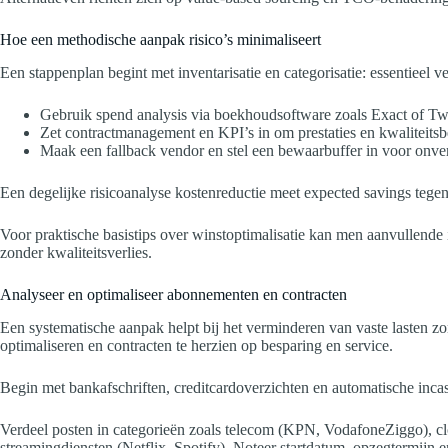
Hoe een methodische aanpak risico’s minimaliseert
Een stappenplan begint met inventarisatie en categorisatie: essentieel v
Gebruik spend analysis via boekhoudsoftware zoals Exact of Twi
Zet contractmanagement en KPI’s in om prestaties en kwaliteitsb
Maak een fallback vendor en stel een bewaarbuffer in voor onve
Een degelijke risicoanalyse kostenreductie meet expected savings tegen 
Voor praktische basistips over winstoptimalisatie kan men aanvullende
zonder kwaliteitsverlies.
Analyseer en optimaliseer abonnementen en contracten
Een systematische aanpak helpt bij het verminderen van vaste lasten zo
optimaliseren en contracten te herzien op besparing en service.
Begin met bankafschriften, creditcardoverzichten en automatische inc
Verdeel posten in categorieën zoals telecom (KPN, VodafoneZiggo), c
streamingdiensten (Netflix, Spotify). Noteer startdatum, opzegtermijn 