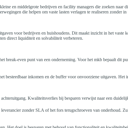
 kleine en middelgrote bedrijven en facility managers die zoeken naar d
wegingen die helpen om vaste lasten verlagen te realiseren zonder in t
tgaven voor bedrijven en huishoudens. Dit maakt inzicht in het vaste ko
 direct liquiditeit en solvabiliteit verbeteren.
het break-even punt van een onderneming. Voor het mkb bepaalt dit pun
et besteedbaar inkomen en de buffer voor onvoorziene uitgaven. Het inz
achteruitgang. Kwaliteitsverlies bij besparen verwijst naar een duidelij
 leverancier zonder SLA of het fors terugschroeven van onderhoud. Zul
. Het doel is besparen met behoud van functionaliteit en kwaliteitsbeh