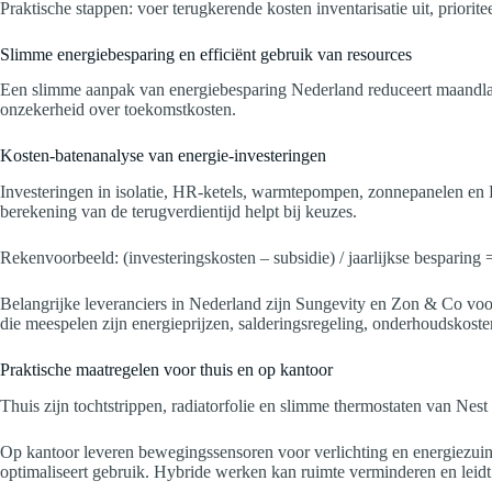
Praktische stappen: voer terugkerende kosten inventarisatie uit, priori
Slimme energiebesparing en efficiënt gebruik van resources
Een slimme aanpak van energiebesparing Nederland reduceert maandlaste
onzekerheid over toekomstkosten.
Kosten-batenanalyse van energie-investeringen
Investeringen in isolatie, HR-ketels, warmtepompen, zonnepanelen e
berekening van de terugverdientijd helpt bij keuzes.
Rekenvoorbeeld: (investeringskosten – subsidie) / jaarlijkse besparing =
Belangrijke leveranciers in Nederland zijn Sungevity en Zon & Co voo
die meespelen zijn energieprijzen, salderingsregeling, onderhoudskost
Praktische maatregelen voor thuis en op kantoor
Thuis zijn tochtstrippen, radiatorfolie en slimme thermostaten van Ne
Op kantoor leveren bewegingssensoren voor verlichting en energiezui
optimaliseert gebruik. Hybride werken kan ruimte verminderen en leidt t