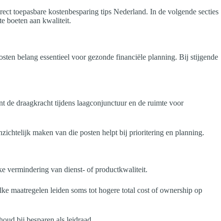
irect toepasbare kostenbesparing tips Nederland. In de volgende secties
e boeten aan kwaliteit.
sten belang essentieel voor gezonde financiële planning. Bij stijgende
t de draagkracht tijdens laagconjunctuur en de ruimte voor
ichtelijk maken van die posten helpt bij prioritering en planning.
ke vermindering van dienst- of productkwaliteit.
ke maatregelen leiden soms tot hogere total cost of ownership op
oud bij besparen als leidraad.