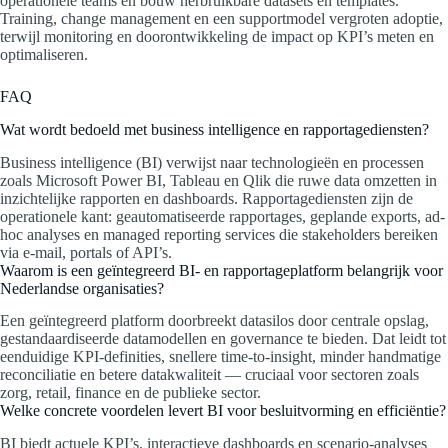
operationele teams en bouw herbruikbare datasets en templates.
Training, change management en een supportmodel vergroten adoptie,
terwijl monitoring en doorontwikkeling de impact op KPI’s meten en
optimaliseren.
FAQ
Wat wordt bedoeld met business intelligence en rapportagediensten?
Business intelligence (BI) verwijst naar technologieën en processen
zoals Microsoft Power BI, Tableau en Qlik die ruwe data omzetten in
inzichtelijke rapporten en dashboards. Rapportagediensten zijn de
operationele kant: geautomatiseerde rapportages, geplande exports, ad-
hoc analyses en managed reporting services die stakeholders bereiken
via e-mail, portals of API’s.
Waarom is een geïntegreerd BI‑ en rapportageplatform belangrijk voor
Nederlandse organisaties?
Een geïntegreerd platform doorbreekt datasilos door centrale opslag,
gestandaardiseerde datamodellen en governance te bieden. Dat leidt tot
eenduidige KPI‑definities, snellere time‑to‑insight, minder handmatige
reconciliatie en betere datakwaliteit — cruciaal voor sectoren zoals
zorg, retail, finance en de publieke sector.
Welke concrete voordelen levert BI voor besluitvorming en efficiëntie?
BI biedt actuele KPI’s, interactieve dashboards en scenario‑analyses