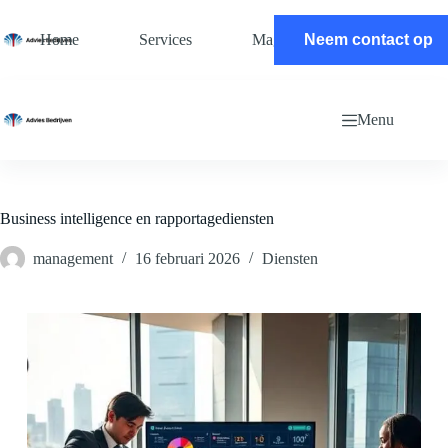
Ga
naar
Home
Services
Magazine
Neem contact op
Contact
de
inhoud
Menu
Business intelligence en rapportagediensten
management
16 februari 2026
Diensten