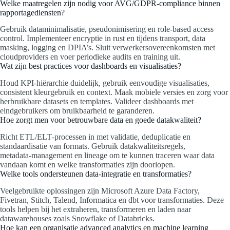
Welke maatregelen zijn nodig voor AVG/GDPR‑compliance binnen
rapportagediensten?
Gebruik dataminimalisatie, pseudonimisering en role‑based access
control. Implementeer encryptie in rust en tijdens transport, data
masking, logging en DPIA’s. Sluit verwerkersovereenkomsten met
cloudproviders en voer periodieke audits en training uit.
Wat zijn best practices voor dashboards en visualisaties?
Houd KPI‑hiërarchie duidelijk, gebruik eenvoudige visualisaties,
consistent kleurgebruik en context. Maak mobiele versies en zorg voor
herbruikbare datasets en templates. Valideer dashboards met
eindgebruikers om bruikbaarheid te garanderen.
Hoe zorgt men voor betrouwbare data en goede datakwaliteit?
Richt ETL/ELT‑processen in met validatie, deduplicatie en
standaardisatie van formats. Gebruik datakwaliteitsregels,
metadata‑management en lineage om te kunnen traceren waar data
vandaan komt en welke transformaties zijn doorlopen.
Welke tools ondersteunen data‑integratie en transformaties?
Veelgebruikte oplossingen zijn Microsoft Azure Data Factory,
Fivetran, Stitch, Talend, Informatica en dbt voor transformaties. Deze
tools helpen bij het extraheren, transformeren en laden naar
datawarehouses zoals Snowflake of Databricks.
Hoe kan een organisatie advanced analytics en machine learning