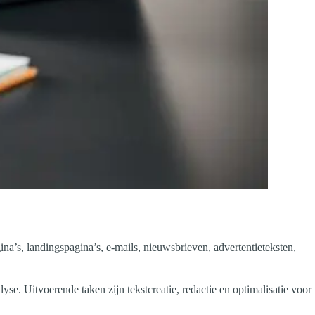
a’s, landingspagina’s, e-mails, nieuwsbrieven, advertentieteksten,
se. Uitvoerende taken zijn tekstcreatie, redactie en optimalisatie voor