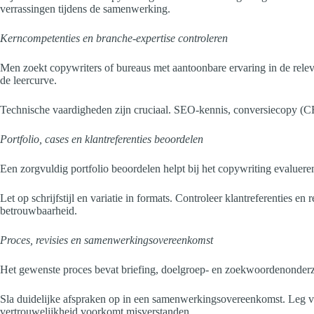
verrassingen tijdens de samenwerking.
Kerncompetenties en branche-expertise controleren
Men zoekt copywriters of bureaus met aantoonbare ervaring in de releva
de leercurve.
Technische vaardigheden zijn cruciaal. SEO-kennis, conversiecopy (C
Portfolio, cases en klantreferenties beoordelen
Een zorgvuldig portfolio beoordelen helpt bij het copywriting evaluere
Let op schrijfstijl en variatie in formats. Controleer klantreferenties 
betrouwbaarheid.
Proces, revisies en samenwerkingsovereenkomst
Het gewenste proces bevat briefing, doelgroep- en zoekwoordenonderzoek
Sla duidelijke afspraken op in een samenwerkingsovereenkomst. Leg va
vertrouwelijkheid voorkomt misverstanden.