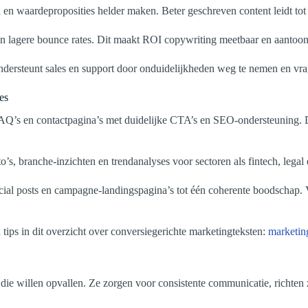
 en waardeproposities helder maken. Beter geschreven content leidt tot 
en lagere bounce rates. Dit maakt ROI copywriting meetbaar en aantoonb
ndersteunt sales en support door onduidelijkheden weg te nemen en vra
es
, FAQ’s en contactpagina’s met duidelijke CTA’s en SEO-ondersteuning. 
s, branche-inzichten en trendanalyses voor sectoren als fintech, lega
ial posts en campagne-landingspagina’s tot één coherente boodschap. V
 tips in dit overzicht over conversiegerichte marketingteksten:
marketing
ie willen opvallen. Ze zorgen voor consistente communicatie, richten z