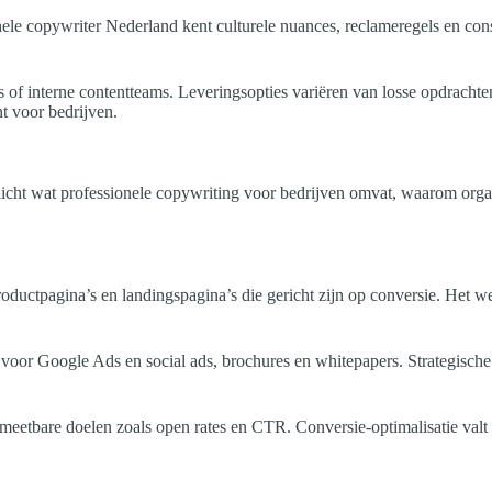
onele copywriter Nederland kent culturele nuances, reclameregels en co
s of interne contentteams. Leveringsopties variëren van losse opdrachte
nt voor bedrijven.
elicht wat professionele copywriting voor bedrijven omvat, waarom organ
uctpagina’s en landingspagina’s die gericht zijn op conversie. Het wer
en voor Google Ads en social ads, brochures en whitepapers. Strategis
en meetbare doelen zoals open rates en CTR. Conversie-optimalisatie valt