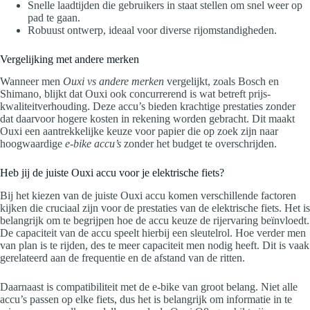
Snelle laadtijden die gebruikers in staat stellen om snel weer op
pad te gaan.
Robuust ontwerp, ideaal voor diverse rijomstandigheden.
Vergelijking met andere merken
Wanneer men
Ouxi vs andere merken
vergelijkt, zoals Bosch en
Shimano, blijkt dat Ouxi ook concurrerend is wat betreft prijs-
kwaliteitverhouding. Deze accu’s bieden krachtige prestaties zonder
dat daarvoor hogere kosten in rekening worden gebracht. Dit maakt
Ouxi een aantrekkelijke keuze voor papier die op zoek zijn naar
hoogwaardige
e-bike accu’s
zonder het budget te overschrijden.
Heb jij de juiste Ouxi accu voor je elektrische fiets?
Bij het kiezen van de juiste Ouxi accu komen verschillende factoren
kijken die cruciaal zijn voor de prestaties van de elektrische fiets. Het is
belangrijk om te begrijpen hoe de accu keuze de rijervaring beïnvloedt.
De capaciteit van de accu speelt hierbij een sleutelrol. Hoe verder men
van plan is te rijden, des te meer capaciteit men nodig heeft. Dit is vaak
gerelateerd aan de frequentie en de afstand van de ritten.
Daarnaast is compatibiliteit met de e-bike van groot belang. Niet alle
accu’s passen op elke fiets, dus het is belangrijk om informatie in te