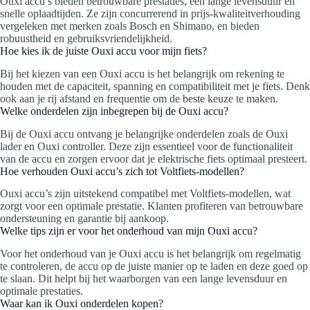
Ouxi accu’s bieden betrouwbare prestaties, een lange levensduur en
snelle oplaadtijden. Ze zijn concurrerend in prijs-kwaliteitverhouding
vergeleken met merken zoals Bosch en Shimano, en bieden
robuustheid en gebruiksvriendelijkheid.
Hoe kies ik de juiste Ouxi accu voor mijn fiets?
Bij het kiezen van een Ouxi accu is het belangrijk om rekening te
houden met de capaciteit, spanning en compatibiliteit met je fiets. Denk
ook aan je rij afstand en frequentie om de beste keuze te maken.
Welke onderdelen zijn inbegrepen bij de Ouxi accu?
Bij de Ouxi accu ontvang je belangrijke onderdelen zoals de Ouxi
lader en Ouxi controller. Deze zijn essentieel voor de functionaliteit
van de accu en zorgen ervoor dat je elektrische fiets optimaal presteert.
Hoe verhouden Ouxi accu’s zich tot Voltfiets-modellen?
Ouxi accu’s zijn uitstekend compatibel met Voltfiets-modellen, wat
zorgt voor een optimale prestatie. Klanten profiteren van betrouwbare
ondersteuning en garantie bij aankoop.
Welke tips zijn er voor het onderhoud van mijn Ouxi accu?
Voor het onderhoud van je Ouxi accu is het belangrijk om regelmatig
te controleren, de accu op de juiste manier op te laden en deze goed op
te slaan. Dit helpt bij het waarborgen van een lange levensduur en
optimale prestaties.
Waar kan ik Ouxi onderdelen kopen?