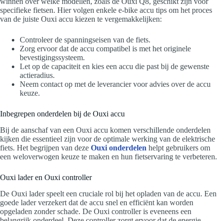
winnen over welke modellen, zoals de Ouxi Q8, geschikt zijn voor
specifieke fietsen. Hier volgen enkele e-bike accu tips om het proces
van de juiste Ouxi accu kiezen te vergemakkelijken:
Controleer de spanningseisen van de fiets.
Zorg ervoor dat de accu compatibel is met het originele
bevestigingssysteem.
Let op de capaciteit en kies een accu die past bij de gewenste
actieradius.
Neem contact op met de leverancier voor advies over de accu
keuze.
Inbegrepen onderdelen bij de Ouxi accu
Bij de aanschaf van een Ouxi accu komen verschillende onderdelen
kijken die essentieel zijn voor de optimale werking van de elektrische
fiets. Het begrijpen van deze
Ouxi onderdelen
helpt gebruikers om
een weloverwogen keuze te maken en hun fietservaring te verbeteren.
Ouxi lader en Ouxi controller
De Ouxi lader speelt een cruciale rol bij het opladen van de accu. Een
goede lader verzekert dat de accu snel en efficiënt kan worden
opgeladen zonder schade. De Ouxi controller is eveneens een
belangrijk onderdeel. Deze controller zorgt ervoor dat de energie-