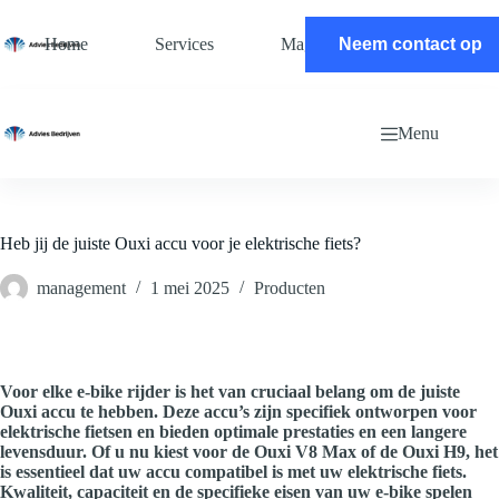
Ga
naar
Home
Services
Magazine
Neem contact op
Contact
de
inhoud
Menu
Heb jij de juiste Ouxi accu voor je elektrische fiets?
management
1 mei 2025
Producten
Voor elke e-bike rijder is het van cruciaal belang om de juiste
Ouxi accu te hebben. Deze accu’s zijn specifiek ontworpen voor
elektrische fietsen en bieden optimale prestaties en een langere
levensduur. Of u nu kiest voor de Ouxi V8 Max of de Ouxi H9, het
is essentieel dat uw accu compatibel is met uw elektrische fiets.
Kwaliteit, capaciteit en de specifieke eisen van uw e-bike spelen