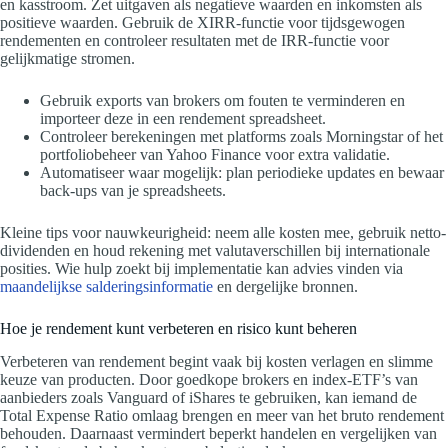
en kasstroom. Zet uitgaven als negatieve waarden en inkomsten als
positieve waarden. Gebruik de XIRR-functie voor tijdsgewogen
rendementen en controleer resultaten met de IRR-functie voor
gelijkmatige stromen.
Gebruik exports van brokers om fouten te verminderen en
importeer deze in een rendement spreadsheet.
Controleer berekeningen met platforms zoals Morningstar of het
portfoliobeheer van Yahoo Finance voor extra validatie.
Automatiseer waar mogelijk: plan periodieke updates en bewaar
back-ups van je spreadsheets.
Kleine tips voor nauwkeurigheid: neem alle kosten mee, gebruik netto-
dividenden en houd rekening met valutaverschillen bij internationale
posities. Wie hulp zoekt bij implementatie kan advies vinden via
maandelijkse salderingsinformatie
en dergelijke bronnen.
Hoe je rendement kunt verbeteren en risico kunt beheren
Verbeteren van rendement begint vaak bij kosten verlagen en slimme
keuze van producten. Door goedkope brokers en index-ETF’s van
aanbieders zoals Vanguard of iShares te gebruiken, kan iemand de
Total Expense Ratio omlaag brengen en meer van het bruto rendement
behouden. Daarnaast vermindert beperkt handelen en vergelijken van