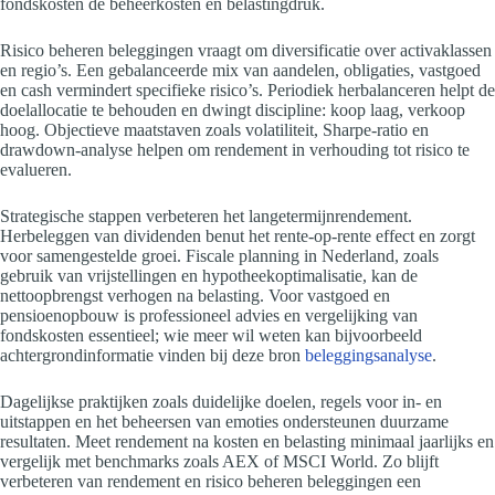
fondskosten de beheerkosten en belastingdruk.
Risico beheren beleggingen vraagt om diversificatie over activaklassen
en regio’s. Een gebalanceerde mix van aandelen, obligaties, vastgoed
en cash vermindert specifieke risico’s. Periodiek herbalanceren helpt de
doelallocatie te behouden en dwingt discipline: koop laag, verkoop
hoog. Objectieve maatstaven zoals volatiliteit, Sharpe-ratio en
drawdown-analyse helpen om rendement in verhouding tot risico te
evalueren.
Strategische stappen verbeteren het langetermijnrendement.
Herbeleggen van dividenden benut het rente-op-rente effect en zorgt
voor samengestelde groei. Fiscale planning in Nederland, zoals
gebruik van vrijstellingen en hypotheekoptimalisatie, kan de
nettoopbrengst verhogen na belasting. Voor vastgoed en
pensioenopbouw is professioneel advies en vergelijking van
fondskosten essentieel; wie meer wil weten kan bijvoorbeeld
achtergrondinformatie vinden bij deze bron
beleggingsanalyse
.
Dagelijkse praktijken zoals duidelijke doelen, regels voor in- en
uitstappen en het beheersen van emoties ondersteunen duurzame
resultaten. Meet rendement na kosten en belasting minimaal jaarlijks en
vergelijk met benchmarks zoals AEX of MSCI World. Zo blijft
verbeteren van rendement en risico beheren beleggingen een