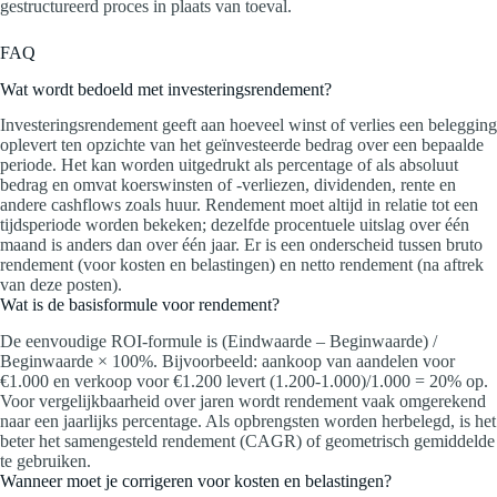
gestructureerd proces in plaats van toeval.
FAQ
Wat wordt bedoeld met investeringsrendement?
Investeringsrendement geeft aan hoeveel winst of verlies een belegging
oplevert ten opzichte van het geïnvesteerde bedrag over een bepaalde
periode. Het kan worden uitgedrukt als percentage of als absoluut
bedrag en omvat koerswinsten of -verliezen, dividenden, rente en
andere cashflows zoals huur. Rendement moet altijd in relatie tot een
tijdsperiode worden bekeken; dezelfde procentuele uitslag over één
maand is anders dan over één jaar. Er is een onderscheid tussen bruto
rendement (voor kosten en belastingen) en netto rendement (na aftrek
van deze posten).
Wat is de basisformule voor rendement?
De eenvoudige ROI-formule is (Eindwaarde – Beginwaarde) /
Beginwaarde × 100%. Bijvoorbeeld: aankoop van aandelen voor
€1.000 en verkoop voor €1.200 levert (1.200‑1.000)/1.000 = 20% op.
Voor vergelijkbaarheid over jaren wordt rendement vaak omgerekend
naar een jaarlijks percentage. Als opbrengsten worden herbelegd, is het
beter het samengesteld rendement (CAGR) of geometrisch gemiddelde
te gebruiken.
Wanneer moet je corrigeren voor kosten en belastingen?