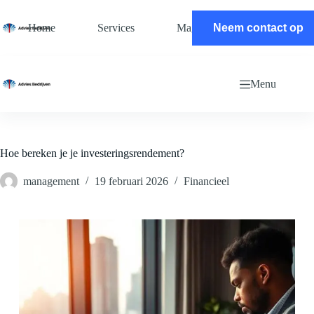
Ga
naar
Home
Services
Magazine
Neem contact op
Contact
de
inhoud
Menu
Hoe bereken je je investeringsrendement?
management
19 februari 2026
Financieel