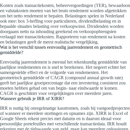
Kosten zoals transactiekosten, beheervergoedingen (TER), bewaarloon
en valutakosten moeten van het bruto rendement worden afgetrokken
om het netto rendement te bepalen. Belastingen spelen in Nederland
ook mee: box 3-heffing voor particulieren, dividendbelasting en in
bepaalde situaties belasting over verkoopwinst. Dividenden worden
doorgaans netto na inhouding gerekend en verkoopopbrengsten
verlaagd met transactiekosten. Rapporteren van rendement na kosten
en belastingen geeft de meest realistische vergelijking.
Wat is het verschil tussen eenvoudig jaarrendement en geometrisch
gemiddelde?
Eenvoudig jaarrendement is meestal het rekenkundig gemiddelde van
jaarlijkse rendementen en is snel te berekenen. Het negeert echter het
samengestelde effect en de volgorde van rendementen. Het
geometrisch gemiddelde of CAGR (compound annual growth rate)
geeft het jaarlijkse groeipercentage dat een investering consistent zou
moeten hebben gehad om van begin- naar eindwaarde te komen.
CAGR is geschikter voor vergelijkingen over meerdere jaren.
Wanneer gebruik je IRR of XIRR?
IRR is nuttig bij onregelmatige kasstromen, zoals bij vastgoedprojecten
of wanneer er meerdere stortingen en opnames zijn. XIRR in Excel of
Google Sheets rekent precies met datums en is daarom ideaal voor
persoonlijke portefeuilles met verschillende transactiedata. IRR houdt
rekening met de tijdswaarde van geld, maar kan meerdere oplossingen