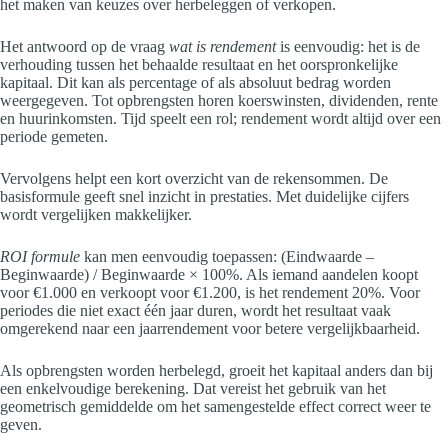
het maken van keuzes over herbeleggen of verkopen.
Het antwoord op de vraag
wat is rendement
is eenvoudig: het is de
verhouding tussen het behaalde resultaat en het oorspronkelijke
kapitaal. Dit kan als percentage of als absoluut bedrag worden
weergegeven. Tot opbrengsten horen koerswinsten, dividenden, rente
en huurinkomsten. Tijd speelt een rol; rendement wordt altijd over een
periode gemeten.
Vervolgens helpt een kort overzicht van de rekensommen. De
basisformule geeft snel inzicht in prestaties. Met duidelijke cijfers
wordt vergelijken makkelijker.
ROI formule
kan men eenvoudig toepassen: (Eindwaarde –
Beginwaarde) / Beginwaarde × 100%. Als iemand aandelen koopt
voor €1.000 en verkoopt voor €1.200, is het rendement 20%. Voor
periodes die niet exact één jaar duren, wordt het resultaat vaak
omgerekend naar een jaarrendement voor betere vergelijkbaarheid.
Als opbrengsten worden herbelegd, groeit het kapitaal anders dan bij
een enkelvoudige berekening. Dat vereist het gebruik van het
geometrisch gemiddelde om het samengestelde effect correct weer te
geven.