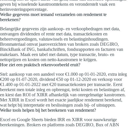
geven bij wisselende kasstroomtekens en veronderstelt vaak een
herinvesteringspercentage.
Welke gegevens moet iemand verzamelen om rendement te
berekenen?
Belangrijke gegevens zijn aankoop- en verkoopbedragen met data,
ontvangen dividenden of rente met data, transactiekosten en
beheervergoedingen, valutawissels en belastinginhoudingen.
Bronmateriaal omvat jaaroverzichten van brokers zoals DEGIRO,
BinckBank of ING, bankafschriften, fondsrapporten en facturen van
makelaars. Maak een tabel met datum, type transactie, bruto- en
nettoprijzen en kosten om netto-kasstromen te krijgen.
Hoe ziet een praktisch rekenvoorbeeld eruit?
Stel: aankoop van een aandeel voor €1.000 op 01-01-2020, extra inleg
€200 op 01-07-2020, dividend €50 op 01-12-2020 en verkoop voor
€1.400 op 01-01-2022 met €20 transactiekosten per transactie. Eerst
berekent men totale inleg en opbrengst, trekt kosten en belastingen af,
en kiest dan ROI of XIRR afhankelijk van onregelmatige kasstromen.
Met XIRR in Excel wordt het exacte jaarlijkse rendement berekend,
wat helpt bij interpretatie en beslissingen zoals bij- of uitstappen.
Welke tools helpen bij het berekenen van rendement?
Excel en Google Sheets bieden IRR en XIRR voor nauwkeurige
berekeningen. Brokers en platforms zoals DEGIRO, Bux of ABN