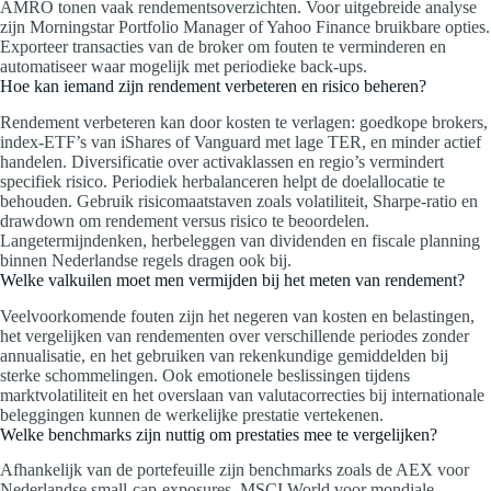
AMRO tonen vaak rendementsoverzichten. Voor uitgebreide analyse
zijn Morningstar Portfolio Manager of Yahoo Finance bruikbare opties.
Exporteer transacties van de broker om fouten te verminderen en
automatiseer waar mogelijk met periodieke back-ups.
Hoe kan iemand zijn rendement verbeteren en risico beheren?
Rendement verbeteren kan door kosten te verlagen: goedkope brokers,
index-ETF’s van iShares of Vanguard met lage TER, en minder actief
handelen. Diversificatie over activaklassen en regio’s vermindert
specifiek risico. Periodiek herbalanceren helpt de doelallocatie te
behouden. Gebruik risicomaatstaven zoals volatiliteit, Sharpe-ratio en
drawdown om rendement versus risico te beoordelen.
Langetermijndenken, herbeleggen van dividenden en fiscale planning
binnen Nederlandse regels dragen ook bij.
Welke valkuilen moet men vermijden bij het meten van rendement?
Veelvoorkomende fouten zijn het negeren van kosten en belastingen,
het vergelijken van rendementen over verschillende periodes zonder
annualisatie, en het gebruiken van rekenkundige gemiddelden bij
sterke schommelingen. Ook emotionele beslissingen tijdens
marktvolatiliteit en het overslaan van valutacorrecties bij internationale
beleggingen kunnen de werkelijke prestatie vertekenen.
Welke benchmarks zijn nuttig om prestaties mee te vergelijken?
Afhankelijk van de portefeuille zijn benchmarks zoals de AEX voor
Nederlandse small‑cap‑exposures, MSCI World voor mondiale