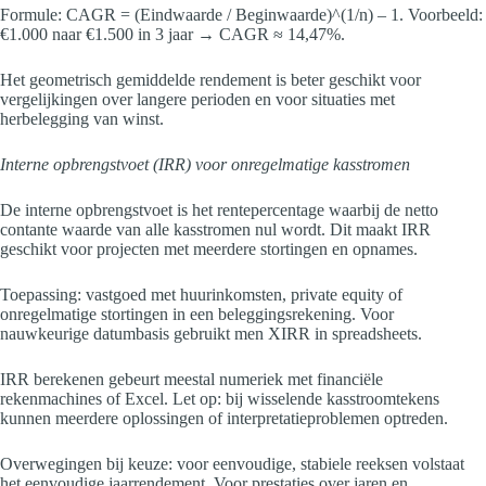
Formule: CAGR = (Eindwaarde / Beginwaarde)^(1/n) – 1. Voorbeeld:
€1.000 naar €1.500 in 3 jaar → CAGR ≈ 14,47%.
Het geometrisch gemiddelde rendement is beter geschikt voor
vergelijkingen over langere perioden en voor situaties met
herbelegging van winst.
Interne opbrengstvoet (IRR) voor onregelmatige kasstromen
De interne opbrengstvoet is het rentepercentage waarbij de netto
contante waarde van alle kasstromen nul wordt. Dit maakt IRR
geschikt voor projecten met meerdere stortingen en opnames.
Toepassing: vastgoed met huurinkomsten, private equity of
onregelmatige stortingen in een beleggingsrekening. Voor
nauwkeurige datumbasis gebruikt men XIRR in spreadsheets.
IRR berekenen gebeurt meestal numeriek met financiële
rekenmachines of Excel. Let op: bij wisselende kasstroomtekens
kunnen meerdere oplossingen of interpretatieproblemen optreden.
Overwegingen bij keuze: voor eenvoudige, stabiele reeksen volstaat
het eenvoudige jaarrendement. Voor prestaties over jaren en