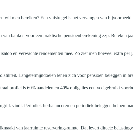
omen wil men bereiken? Een vuistregel is het vervangen van bijvoorbee
n van banken voor een praktische pensioenberekening zzp. Bereken jaar
saldo en verwachte rendementen mee. Zo ziet men hoeveel extra per ja
volatiliteit. Langetermijndoelen lenen zich voor pensioen beleggen in 
neutraal profiel is 60% aandelen en 40% obligaties een veelgebruikt voorb
rijk vindt. Periodiek herbalanceren en periodiek beleggen helpen mar
maakt van jaarruimte reserveringsruimte. Dat levert directe belastingvo