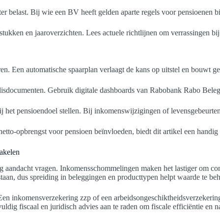
er belast. Bij wie een BV heeft gelden aparte regels voor pensioenen 
stukken en jaaroverzichten. Lees actuele richtlijnen om verrassingen b
aren. Een automatische spaarplan verlaagt de kans op uitstel en bouwt 
olisdocumenten. Gebruik digitale dashboards van Rabobank Rabo Belegg
bij het pensioendoel stellen. Bij inkomenswijzigingen of levensgebeurten
netto-opbrengst voor pensioen beïnvloeden, biedt dit artikel een handig
hakelen
jdig aandacht vragen. Inkomensschommelingen maken het lastiger om con
staan, dus spreiding in beleggingen en producttypen helpt waarde te beh
 Een inkomensverzekering zzp of een arbeidsongeschiktheidsverzekerin
g fiscaal en juridisch advies aan te raden om fiscale efficiëntie en n