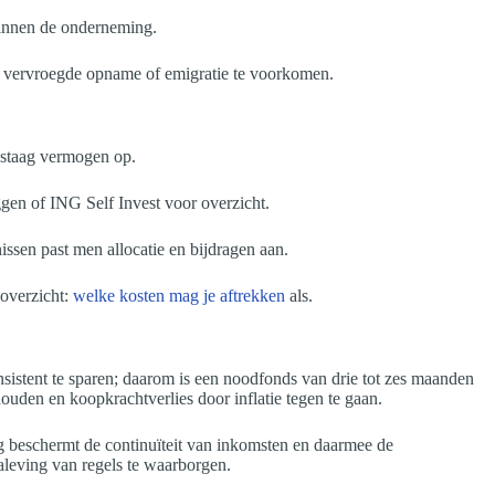
binnen de onderneming.
ij vervroegde opname of emigratie te voorkomen.
gestaag vermogen op.
en of ING Self Invest voor overzicht.
issen past men allocatie en bijdragen aan.
 overzicht:
welke kosten mag je aftrekken
als.
sistent te sparen; daarom is een noodfonds van drie tot zes maanden
ouden en koopkrachtverlies door inflatie tegen te gaan.
g beschermt de continuïteit van inkomsten en daarmee de
aleving van regels te waarborgen.