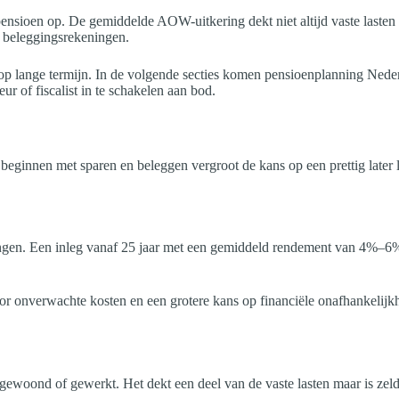
 pensioen op. De gemiddelde AOW-uitkering dekt niet altijd vaste last
n beleggingsrekeningen.
 op lange termijn. In de volgende secties komen pensioenplanning Nederl
r of fiscalist in te schakelen aan bod.
 beginnen met sparen en beleggen vergroot de kans op een prettig later
ngen. Een inleg vanaf 25 jaar met een gemiddeld rendement van 4%–6% p
or onverwachte kosten en een grotere kans op financiële onafhankelijkh
ewoond of gewerkt. Het dekt een deel van de vaste lasten maar is zel