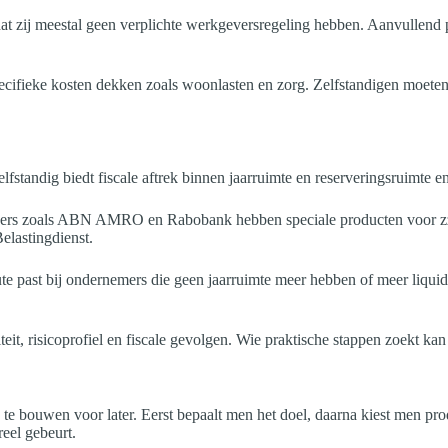
zij meestal geen verplichte werkgeversregeling hebben. Aanvullend pens
ecifieke kosten dekken zoals woonlasten en zorg. Zelfstandigen moeten
fstandig biedt fiscale aftrek binnen jaarruimte en reserveringsruimte en
ieders zoals ABN AMRO en Rabobank hebben speciale producten voor zzp
elastingdienst.
e route past bij ondernemers die geen jaarruimte meer hebben of meer l
iteit, risicoprofiel en fiscale gevolgen. Wie praktische stappen zoekt ka
e bouwen voor later. Eerst bepaalt men het doel, daarna kiest men produ
eel gebeurt.