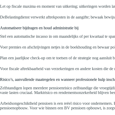
Let op fiscale maxima en moment van uitkering; uitkeringen worden lat
DeBelastingdienst verwerkt aftrekposten in de aangifte; bewaak bewijs
Automatiseer bijdragen en houd administratie bij
Stel een automatische incasso in om maandelijks of per kwartaal te sp
Voer premies en afschrijvingen netjes in de boekhouding en bewaar p
Plan een jaarlijkse check-up om te toetsen of de strategie nog aansluit 
Voor fiscale aftrekbaarheid van verzekeringen en andere kosten die de 
Risico’s, aanvullende maatregelen en wanneer professionele hulp insc
Zelfstandigen lopen meerdere pensioenrisico zelfstandige die vroegti
vaste lasten cruciaal. Marktrisico en rendementsonzekerheid blijven be
Arbeidsongeschiktheid pensioen is een reëel risico voor ondernemers.
pensioenopbouw. Voor wie binnen een BV pensioen opbouwt, is zorgvuldi