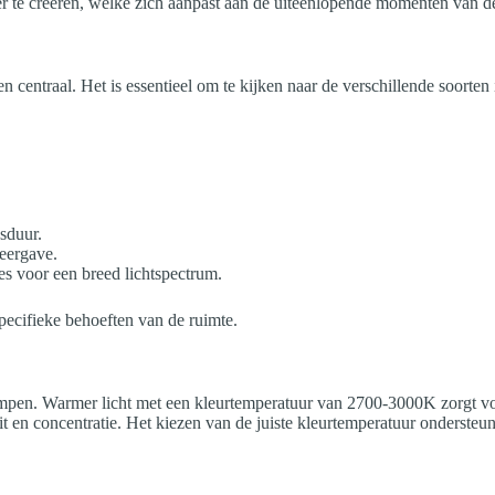
er te creëren, welke zich aanpast aan de uiteenlopende momenten van d
ren centraal. Het is essentieel om te kijken naar de verschillende soorte
sduur.
eergave.
es voor een breed lichtspectrum.
pecifieke behoeften van de ruimte.
e lampen. Warmer licht met een kleurtemperatuur van 2700-3000K zorgt v
it en concentratie. Het kiezen van de juiste kleurtemperatuur onderste