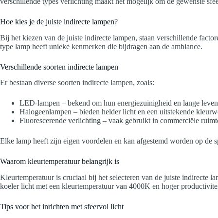
verschillende types verlichting maakt het mogelijk om de gewenste sfe
Hoe kies je de juiste indirecte lampen?
Bij het kiezen van de juiste indirecte lampen, staan verschillende facto
type lamp heeft unieke kenmerken die bijdragen aan de ambiance.
Verschillende soorten indirecte lampen
Er bestaan diverse soorten indirecte lampen, zoals:
LED-lampen – bekend om hun energiezuinigheid en lange leven
Halogeenlampen – bieden helder licht en een uitstekende kleurw
Fluorescerende verlichting – vaak gebruikt in commerciële ruimt
Elke lamp heeft zijn eigen voordelen en kan afgestemd worden op de s
Waarom kleurtemperatuur belangrijk is
Kleurtemperatuur is cruciaal bij het selecteren van de juiste indirect
koeler licht met een kleurtemperatuur van 4000K en hoger productivite
Tips voor het inrichten met sfeervol licht