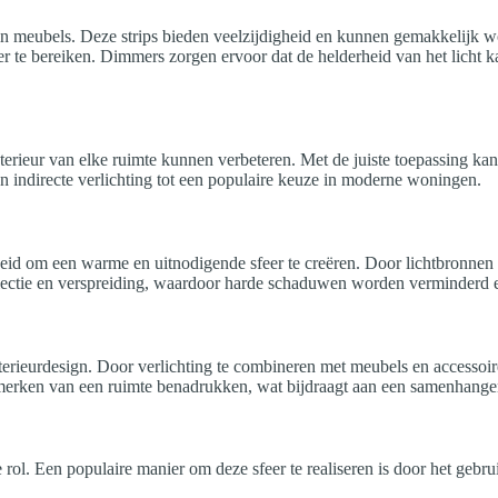
 in meubels. Deze strips bieden veelzijdigheid en kunnen gemakkelijk w
 te bereiken. Dimmers zorgen ervoor dat de helderheid van het licht k
nterieur van elke ruimte kunnen verbeteren. Met de juiste toepassing kan
n indirecte verlichting tot een populaire keuze in moderne woningen.
heid om een warme en uitnodigende sfeer te creëren. Door lichtbronnen s
flectie en verspreiding, waardoor harde schaduwen worden verminderd en 
interieurdesign. Door verlichting te combineren met meubels en accessoir
enmerken van een ruimte benadrukken, wat bijdraagt aan een samenhange
le rol. Een populaire manier om deze sfeer te realiseren is door het gebr