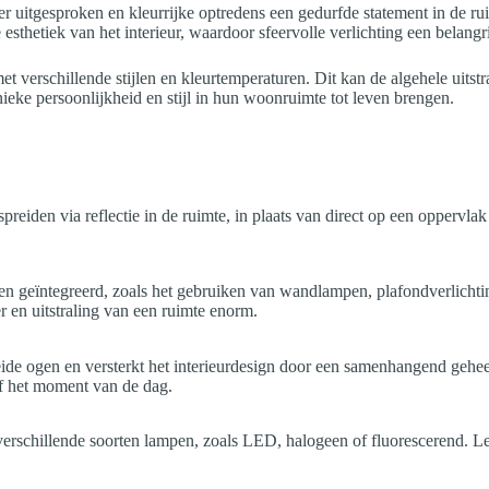
er uitgesproken en kleurrijke optredens een gedurfde statement in de r
e esthetiek van het interieur, waardoor sfeervolle verlichting een belang
met verschillende stijlen en kleurtemperaturen. Dit kan de algehele uit
eke persoonlijkheid en stijl in hun woonruimte tot leven brengen.
spreiden via reflectie in de ruimte, in plaats van direct op een oppervla
den geïntegreerd, zoals het gebruiken van wandlampen, plafondverlichting
r en uitstraling van een ruimte enorm.
oeide ogen en versterkt het interieurdesign door een samenhangend geh
of het moment van de dag.
r verschillende soorten lampen, zoals LED, halogeen of fluorescerend. L