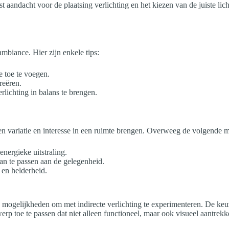
ist aandacht voor de plaatsing verlichting en het kiezen van de juiste l
ambiance. Hier zijn enkele tips:
e toe te voegen.
reëren.
rlichting in balans te brengen.
men variatie en interesse in een ruimte brengen. Overweeg de volgende 
nergieke uitstraling.
an te passen aan de gelegenheid.
 en helderheid.
loze mogelijkheden om met indirecte verlichting te experimenteren. De k
p toe te passen dat niet alleen functioneel, maar ook visueel aantrekkel