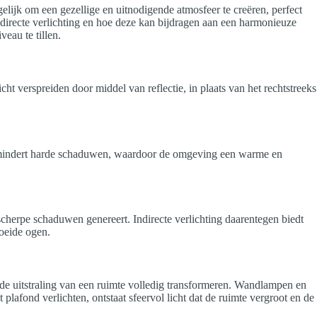
ogelijk om een gezellige en uitnodigende atmosfeer te creëren, perfect
ndirecte verlichting en hoe deze kan bijdragen aan een harmonieuze
eau te tillen.
ht verspreiden door middel van reflectie, in plaats van het rechtstreeks
ng vermindert harde schaduwen, waardoor de omgeving een warme en
k scherpe schaduwen genereert. Indirecte verlichting daarentegen biedt
moeide ogen.
n de uitstraling van een ruimte volledig transformeren. Wandlampen en
lafond verlichten, ontstaat sfeervol licht dat de ruimte vergroot en de