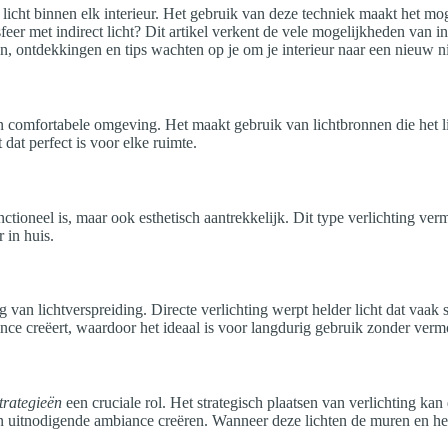
vol licht binnen elk interieur. Het gebruik van deze techniek maakt het m
er met indirect licht? Dit artikel verkent de vele mogelijkheden van i
en, ontdekkingen en tips wachten op je om je interieur naar een nieuw niv
en comfortabele omgeving. Het maakt gebruik van lichtbronnen die het lic
t dat perfect is voor elke ruimte.
n functioneel is, maar ook esthetisch aantrekkelijk. Dit type verlichti
 in huis.
ing van lichtverspreiding. Directe verlichting werpt helder licht dat vaa
ance creëert, waardoor het ideaal is voor langdurig gebruik zonder ver
strategieën
een cruciale rol. Het strategisch plaatsen van verlichting ka
n uitnodigende ambiance creëren. Wanneer deze lichten de muren en het p