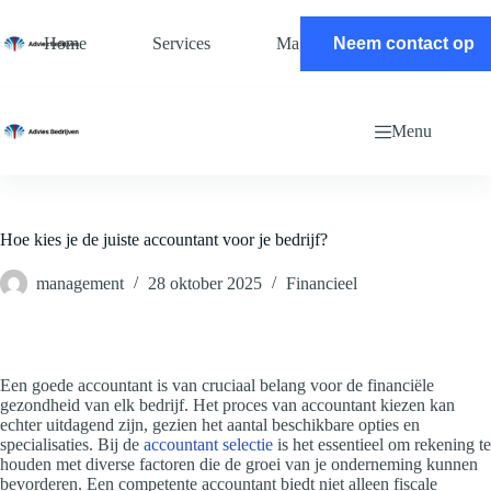
Ga
naar
Home
Services
Magazine
Neem contact op
Contact
de
inhoud
Menu
Hoe kies je de juiste accountant voor je bedrijf?
management
28 oktober 2025
Financieel
Een goede accountant is van cruciaal belang voor de financiële
gezondheid van elk bedrijf. Het proces van accountant kiezen kan
echter uitdagend zijn, gezien het aantal beschikbare opties en
specialisaties. Bij de
accountant selectie
is het essentieel om rekening te
houden met diverse factoren die de groei van je onderneming kunnen
bevorderen. Een competente accountant biedt niet alleen fiscale