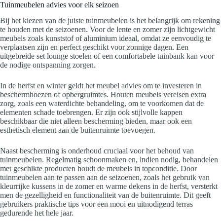
Tuinmeubelen advies voor elk seizoen
Bij het kiezen van de juiste tuinmeubelen is het belangrijk om rekening
te houden met de seizoenen. Voor de lente en zomer zijn lichtgewicht
meubels zoals kunststof of aluminium ideaal, omdat ze eenvoudig te
verplaatsen zijn en perfect geschikt voor zonnige dagen. Een
uitgebreide set lounge stoelen of een comfortabele tuinbank kan voor
de nodige ontspanning zorgen.
In de herfst en winter geldt het meubel advies om te investeren in
beschermhoezen of opbergruimtes. Houten meubels vereisen extra
zorg, zoals een waterdichte behandeling, om te voorkomen dat de
elementen schade toebrengen. Er zijn ook stijlvolle kappen
beschikbaar die niet alleen bescherming bieden, maar ook een
esthetisch element aan de buitenruimte toevoegen.
Naast bescherming is onderhoud cruciaal voor het behoud van
tuinmeubelen. Regelmatig schoonmaken en, indien nodig, behandelen
met geschikte producten houdt de meubels in topconditie. Door
tuinmeubelen aan te passen aan de seizoenen, zoals het gebruik van
kleurrijke kussens in de zomer en warme dekens in de herfst, versterkt
men de gezelligheid en functionaliteit van de buitenruimte. Dit geeft
gebruikers praktische tips voor een mooi en uitnodigend terras
gedurende het hele jaar.