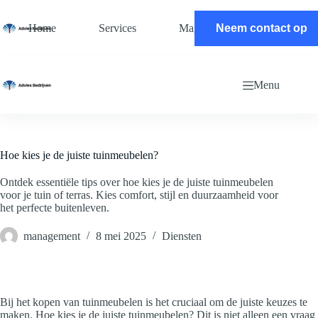
Ga
naar
Home
Services
Magazine
Neem contact op
Contact
de
inhoud
Menu
Hoe kies je de juiste tuinmeubelen?
Ontdek essentiële tips over hoe kies je de juiste tuinmeubelen
voor je tuin of terras. Kies comfort, stijl en duurzaamheid voor
het perfecte buitenleven.
management
8 mei 2025
Diensten
Bij het kopen van tuinmeubelen is het cruciaal om de juiste keuzes te
maken. Hoe kies je de juiste tuinmeubelen? Dit is niet alleen een vraag