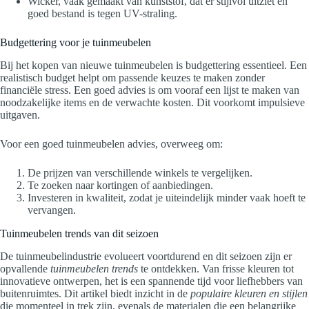
Wicker, vaak gemaakt van kunststof, dat er stijlvol uitziet en
goed bestand is tegen UV-straling.
Budgettering voor je tuinmeubelen
Bij het kopen van nieuwe tuinmeubelen is budgettering essentieel. Een
realistisch budget helpt om passende keuzes te maken zonder
financiële stress. Een goed advies is om vooraf een lijst te maken van
noodzakelijke items en de verwachte kosten. Dit voorkomt impulsieve
uitgaven.
Voor een goed tuinmeubelen advies, overweeg om:
De prijzen van verschillende winkels te vergelijken.
Te zoeken naar kortingen of aanbiedingen.
Investeren in kwaliteit, zodat je uiteindelijk minder vaak hoeft te
vervangen.
Tuinmeubelen trends van dit seizoen
De tuinmeubelindustrie evolueert voortdurend en dit seizoen zijn er
opvallende
tuinmeubelen trends
te ontdekken. Van frisse kleuren tot
innovatieve ontwerpen, het is een spannende tijd voor liefhebbers van
buitenruimtes. Dit artikel biedt inzicht in de
populaire kleuren en stijlen
die momenteel in trek zijn, evenals de materialen die een belangrijke