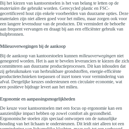
Bij het kiezen van kantoorstoelen is het van belang te letten op de
materialen
die gebruikt worden. Gerecycled plastic en FSC-
gecertificeerd hout zijn enkele voorbeelden van duurzame opties. Deze
materialen zijn niet alleen goed voor het milieu, maar zorgen ook voor
een langere levensduur van de producten. Dit vermindert de behoefte
aan frequent vervangen en draagt bij aan een efficiënter gebruik van
hulpbronnen.
Milieuoverwegingen bij de aankoop
Bij de aankoop van kantoorstoelen kunnen
milieuoverwegingen
niet
genegeerd worden. Het is aan te bevelen leveranciers te kiezen die zich
committeren aan duurzame productieprocessen. Dit kan inhouden dat
zij gebruikmaken van herbruikbare grondstoffen, energie-efficiënte
productietechnieken toepassen of inzet tonen voor vermindering van
afval. Dergelijke keuzes ondersteunen een circulaire economie, wat
een positieve bijdrage levert aan het milieu.
Ergonomie en aanpassingsmogelijkheden
De keuze voor kantoorstoelen met een focus op ergonomie kan een
aanzienlijke impact hebben op zowel comfort als gezondheid.
Ergonomische stoelen zijn speciaal ontworpen om de natuurlijke
houding van het lichaam te ondersteunen. Dit leidt niet alleen tot een
vermindering van lichamelijke klachten, maar ook tot een verhoogd