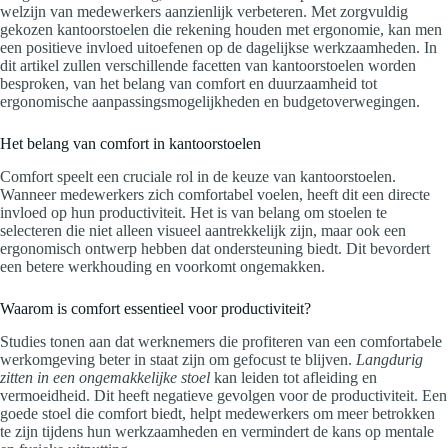
welzijn van medewerkers aanzienlijk verbeteren. Met zorgvuldig
gekozen kantoorstoelen die rekening houden met ergonomie, kan men
een positieve invloed uitoefenen op de dagelijkse werkzaamheden. In
dit artikel zullen verschillende facetten van kantoorstoelen worden
besproken, van het belang van comfort en duurzaamheid tot
ergonomische aanpassingsmogelijkheden en budgetoverwegingen.
Het belang van comfort in kantoorstoelen
Comfort speelt een cruciale rol in de keuze van kantoorstoelen.
Wanneer medewerkers zich comfortabel voelen, heeft dit een directe
invloed op hun productiviteit. Het is van belang om stoelen te
selecteren die niet alleen visueel aantrekkelijk zijn, maar ook een
ergonomisch ontwerp hebben dat ondersteuning biedt. Dit bevordert
een betere werkhouding en voorkomt ongemakken.
Waarom is comfort essentieel voor productiviteit?
Studies tonen aan dat werknemers die profiteren van een comfortabele
werkomgeving beter in staat zijn om gefocust te blijven.
Langdurig
zitten in een ongemakkelijke stoel
kan leiden tot afleiding en
vermoeidheid. Dit heeft negatieve gevolgen voor de productiviteit. Een
goede stoel die comfort biedt, helpt medewerkers om meer betrokken
te zijn tijdens hun werkzaamheden en vermindert de kans op mentale