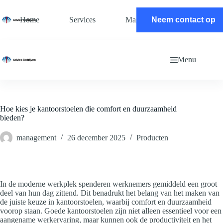
Ga
naar
Home
Services
Magazine
Neem contact op
Contact
de
inhoud
Menu
Hoe kies je kantoorstoelen die comfort en duurzaamheid
bieden?
management
26 december 2025
Producten
In de moderne werkplek spenderen werknemers gemiddeld een groot
deel van hun dag zittend. Dit benadrukt het belang van het maken van
de juiste keuze in kantoorstoelen, waarbij comfort en duurzaamheid
voorop staan. Goede kantoorstoelen zijn niet alleen essentieel voor een
aangename werkervaring, maar kunnen ook de productiviteit en het