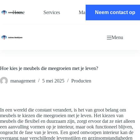
Ga
naar
Home
Services
Magazine
Neem contact op
Contact
de
inhoud
Menu
Hoe kies je meubels die meegroeien met je leven?
management
5 mei 2025
Producten
In een wereld die constant verandert, is het van groot belang om
meubels te kiezen die meegroeien met je leven. Het kiezen van
meubels die flexibel en duurzaam zijn, zorgt ervoor dat ze niet alleen
een aanvulling vormen op je interieur, maar ook functioneel blijven,
ongeacht de fase van je leven. Een goed ontworpen interieur kan de
overgang naar verschillende levensstijlen en gezinsomstandigheden