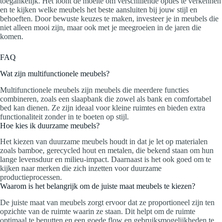
toegankelijk. Het loont de moeite om verschillende opties te verkennen
en te kijken welke meubels het beste aansluiten bij jouw stijl en
behoeften. Door bewuste keuzes te maken, investeer je in meubels die
niet alleen mooi zijn, maar ook met je meegroeien in de jaren die
komen.
FAQ
Wat zijn multifunctionele meubels?
Multifunctionele meubels zijn meubels die meerdere functies
combineren, zoals een slaapbank die zowel als bank en comfortabel
bed kan dienen. Ze zijn ideaal voor kleine ruimtes en bieden extra
functionaliteit zonder in te boeten op stijl.
Hoe kies ik duurzame meubels?
Het kiezen van duurzame meubels houdt in dat je let op materialen
zoals bamboe, gerecycled hout en metalen, die bekend staan om hun
lange levensduur en milieu-impact. Daarnaast is het ook goed om te
kijken naar merken die zich inzetten voor duurzame
productieprocessen.
Waarom is het belangrijk om de juiste maat meubels te kiezen?
De juiste maat van meubels zorgt ervoor dat ze proportioneel zijn ten
opzichte van de ruimte waarin ze staan. Dit helpt om de ruimte
optimaal te benutten en een goede flow en gebruiksmogelijkheden te