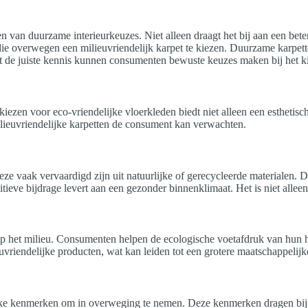
 van duurzame interieurkeuzes. Niet alleen draagt het bij aan een beter
en die overwegen een milieuvriendelijk karpet te kiezen. Duurzame karpe
t de juiste kennis kunnen consumenten bewuste keuzes maken bij het k
iezen voor eco-vriendelijke vloerkleden biedt niet alleen een esthetis
ilieuvriendelijke karpetten de consument kan verwachten.
ze vaak vervaardigd zijn uit natuurlijke of gerecycleerde materialen. Di
itieve bijdrage levert aan een gezonder binnenklimaat. Het is niet all
op het milieu. Consumenten helpen de ecologische voetafdruk van hun hu
riendelijke producten, wat kan leiden tot een grotere maatschappelijk
rijke kenmerken om in overweging te nemen. Deze kenmerken dragen bij 