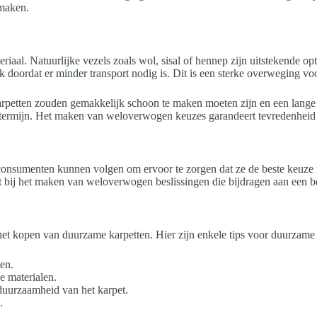
 maken.
al. Natuurlijke vezels zoals wol, sisal of hennep zijn uitstekende opties
 doordat er minder transport nodig is. Dit is een sterke overweging v
rpetten zouden gemakkelijk schoon te maken moeten zijn en een lange l
ge termijn. Het maken van weloverwogen keuzes garandeert tevredenhei
e consumenten kunnen volgen om ervoor te zorgen dat ze de beste keuze 
t bij het maken van weloverwogen beslissingen die bijdragen aan een be
het kopen van duurzame karpetten. Hier zijn enkele tips voor duurzame 
en.
e materialen.
 duurzaamheid van het karpet.
.