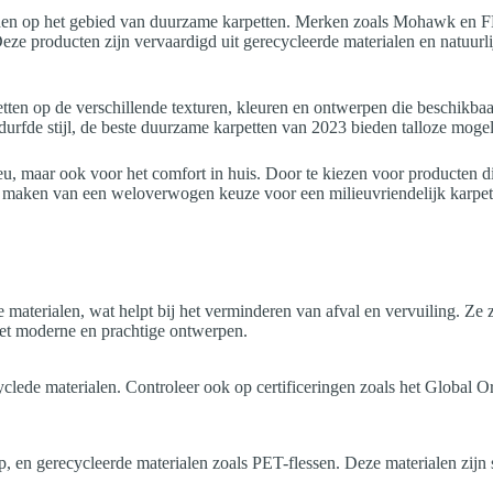
eiden op het gebied van duurzame karpetten. Merken zoals Mohawk en F
d. Deze producten zijn vervaardigd uit gerecycleerde materialen en natu
letten op de verschillende texturen, kleuren en ontwerpen die beschikbaar
durfde stijl, de beste duurzame karpetten van 2023 bieden talloze moge
ieu, maar ook voor het comfort in huis. Door te kiezen voor producten d
 maken van een weloverwogen keuze voor een milieuvriendelijk karpet 
materialen, wat helpt bij het verminderen van afval en vervuiling. Ze z
et moderne en prachtige ontwerpen.
ecyclede materialen. Controleer ook op certificeringen zoals het Global
 en gerecycleerde materialen zoals PET-flessen. Deze materialen zijn ste