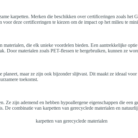
uurzame karpetten. Merken die beschikken over certificeringen zoals he
m voor deze certificeringen te kiezen om de impact op het milieu te mi
materialen, die elk unieke voordelen bieden. Een aantrekkelijke optie 
k. Door materialen zoals PET-flessen te hergebruiken, kunnen ze wor
e planeet, maar ze zijn ook bijzonder slijtvast. Dit maakt ze ideaal voo
duurzamere toekomst.
delen. Ze zijn ademend en hebben hypoallergene eigenschappen die een
huis. De combinatie van karpetten van gerecyclede materialen en natuurl