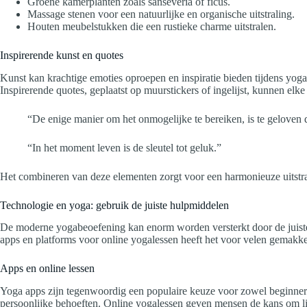
Groene kamerplanten zoals sanseveria of ficus.
Massage stenen voor een natuurlijke en organische uitstraling.
Houten meubelstukken die een rustieke charme uitstralen.
Inspirerende kunst en quotes
Kunst kan krachtige emoties oproepen en inspiratie bieden tijdens yoga
Inspirerende quotes, geplaatst op muurstickers of ingelijst, kunnen elke
“De enige manier om het onmogelijke te bereiken, is te geloven d
“In het moment leven is de sleutel tot geluk.”
Het combineren van deze elementen zorgt voor een harmonieuze uitstrali
Technologie en yoga: gebruik de juiste hulpmiddelen
De moderne yogabeoefening kan enorm worden versterkt door de juiste te
apps en platforms voor online yogalessen heeft het voor velen gemakkel
Apps en online lessen
Yoga apps zijn tegenwoordig een populaire keuze voor zowel beginners
persoonlijke behoeften. Online yogalessen geven mensen de kans om liv