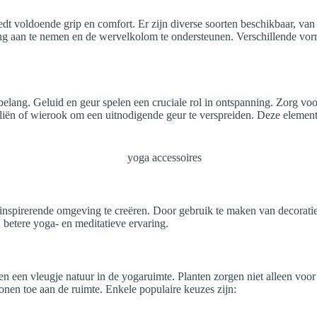
dt voldoende grip en comfort. Er zijn diverse soorten beschikbaar, van
ding aan te nemen en de wervelkolom te ondersteunen. Verschillende vo
belang. Geluid en geur spelen een cruciale rol in ontspanning. Zorg v
oliën of wierook om een uitnodigende geur te verspreiden. Deze eleme
en inspirerende omgeving te creëren. Door gebruik te maken van decora
 betere yoga- en meditatieve ervaring.
n een vleugje natuur in de yogaruimte. Planten zorgen niet alleen voor 
onen toe aan de ruimte. Enkele populaire keuzes zijn: