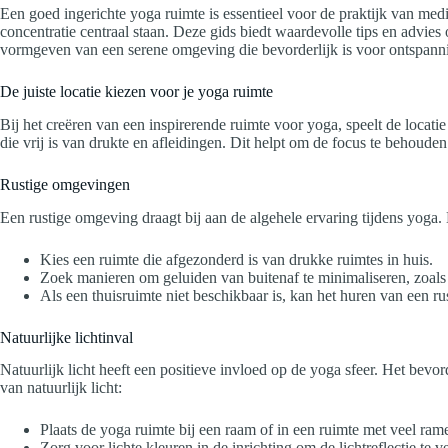
Een goed ingerichte yoga ruimte is essentieel voor de praktijk van medi
concentratie centraal staan. Deze gids biedt waardevolle tips en advies o
vormgeven van een serene omgeving die bevorderlijk is voor ontspanni
De juiste locatie kiezen voor je yoga ruimte
Bij het creëren van een inspirerende ruimte voor yoga, speelt de locati
die vrij is van drukte en afleidingen. Dit helpt om de focus te behoude
Rustige omgevingen
Een rustige omgeving draagt bij aan de algehele ervaring tijdens yoga.
Kies een ruimte die afgezonderd is van drukke ruimtes in huis.
Zoek manieren om geluiden van buitenaf te minimaliseren, zoals 
Als een thuisruimte niet beschikbaar is, kan het huren van een rus
Natuurlijke lichtinval
Natuurlijk licht heeft een positieve invloed op de yoga sfeer. Het bevo
van natuurlijk licht:
Plaats de yoga ruimte bij een raam of in een ruimte met veel ram
Zorg voor lichte kleuren in de inrichting om de lichtreflectie te v