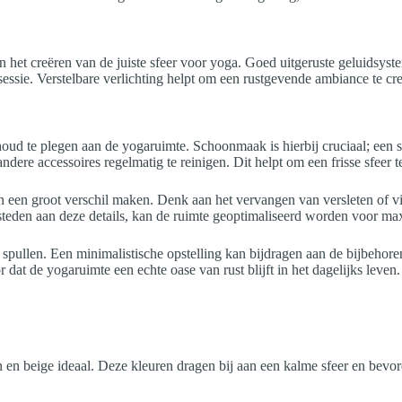
 in het creëren van de juiste sfeer voor yoga. Goed uitgeruste geluids
essie. Verstelbare verlichting helpt om een rustgevende ambiance te cr
houd te plegen aan de yogaruimte. Schoonmaak is hierbij cruciaal; een
ndere accessoires regelmatig te reinigen. Dit helpt om een frisse sfeer
 een groot verschil maken. Denk aan het vervangen van versleten of vi
steden aan deze details, kan de ruimte geoptimaliseerd worden voor ma
e spullen. Een minimalistische opstelling kan bijdragen aan de bijbeho
 dat de yogaruimte een echte oase van rust blijft in het dagelijks leven.
n en beige ideaal. Deze kleuren dragen bij aan een kalme sfeer en bevo