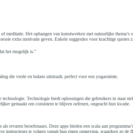
 of meditatie. Het ophangen van kunstwerken met natuurlijke thema’s of 
 sessie extra motivatie geven. Enkele suggesties voor krachtige quotes z
at het mogelijk is.”
ng die vrede en balans uitstraalt, perfect voor een yogaruimte.
chnologie. Technologie biedt oplossingen die gebruikers in staat stell
ijker gemaakt om consistent te blijven oefenen, ongeacht hun locatie.
 als ervaren beoefenaars. Deze apps bieden een scala aan programma’s
e instructeurs te volgen vanuit hun eigen omgeving, waardoor ze de fl