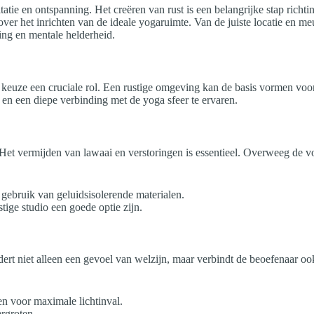
tatie en ontspanning. Het creëren van rust is een belangrijke stap rich
ver het inrichten van de ideale yogaruimte. Van de juiste locatie en meube
ng en mentale helderheid.
e keuze een cruciale rol. Een rustige omgeving kan de basis vormen voor
n en een diepe verbinding met de yoga sfeer te ervaren.
 Het vermijden van lawaai en verstoringen is essentieel. Overweeg de vo
gebruik van geluidsisolerende materialen.
tige studio een goede optie zijn.
rdert niet alleen een gevoel van welzijn, maar verbindt de beoefenaar o
en voor maximale lichtinval.
ergroten.