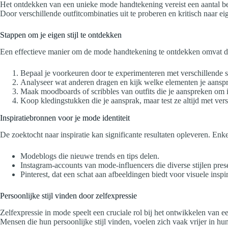
Het ontdekken van een unieke mode handtekening vereist een aantal bel
Door verschillende outfitcombinaties uit te proberen en kritisch naar eig
Stappen om je eigen stijl te ontdekken
Een effectieve manier om de mode handtekening te ontdekken omvat d
Bepaal je voorkeuren door te experimenteren met verschillende st
Analyseer wat anderen dragen en kijk welke elementen je aansp
Maak moodboards of scribbles van outfits die je aanspreken om in
Koop kledingstukken die je aansprak, maar test ze altijd met ver
Inspiratiebronnen voor je mode identiteit
De zoektocht naar inspiratie kan significante resultaten opleveren. Enk
Modeblogs die nieuwe trends en tips delen.
Instagram-accounts van mode-influencers die diverse stijlen pres
Pinterest, dat een schat aan afbeeldingen biedt voor visuele inspir
Persoonlijke stijl vinden door zelfexpressie
Zelfexpressie in mode speelt een cruciale rol bij het ontwikkelen van e
Mensen die hun persoonlijke stijl vinden, voelen zich vaak vrijer in hu