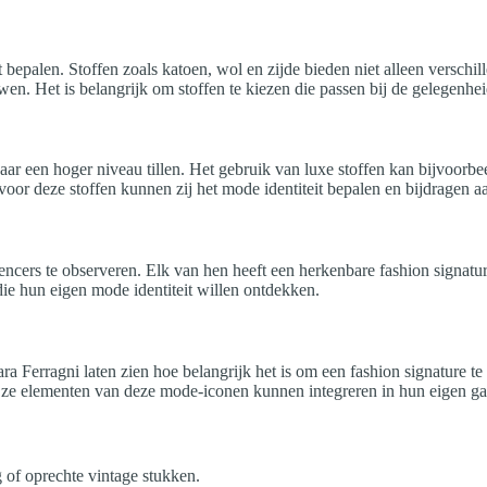
eit bepalen. Stoffen zoals katoen, wol en zijde bieden niet alleen versc
uwen. Het is belangrijk om stoffen te kiezen die passen bij de gelegenhe
aar een hoger niveau tillen. Het gebruik van luxe stoffen kan bijvoorbee
or deze stoffen kunnen zij het mode identiteit bepalen en bijdragen aa
uencers te observeren. Elk van hen heeft een herkenbare fashion signat
die hun eigen mode identiteit willen ontdekken.
erragni laten zien hoe belangrijk het is om een fashion signature te he
e ze elementen van deze mode-iconen kunnen integreren in hun eigen g
 of oprechte vintage stukken.