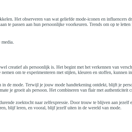
kkelen. Het observeren van wat geliefde mode-iconen en influencers dra
an te passen aan hun persoonlijke voorkeuren. Trends om op te letten 
e media.
wel creatief als persoonlijk is. Het begint met het verkennen van versch
te nemen om te experimenteren met stijlen, kleuren en stoffen, kunnen 
 in de mode. Terwijl je jouw mode handtekening ontdekt, blijft je pers
rmate je groeit als persoon. Het combineren van flair met authenticiteit c
rtdurende zoektocht naar zelfexpressie. Door trouw te blijven aan jezel
n, blijf leren, en vooral, blijf jezelf uiten in de wereld van mode.