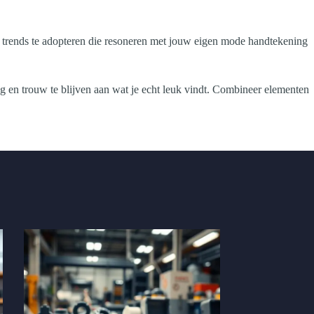
die trends te adopteren die resoneren met jouw eigen mode handtekening
ng en trouw te blijven aan wat je echt leuk vindt. Combineer elementen