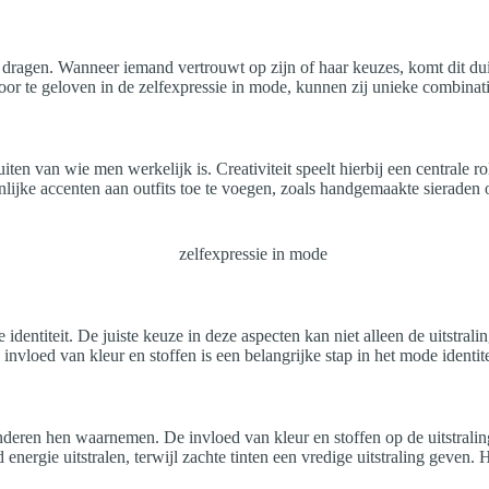
agen. Wanneer iemand vertrouwt op zijn of haar keuzes, komt dit duide
Door te geloven in de zelfexpressie in mode, kunnen zij unieke combinat
uiten van wie men werkelijk is. Creativiteit speelt hierbij een centra
lijke accenten aan outfits toe te voegen, zoals handgemaakte sieraden o
 identiteit. De juiste keuze in deze aspecten kan niet alleen de uitstra
nvloed van kleur en stoffen is een belangrijke stap in het mode identite
deren hen waarnemen. De invloed van kleur en stoffen op de uitstrali
nergie uitstralen, terwijl zachte tinten een vredige uitstraling geven. H