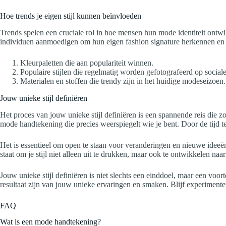
Hoe trends je eigen stijl kunnen beïnvloeden
Trends spelen een cruciale rol in hoe mensen hun mode identiteit ontwi
individuen aanmoedigen om hun eigen fashion signature herkennen en a
Kleurpaletten die aan populariteit winnen.
Populaire stijlen die regelmatig worden gefotografeerd op social
Materialen en stoffen die trendy zijn in het huidige modeseizoen.
Jouw unieke stijl definiëren
Het proces van jouw unieke stijl definiëren is een spannende reis die zo
mode handtekening die precies weerspiegelt wie je bent. Door de tijd 
Het is essentieel om open te staan voor veranderingen en nieuwe ideeën
staat om je stijl niet alleen uit te drukken, maar ook te ontwikkelen naa
Jouw unieke stijl definiëren is niet slechts een einddoel, maar een voo
resultaat zijn van jouw unieke ervaringen en smaken. Blijf experimentere
FAQ
Wat is een mode handtekening?