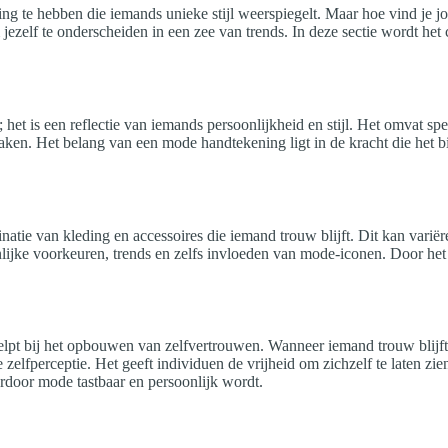
ning te hebben die iemands unieke stijl weerspiegelt. Maar hoe vind j
jezelf te onderscheiden in een zee van trends. In deze sectie wordt he
et is een reflectie van iemands persoonlijkheid en stijl. Het omvat spe
en. Het belang van een mode handtekening ligt in de kracht die het bied
ie van kleding en accessoires die iemand trouw blijft. Dit kan variëre
nlijke voorkeuren, trends en zelfs invloeden van mode-iconen. Door he
helpt bij het opbouwen van zelfvertrouwen. Wanneer iemand trouw blijft 
tere zelfperceptie. Het geeft individuen de vrijheid om zichzelf te late
ardoor mode tastbaar en persoonlijk wordt.