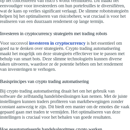
op het concentreren van risico’s wordt verminderd. Dit maakt het
eenvoudiger voor investeerders om hun portefeuilles te diversifiëren,
wat de kans op verlies significant verlaagt. De slimme robotstrategieën
helpen bij het optimaliseren van risicobeheer, wat cruciaal is voor het
realiseren van een duurzaam rendement op lange termijn.
Investeren in cryptocurrency strategieën met trading robots
Voor succesvol
investeren in cryptocurrency
is het essentieel om
goed na te denken over strategieën. Crypto trading automatisering
maakt het mogelijk om deze strategieën effectiever toe te passen met
behulp van smart bots. Deze slimme technologieën kunnen diverse
taken uitvoeren, waardoor ze de potentie hebben om het rendement
van investeringen te verhogen.
Basisprincipes van crypto trading automatisering
Bij crypto trading automatisering draait het om het gebruik van
software die zelfstandig handelsbeslissingen kan nemen. Met de juiste
instellingen kunnen traders profiteren van marktbewegingen zonder
constant aanwezig te zijn. Dit biedt een manier om de emoties die vaak
gepaard gaan met traden te vermijden. Het optimaliseren van deze
instellingen is cruciaal voor het behalen van goede resultaten.
Hoe geautomatiseerde handelsalgoritmes crypto werken