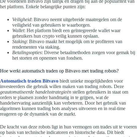
De voordelen Bitvavo zijn talrijk en dragen bij aan de populariteit van
het platform. Enkele belangrijke punten zijn:
Veiligheid
: Bitvavo neemt uitgebreide maatregelen om de
veiligheid van gebruikers te waarborgen.
Wallet
: Het platform biedt een geïntegreerde wallet waar
gebruikers hun crypto veilig kunnen opslaan.
Staking
: Bitvavo maakt het mogelijk om te profiteren van
rendementen via staking.
Betalingsopties
: Diverse betaalmethoden zorgen voor gemak bij
het storten en opnemen van fondsen.
Hoe werkt automatisch traden op Bitvavo met trading robots?
Automatisch traden Bitvavo
biedt unieke mogelijkheden voor
investeerders die gebruik willen maken van trading robots. Deze
geautomatiseerde handelsstrategieën
stellen gebruikers in staat om
orders te plaatsen zonder handmatig in te grijpen, wat de
handelservaring aanzienlijk kan verbeteren. Door het gebruik van
algoritmen kunnen trading bots analyses uitvoeren en in real-time
reageren op de dynamiek van de markt.
De kracht van deze robots ligt in hun vermogen om trades uit te voeren
op basis van technische indicatoren en historische data. Dit biedt