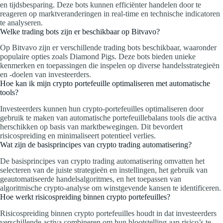
en tijdsbesparing. Deze bots kunnen efficiënter handelen door te
reageren op marktveranderingen in real-time en technische indicatoren
te analyseren.
Welke trading bots zijn er beschikbaar op Bitvavo?
Op Bitvavo zijn er verschillende trading bots beschikbaar, waaronder
populaire opties zoals Diamond Pigs. Deze bots bieden unieke
kenmerken en toepassingen die inspelen op diverse handelsstrategieën
en -doelen van investeerders.
Hoe kan ik mijn crypto portefeuille optimaliseren met automatische
tools?
Investeerders kunnen hun crypto-portefeuilles optimaliseren door
gebruik te maken van automatische portefeuillebalans tools die activa
herschikken op basis van marktbewegingen. Dit bevordert
risicospreiding en minimaliseert potentieel verlies.
Wat zijn de basisprincipes van crypto trading automatisering?
De basisprincipes van crypto trading automatisering omvatten het
selecteren van de juiste strategieën en instellingen, het gebruik van
geautomatiseerde handelsalgoritmes, en het toepassen van
algoritmische crypto-analyse om winstgevende kansen te identificeren.
Hoe werkt risicospreiding binnen crypto portefeuilles?
Risicospreiding binnen crypto portefeuilles houdt in dat investeerders
verschillende activa combineren om hun blootstelling aan risico’s te