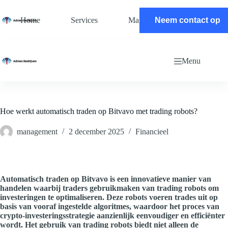
Ga
naar
Home
Services
Magazine
Neem contact op
Contact
de
inhoud
Menu
Hoe werkt automatisch traden op Bitvavo met trading robots?
management
2 december 2025
Financieel
Automatisch traden op Bitvavo is een innovatieve manier van
handelen waarbij traders gebruikmaken van trading robots om
investeringen te optimaliseren. Deze robots voeren trades uit op
basis van vooraf ingestelde algoritmes, waardoor het proces van
crypto-investeringsstrategie aanzienlijk eenvoudiger en efficiënter
wordt. Het gebruik van trading robots biedt niet alleen de