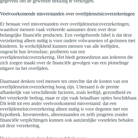
gegevens om de gewenste dekking te verkrijgen.
Veelvoorkomende misverstanden over overlijdensrisicoverzekeringen
Er bestaan veel misverstanden over overlijdensrisicoverzekeringen,
waardoor mensen vaak verkeerde aannames doen over deze
belangrijke financiële producten. Een veelgehoorde fabel is dat deze
verzekering alleen nuttig is voor oudere volwassenen of gezinnen met
kinderen. In werkelijkheid kunnen mensen van alle leeftijden,
ongeacht hun levensfase, profiteren van een
overlijdensrisicoverzekering. Het biedt gemoedsrust aan iedereen die
zich zorgen maakt over de financiële gevolgen van een plotselinge
uitgave na het overlijden.
Daarnaast denken veel mensen ten onrechte dat de kosten van een
overlijdensrisicoverzekering hoog zijn. Uiteraard is de premie
afhankelijk van verschillende factoren, zoals leeftijd, gezondheid en
het verzekerde bedrag, maar er zijn vaak betaalbare opties beschikbaar.
Dit leidt tot een ander veelvoorkomend misverstand: dat een
overlijdensrisicoverzekering alleen nuttig is voor degenen met een
hypotheek. Investeerders, alleenstaanden en zelfs jongeren zonder
financiële verplichtingen kunnen ook aanzienlijke voordelen behalen
uit deze verzekering.