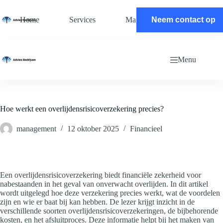
Ga
naar
Home
Services
Magazine
Neem contact op
Contact
de
inhoud
Menu
Hoe werkt een overlijdensrisicoverzekering precies?
management
12 oktober 2025
Financieel
Een overlijdensrisicoverzekering biedt financiële zekerheid voor
nabestaanden in het geval van onverwacht overlijden. In dit artikel
wordt uitgelegd hoe deze verzekering precies werkt, wat de voordelen
zijn en wie er baat bij kan hebben. De lezer krijgt inzicht in de
verschillende soorten overlijdensrisicoverzekeringen, de bijbehorende
kosten, en het afsluitproces. Deze informatie helpt bij het maken van