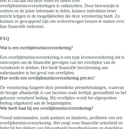
Het is cruciaal om deze feiten en fabels over
overlijdensrisicoverzekeringen te ontkrachten. Door bewustzijn te
creëren en de juiste informatie te delen, kunnen individuen beter
inzicht krijgen in de mogelijkheden die deze verzekering biedt. Zo
kunnen ze gewappend zijn om weloverwogen keuzes te maken over
hun financiële toekomst.
FAQ
Wat is een overlijdensrisicoverzekering?
Een overlijdensrisicoverzekering is een type levensverzekering dat is
ontworpen om de financiële gevolgen van het overlijden van de
verzekerde te dekken. Het biedt financiële bescherming aan
nabestaanden in het geval van overlijden.
Hoe werkt een overlijdensrisicoverzekering precies?
De verzekering fungeert door periodieke premiebetalingen, waarvan
de hoogte afhankelijk is van factoren zoals leeftijd, gezondheid en het
gekozen verzekerd bedrag. Bij overlijden wordt het afgesproken
bedrag uitgekeerd aan de begunstigden.
Wie heeft baat bij een overlijdensrisicoverzekering?
Vooral nabestaanden, zoals partners en kinderen, profiteren van een
overlijdensrisicoverzekering. Het zorgt voor financiële zekerheid en
helpt bij het dekken van bijvoorbeeld hypotheeklasten en dagelijkse