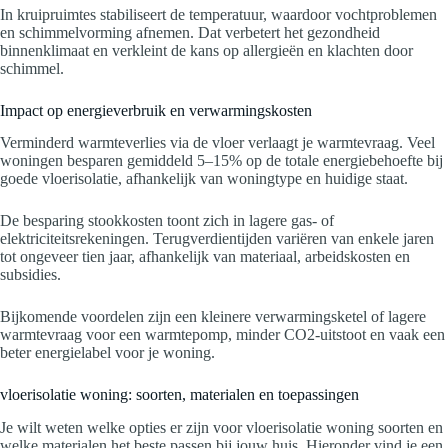
In kruipruimtes stabiliseert de temperatuur, waardoor vochtproblemen
en schimmelvorming afnemen. Dat verbetert het gezondheid
binnenklimaat en verkleint de kans op allergieën en klachten door
schimmel.
Impact op energieverbruik en verwarmingskosten
Verminderd warmteverlies via de vloer verlaagt je warmtevraag. Veel
woningen besparen gemiddeld 5–15% op de totale energiebehoefte bij
goede vloerisolatie, afhankelijk van woningtype en huidige staat.
De besparing stookkosten toont zich in lagere gas- of
elektriciteitsrekeningen. Terugverdientijden variëren van enkele jaren
tot ongeveer tien jaar, afhankelijk van materiaal, arbeidskosten en
subsidies.
Bijkomende voordelen zijn een kleinere verwarmingsketel of lagere
warmtevraag voor een warmtepomp, minder CO2-uitstoot en vaak een
beter energielabel voor je woning.
vloerisolatie woning: soorten, materialen en toepassingen
Je wilt weten welke opties er zijn voor vloerisolatie woning soorten en
welke materialen het beste passen bij jouw huis. Hieronder vind je een