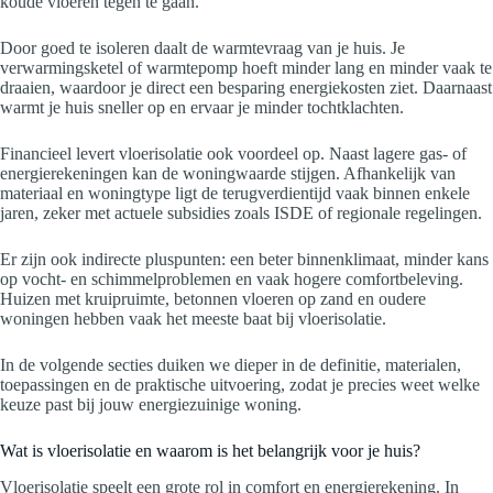
koude vloeren tegen te gaan.
Door goed te isoleren daalt de warmtevraag van je huis. Je
verwarmingsketel of warmtepomp hoeft minder lang en minder vaak te
draaien, waardoor je direct een besparing energiekosten ziet. Daarnaast
warmt je huis sneller op en ervaar je minder tochtklachten.
Financieel levert vloerisolatie ook voordeel op. Naast lagere gas- of
energierekeningen kan de woningwaarde stijgen. Afhankelijk van
materiaal en woningtype ligt de terugverdientijd vaak binnen enkele
jaren, zeker met actuele subsidies zoals ISDE of regionale regelingen.
Er zijn ook indirecte pluspunten: een beter binnenklimaat, minder kans
op vocht- en schimmelproblemen en vaak hogere comfortbeleving.
Huizen met kruipruimte, betonnen vloeren op zand en oudere
woningen hebben vaak het meeste baat bij vloerisolatie.
In de volgende secties duiken we dieper in de definitie, materialen,
toepassingen en de praktische uitvoering, zodat je precies weet welke
keuze past bij jouw energiezuinige woning.
Wat is vloerisolatie en waarom is het belangrijk voor je huis?
Vloerisolatie speelt een grote rol in comfort en energierekening. In