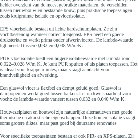
helder overzicht van de meest gebruikte materialen, de verschillen
tussen nieuwbouw en bestaande bouw, plus praktische toepassingen
zoals kruipruimte isolatie en opvloerisolatie.
EPS vloerisolatie bestaat uit lichte hardschuimplaten. Ze zijn
vochtbestendig wanneer correct toegepast. EPS heeft een goede
druksterkte en werkt prima onder afwerkvloeren. De lambda-waarde
ligt meestal tussen 0,032 en 0,038 W/m·K.
PUR vloerisolatie biedt een hogere isolatiewaarde met lambda rond
0,022–0,028 W/m·K. Je kunt PUR spuiten of als platen toepassen. Het
is ideaal voor krappe ruimtes, maar vraagt aandacht voor
brandveiligheid en afwerking.
Een glaswol vloer is flexibel en dempt geluid goed. Glaswol is
dampopen en werkt goed tussen balken. Let op kwetsbaarheid voor
vocht; de lambda-waarde varieert tussen 0,032 en 0,040 W/m·K.
Houtvezelplaten en houtwol zijn natuurlijke alternatieven met goede
thermische en akoestische eigenschappen. Deze houten isolatie vraagt
soms grotere diktes, maar past goed bij duurzame renovaties.
Voor specifieke toepassingen bestaan er ook PIR- en XPS-platen. Zij