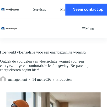
Ga
naar
Home
Services
Magazine
Neem contact op
Contact
de
inhoud
Menu
Hoe werkt vloerisolatie voor een energiezuinige woning?
Ontdek de voordelen van vloerisolatie woning voor een
energiezuinige en comfortabele leefomgeving. Besparen op
energiekosten begint hier!
management
14 mei 2026
Producten