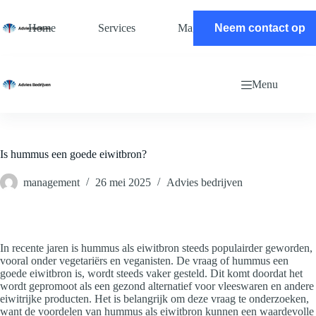
Ga
naar
Home
Services
Magazine
Neem contact op
Contact
de
inhoud
Menu
Is hummus een goede eiwitbron?
management
26 mei 2025
Advies bedrijven
In recente jaren is hummus als eiwitbron steeds populairder geworden,
vooral onder vegetariërs en veganisten. De vraag of hummus een
goede eiwitbron is, wordt steeds vaker gesteld. Dit komt doordat het
wordt gepromoot als een gezond alternatief voor vleeswaren en andere
eiwitrijke producten. Het is belangrijk om deze vraag te onderzoeken,
want de voordelen van hummus als eiwitbron kunnen een waardevolle