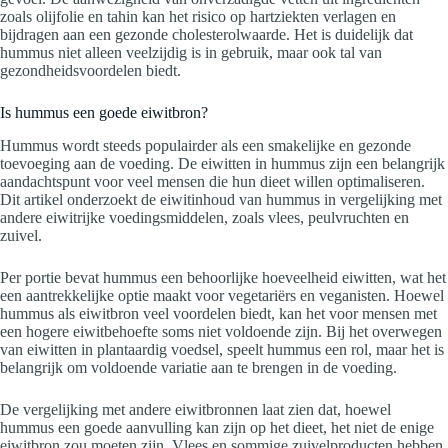
zoals olijfolie en tahin kan het risico op hartziekten verlagen en
bijdragen aan een gezonde cholesterolwaarde. Het is duidelijk dat
hummus niet alleen veelzijdig is in gebruik, maar ook tal van
gezondheidsvoordelen biedt.
Is hummus een goede eiwitbron?
Hummus wordt steeds populairder als een smakelijke en gezonde
toevoeging aan de voeding. De eiwitten in hummus zijn een belangrijk
aandachtspunt voor veel mensen die hun dieet willen optimaliseren.
Dit artikel onderzoekt de eiwitinhoud van hummus in vergelijking met
andere eiwitrijke voedingsmiddelen, zoals vlees, peulvruchten en
zuivel.
Per portie bevat hummus een behoorlijke hoeveelheid eiwitten, wat het
een aantrekkelijke optie maakt voor vegetariërs en veganisten. Hoewel
hummus als eiwitbron veel voordelen biedt, kan het voor mensen met
een hogere eiwitbehoefte soms niet voldoende zijn. Bij het overwegen
van eiwitten in plantaardig voedsel, speelt hummus een rol, maar het is
belangrijk om voldoende variatie aan te brengen in de voeding.
De vergelijking met andere eiwitbronnen laat zien dat, hoewel
hummus een goede aanvulling kan zijn op het dieet, het niet de enige
eiwitbron zou moeten zijn. Vlees en sommige zuivelproducten hebben