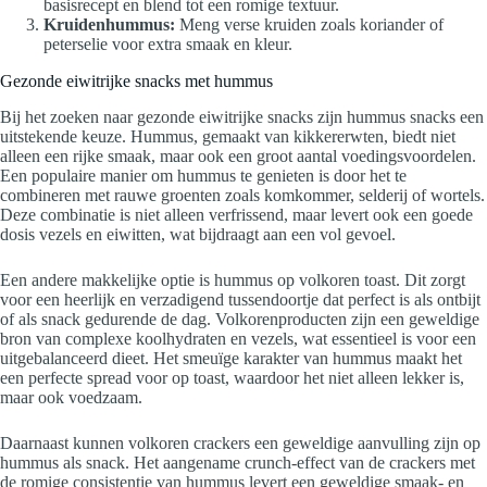
basisrecept en blend tot een romige textuur.
Kruidenhummus:
Meng verse kruiden zoals koriander of
peterselie voor extra smaak en kleur.
Gezonde eiwitrijke snacks met hummus
Bij het zoeken naar gezonde eiwitrijke snacks zijn hummus snacks een
uitstekende keuze. Hummus, gemaakt van kikkererwten, biedt niet
alleen een rijke smaak, maar ook een groot aantal voedingsvoordelen.
Een populaire manier om hummus te genieten is door het te
combineren met rauwe groenten zoals komkommer, selderij of wortels.
Deze combinatie is niet alleen verfrissend, maar levert ook een goede
dosis vezels en eiwitten, wat bijdraagt aan een vol gevoel.
Een andere makkelijke optie is hummus op volkoren toast. Dit zorgt
voor een heerlijk en verzadigend tussendoortje dat perfect is als ontbijt
of als snack gedurende de dag. Volkorenproducten zijn een geweldige
bron van complexe koolhydraten en vezels, wat essentieel is voor een
uitgebalanceerd dieet. Het smeuïge karakter van hummus maakt het
een perfecte spread voor op toast, waardoor het niet alleen lekker is,
maar ook voedzaam.
Daarnaast kunnen volkoren crackers een geweldige aanvulling zijn op
hummus als snack. Het aangename crunch-effect van de crackers met
de romige consistentie van hummus levert een geweldige smaak- en