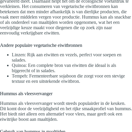
gevarieerd dieet. Daarnaast helpt het om de ecologische voetafdruk te
verkleinen. Het consumeren van vegetarische eiwitbronnen kan
betekenen dat men minder afhankelijk is van dierlijke producten, die
vaak meer middelen vergen voor productie. Hummus kan als snackbar
of als onderdeel van maaltijden worden opgenomen, wat het een
veelzijdige keuze maakt voor diegenen die op zoek zijn naar
eenvoudig verkrijgbare eiwitten.
Andere populaire vegetarische eiwitbronnen
Linzen: Rijk aan eiwitten en vezels, perfect voor soepen en
salades.
Quinoa: Een complete bron van eiwitten die ideaal is als
bijgerecht of in salades.
Tempeh: Fermenteerbare sojaboon die zorgt voor een stevige
textuur en een uitstekende eiwitbron.
Hummus als vleesvervanger
Hummus als vleesvervanger wordt steeds populairder in de keuken.
Dit komt door de veelzijdigheid en het rijke smaakprofiel van hummus.
Het biedt niet alleen een alternatief voor vlees, maar geeft ook een
eiwitrijke boost aan maaltijden.
Gebruik van hummus in maaltijden