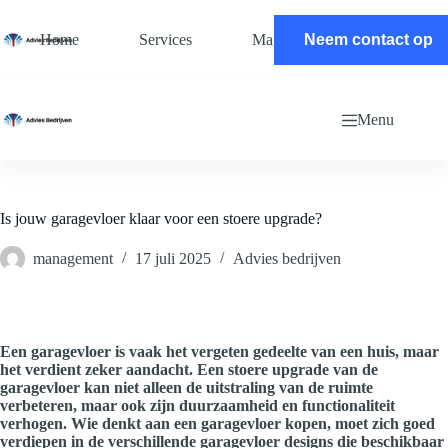
Ga
naar
Home
Services
Magazine
Neem contact op
Contact
de
inhoud
Menu
Is jouw garagevloer klaar voor een stoere upgrade?
management
17 juli 2025
Advies bedrijven
Een garagevloer is vaak het vergeten gedeelte van een huis, maar
het verdient zeker aandacht. Een stoere upgrade van de
garagevloer kan niet alleen de uitstraling van de ruimte
verbeteren, maar ook zijn duurzaamheid en functionaliteit
verhogen. Wie denkt aan een garagevloer kopen, moet zich goed
verdiepen in de verschillende garagevloer designs die beschikbaar