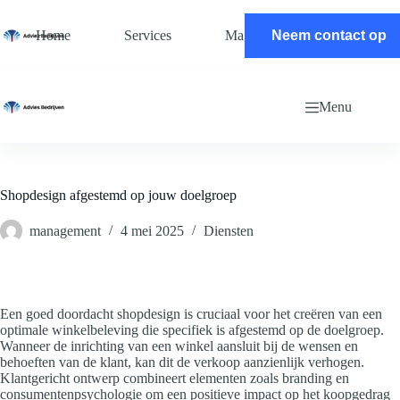
Ga
naar
Home
Services
Magazine
Neem contact op
Contact
de
inhoud
Menu
Shopdesign afgestemd op jouw doelgroep
management
4 mei 2025
Diensten
Een goed doordacht shopdesign is cruciaal voor het creëren van een
optimale winkelbeleving die specifiek is afgestemd op de doelgroep.
Wanneer de inrichting van een winkel aansluit bij de wensen en
behoeften van de klant, kan dit de verkoop aanzienlijk verhogen.
Klantgericht ontwerp combineert elementen zoals branding en
consumentenpsychologie om een positieve impact op het koopgedrag