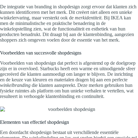
De integratie van branding in shopdesign zorgt ervoor dat klanten zich
kunnen identificeren met het merk. Dit creëert niet alleen een unieke
winkelervaring, maar versterkt ook de
merkidentiteit
. Bij IKEA kan
men de minimalistische en praktische benadering in de
winkelopstelling zien, wat de functionaliteit en esthetiek van hun
producten benadrukt. Dit draagt bij aan de klantenbinding, aangezien
shoppers zich omgeven voelen door de essentie van het merk.
Voorbeelden van succesvolle shopdesigns
Voorbeelden van shopdesign dat perfect is afgestemd op de doelgroep
zijn er in overvloed. Starbucks heeft een warme en uitnodigende sfeer
gecreëerd die klanten aanmoedigt om langer te blijven. De inrichting
en de keuze van kleuren en materialen dragen bij aan een perfecte
winkelbranding
die klanten aanspreekt. Deze merken gebruiken hun
fysieke ruimtes als platform om hun unieke verhalen te vertellen, wat
resulteert in verhoogde klantenbinding en continuïteit.
Elementen van effectief shopdesign
Een doordacht shopdesign bestaat uit verschillende essentiële
elementen. De winkelindeling en lay-out spelen hierbij een cruciale rol.