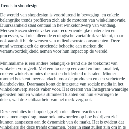
Trends in shopdesign
De wereld van shopdesign is voortdurend in beweging, en enkele
belangrijke trends profileren zich als de motoren van winkelinnovatie.
Duurzaamheid staat centraal in het winkelontwerp van vandaag.
Merken kiezen steeds vaker voor eco-vriendelijke materialen en
processen, wat niet alleen de ecologische voetafdruk verkleint, maar
ook aansluit bij de wensen van milieubewuste consumenten. Deze
trend weerspiegelt de groeiende behoefte aan merken die
verantwoordelijkheid nemen voor hun impact op de wereld.
Minimalisme is een andere belangrijke trend die de toekomst van
winkelen vormgeeft. Met een focus op eenvoud en functionaliteit,
creëren winkels ruimtes die rust en helderheid uitstralen. Minder
rommel betekent meer aandacht voor de producten en een verbeterde
klantbeleving. Daarnaast komt de integratie van sociale media in het
winkelontwerp steeds vaker voor. Het creëren van Instagram-waardige
gebieden binnen winkels stimuleert klanten om hun ervaringen te
delen, wat de zichtbaarheid van het merk vergroot.
Deze evoluties in shopdesign zijn niet alleen reacties op
consumentengedrag, maar ook antwoorden op hoe bedrijven zich
kunnen aanpassen aan de dynamiek van de markt. Het is evident dat
winkeliers die deze trends omarmen, beter in staat zullen zijn om in te