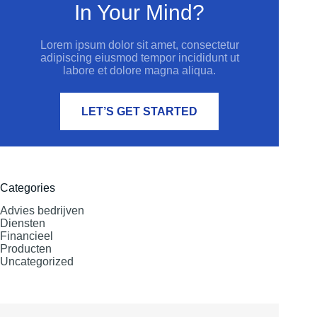
In Your Mind?
Lorem ipsum dolor sit amet, consectetur
adipiscing eiusmod tempor incididunt ut
labore et dolore magna aliqua.
LET’S GET STARTED
Categories
Advies bedrijven
Diensten
Financieel
Producten
Uncategorized