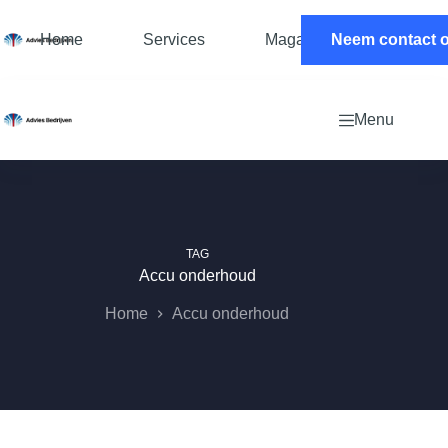
Ga
naar
Home
Services
Magazine
Neem contact 
Contac
de
inhoud
Menu
TAG
Accu onderhoud
Home
Accu onderhoud