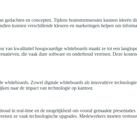
n van gedachten en concepten. Tijdens brainstormsessies kunnen ideeën 
endien kunnen verschillende kleuren en markeringen helpen om informatie 
uur van kwalitatief hoogwaardige whiteboards maakt ze tot een langlop
alternatieven, die vaak dure software en onderhoud vereisen. Deze kosten
ionele whiteboards. Zowel digitale whiteboards als innovatieve technolog
jken naar de impact van technologie op kantoor.
 inhoud in real-time en de mogelijkheid om vooraf gemaakte presentaties
ereisen ze vaak technologische upgrades. Medewerkers moeten vertrouw