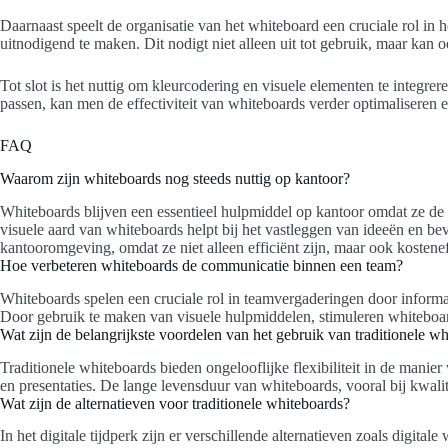
Daarnaast speelt de organisatie van het whiteboard een cruciale rol in
uitnodigend te maken. Dit nodigt niet alleen uit tot gebruik, maar kan 
Tot slot is het nuttig om kleurcodering en visuele elementen te integrere
passen, kan men de effectiviteit van whiteboards verder optimaliseren 
FAQ
Waarom zijn whiteboards nog steeds nuttig op kantoor?
Whiteboards blijven een essentieel hulpmiddel op kantoor omdat ze d
visuele aard van whiteboards helpt bij het vastleggen van ideeën en 
kantooromgeving, omdat ze niet alleen efficiënt zijn, maar ook kostenef
Hoe verbeteren whiteboards de communicatie binnen een team?
Whiteboards spelen een cruciale rol in teamvergaderingen door informati
Door gebruik te maken van visuele hulpmiddelen, stimuleren whiteboard
Wat zijn de belangrijkste voordelen van het gebruik van traditionele w
Traditionele whiteboards bieden ongelooflijke flexibiliteit in de man
en presentaties. De lange levensduur van whiteboards, vooral bij kwalit
Wat zijn de alternatieven voor traditionele whiteboards?
In het digitale tijdperk zijn er verschillende alternatieven zoals digi