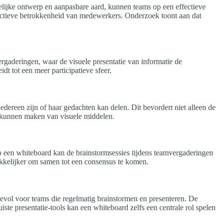
lijke ontwerp en aanpasbare aard, kunnen teams op een effectieve
e actieve betrokkenheid van medewerkers. Onderzoek toont aan dat
rgaderingen, waar de visuele presentatie van informatie de
t tot een meer participatieve sfeer.
dereen zijn of haar gedachten kan delen. Dit bevordert niet alleen de
k kunnen maken van visuele middelen.
 een whiteboard kan de brainstormsessies tijdens teamvergaderingen
akkelijker om samen tot een consensus te komen.
rdevol voor teams die regelmatig brainstormen en presenteren. De
ste presentatie-tools kan een whiteboard zelfs een centrale rol spelen