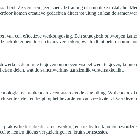
arheid. Ze vereisen geen speciale training of complexe installatie. M
erdoor komen creatieve gedachten direct tot uiting en kan de samenwer
deren van een effectieve werkomgeving. Een strategisch ontworpen kant
 betrokkenheid tussen teams versterken, wat leidt tot betere communic
dewerkers de ruimte te geven om ideeën visueel weer te geven, kunnen 
etsen delen, wat de samenwerking aanzienlijk vergemakkelijkt.
 technologie met whiteboards een waardevolle aanvulling. Whiteboards 
jker te delen en helpt bij het bevorderen van creativiteit. Door deze 
l praktische tips die de samenwerking en creativiteit kunnen bevordere
deel te nemen tijdens vergaderingen en brainstormsessies.