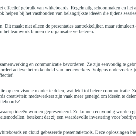
 het effectief gebruik van whiteboards. Regelmatig schoonmaken en het 
ook helpen bij het vasthouden van belangrijkste ideeën die tijdens sessi
n. Dit maakt niet alleen de presentaties aantrekkelijker, maar stimuleert
en het teamwork binnen de organisatie verbeteren.
e samenwerking en communicatie bevorderen. Ze zijn eenvoudig te geb
bevordert actieve betrokkenheid van medewerkers. Volgens onderzoek zi
fectief.
e op een visuele manier te delen, wat leidt tot betere communicatie. Ze
s creativiteit; medewerkers zijn vaak meer geneigd om ideeën te delen
hiteboards?
ier waarop ideeën worden gepresenteerd. Ze kunnen eenvoudig worden ge
eitsmodellen, betekent dat zij een waardevolle investering voor bedrijve
tale whiteboards en cloud-gebaseerde presentatietools. Deze oplossingen 