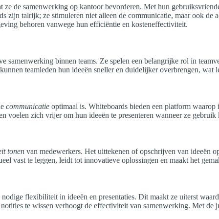
at ze de samenwerking op kantoor bevorderen. Met hun gebruiksvriende
ds zijn talrijk; ze stimuleren niet alleen de communicatie, maar ook d
ving behoren vanwege hun efficiëntie en kosteneffectiviteit.
ve samenwerking binnen teams. Ze spelen een belangrijke rol in teamve
kunnen teamleden hun ideeën sneller en duidelijker overbrengen, wat leid
de
communicatie
optimaal is. Whiteboards bieden een platform waarop ie
den voelen zich vrijer om hun ideeën te presenteren wanneer ze gebrui
eit tonen
van medewerkers. Het uittekenen of opschrijven van ideeën op
el vast te leggen, leidt tot innovatieve oplossingen en maakt het gem
nodige flexibiliteit in ideeën en presentaties. Dit maakt ze uiterst waa
tities te wissen verhoogt de effectiviteit van samenwerking. Met de jui