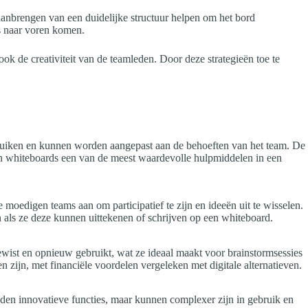
aanbrengen van een duidelijke structuur helpen om het bord
es naar voren komen.
 ook de creativiteit van de teamleden. Door deze strategieën toe te
ruiken en kunnen worden aangepast aan de behoeften van het team. De
jn whiteboards een van de meest waardevolle hulpmiddelen in een
 moedigen teams aan om participatief te zijn en ideeën uit te wisselen.
 als ze deze kunnen uittekenen of schrijven op een whiteboard.
wist en opnieuw gebruikt, wat ze ideaal maakt voor brainstormsessies
n zijn, met financiële voordelen vergeleken met digitale alternatieven.
bieden innovatieve functies, maar kunnen complexer zijn in gebruik en