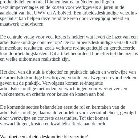
productiviteit en moraal binnen teams. In Nederland liggen
verzuimpercentages en de kosten voor werkgevers al jaren in de
aandacht van het UWV en ArboNed. Een arbeidsdeskundige verzuim-
specialist kan helpen deze trend te keren door vroegtijdig beleid en
maatwerk te adviseren.
De centrale vraag voor veel lezers is helder: wat levert de inzet van een
arbeidsdeskundige concreet op? De rol arbeidsdeskundige vertaalt zich
in meetbare resultaten, zoals verkorte re-integratietijd en gereduceerde
loondoorbetalingskosten. Dit artikel beoordeelt hoe effectief die inzet is
en welke uitkomsten realistisch zijn.
Het doel van dit stuk is objectief en praktisch: taken en werkwijze van
de arbeidsdeskundige beschrijven, voordelen afwegen en voorbeelden
geven uit de praktijk. Vervolgens komen re-integratie
arbeidsdeskundige methoden, verwachtingen voor werkgevers en
werknemers, en criteria voor keuze en kosten aan bod.
De komende secties behandelen eerst de rol en kerntaken van de
arbeidsdeskundige, daarna de voordelen voor verzuimbeheer, gevolgd
door werkwijze en concrete casestudies. Tot slot komen
verwachtingen, kosten en kwaliteitscriteria aan de orde.
Wat doet een arbeidsdeskundige bij verzuim?