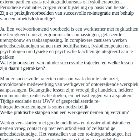
externe partijen zoals re-integratiebureaus of fysiotherapeuten.
Periodieke evaluaties zorgen voor bijstelling op basis van herstel.
Zijn er praktijkvoorbeelden van succesvolle re-integratie met behulp
van een arbeidsdeskundige?
Ja. Een veelvoorkomend voorbeeld is een werknemer met rugklachten
die terugkeert dankzij ergonomische aanpassingen, gefaseerde
urenopbouw en taakaanpassing. In complexere casussen werken
arbeidsdeskundigen samen met bedrijfsartsen, fysiotherapeuten en
psychologen om fysieke en psychische klachten geïntegreerd aan te
pakken.
Wat zijn oorzaken van minder succesvolle trajecten en welke lessen
zijn daaruit getrokken?
Minder succesvolle trajecten ontstaan vaak door te late inzet,
onvoldoende medewerking van werkgever of ontoereikende werkplek-
aanpassingen. Belangrijke lessen zijn: vroegtijdig handelen, heldere
communicatie, realistische doelen, en het vastleggen van afspraken.
Tijdige escalatie naar UWV of gespecialiseerde re-
integratievoorzieningen is soms noodzakelijk.
Welke praktische stappen kan een werkgever nemen bij verzuim?
Werkgevers starten met goede meldings- en dossieradministratie en
nemen vroeg contact op met een arbodienst of zelfstandige
arbeidsdeskundige. Het vaststellen van een re-integratiebudget, het
bieden van werkplekaanpassingen of scholing, en duidelijke