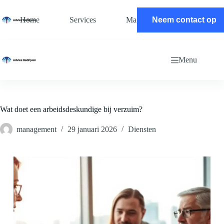
Ga
naar
Home
Services
Magazine
Neem contact op
Contact
de
inhoud
Menu
Wat doet een arbeidsdeskundige bij verzuim?
management
29 januari 2026
Diensten