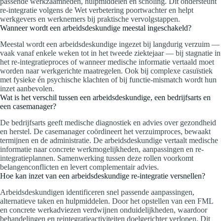
passende werkzaamheden, hulpmiddelen en scholing. Dit ondersteunt
re-integratie volgens de Wet verbetering poortwachter en helpt
werkgevers en werknemers bij praktische vervolgstappen.
Wanneer wordt een arbeidsdeskundige meestal ingeschakeld?
Meestal wordt een arbeidsdeskundige ingezet bij langdurig verzuim —
vaak vanaf enkele weken tot in het tweede ziektejaar — bij stagnatie in
het re-integratieproces of wanneer medische informatie vertaald moet
worden naar werkgerichte maatregelen. Ook bij complexe casuïstiek
met fysieke én psychische klachten of bij functie-mismatch wordt hun
inzet aanbevolen.
Wat is het verschil tussen een arbeidsdeskundige, een bedrijfsarts en
een casemanager?
De bedrijfsarts geeft medische diagnostiek en advies over gezondheid
en herstel. De casemanager coördineert het verzuimproces, bewaakt
termijnen en de administratie. De arbeidsdeskundige vertaalt medische
informatie naar concrete werkmogelijkheden, aanpassingen en re-
integratieplannen. Samenwerking tussen deze rollen voorkomt
belangenconflicten en levert complementair advies.
Hoe kan inzet van een arbeidsdeskundige re-integratie versnellen?
Arbeidsdeskundigen identificeren snel passende aanpassingen,
alternatieve taken en hulpmiddelen. Door het opstellen van een FML
en concrete werkadviezen verdwijnen onduidelijkheden, waardoor
behandelingen en reintegratieactiviteiten doelgerichter verlopen. Dit