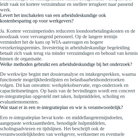
leidt vaak tot kortere verzuimduur en snellere terugkeer naar passend
werk.
Levert het inschakelen van een arbeidsdeskundige ook
kostenbesparing op voor werkgevers?
Ja. Kortere verzuimperiodes reduceren loondoorbetalingskosten en de
noodzaak voor vervangend personeel. Op de langere termijn
vermindert het de kans op WIA-aanvragen en hogere
verzekeringspremies. Investering in arbeidsdeskundige begeleiding
betaalt zich vaak terug via minder verzuimdagen en behoud van kennis
binnen de organisatie.
Welke methoden gebruikt een arbeidsdeskundige bij het onderzoek?
De werkwijze begint met dossieranalyse en intakegesprekken, waarna
functionele mogelijkhedenlijsten en belastbaarheidsonderzoeken
volgen. Dit kan omvatten: werkplekobservatie, ergo-onderzoek en
capaciteitsmetingen. Op basis van de bevindingen wordt een concreet
re-integratieplan opgesteld met taken, hulpmiddelen, scholing en
evaluatiemomenten.
Wat staat er in een re-integratieplan en wie is verantwoordelijk?
Een re-integratieplan bevat korte- en middellangetermijndoelen,
aangepaste werkzaamheden, benodigde hulpmiddelen,
scholingsadviezen en tijdslijnen. Het beschrijft ook de
verantwoordelijkheden van werkgever, werknemer en eventuele