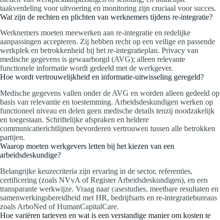
taakverdeling voor uitvoering en monitoring zijn cruciaal voor succes.
Wat zijn de rechten en plichten van werknemers tijdens re-integratie?
Werknemers moeten meewerken aan re-integratie en redelijke
aanpassingen accepteren. Zij hebben recht op een veilige en passende
werkplek en betrokkenheid bij het re-integratieplan. Privacy van
medische gegevens is gewaarborgd (AVG); alleen relevante
functionele informatie wordt gedeeld met de werkgever.
Hoe wordt vertrouwelijkheid en informatie-uitwisseling geregeld?
Medische gegevens vallen onder de AVG en worden alleen gedeeld op
basis van relevantie en toestemming. Arbeidsdeskundigen werken op
functioneel niveau en delen geen medische details tenzij noodzakelijk
en toegestaan. Schriftelijke afspraken en heldere
communicatierichtlijnen bevorderen vertrouwen tussen alle betrokken
partijen.
Waarop moeten werkgevers letten bij het kiezen van een
arbeidsdeskundige?
Belangrijke keuzecriteria zijn ervaring in de sector, referenties,
certificering (zoals NVvA of Register Arbeidsdeskundigen), en een
transparante werkwijze. Vraag naar casestudies, meetbare resultaten en
samenwerkingsbereidheid met HR, bedrijfsarts en re-integratiebureaus
zoals ArboNed of HumanCapitalCare.
Hoe variëren tarieven en wat is een verstandige manier om kosten te