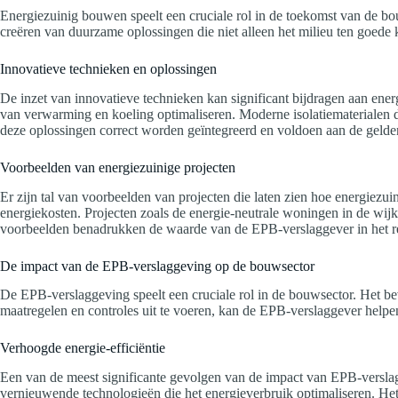
Energiezuinig bouwen speelt een cruciale rol in de toekomst van de bo
creëren van duurzame oplossingen die niet alleen het milieu ten goed
Innovatieve technieken en oplossingen
De inzet van innovatieve technieken kan significant bijdragen aan en
van verwarming en koeling optimaliseren. Moderne isolatiematerialen dr
deze oplossingen correct worden geïntegreerd en voldoen aan de geld
Voorbeelden van energiezuinige projecten
Er zijn tal van voorbeelden van projecten die laten zien hoe energiez
energiekosten. Projecten zoals de energie-neutrale woningen in de wij
voorbeelden benadrukken de waarde van de EPB-verslaggever in het r
De impact van de EPB-verslaggeving op de bouwsector
De EPB-verslaggeving speelt een cruciale rol in de bouwsector. Het bev
maatregelen en controles uit te voeren, kan de EPB-verslaggever helpen
Verhoogde energie-efficiëntie
Een van de meest significante gevolgen van de impact van EPB-verslag
vernieuwende technologieën die het energieverbruik optimaliseren. Het