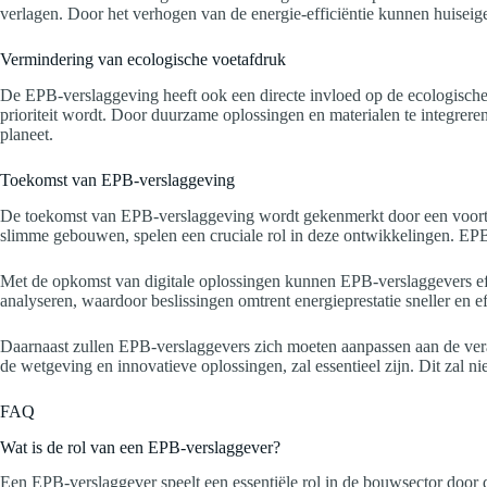
verlagen. Door het verhogen van de energie-efficiëntie kunnen huiseige
Vermindering van ecologische voetafdruk
De EPB-verslaggeving heeft ook een directe invloed op de ecologische
prioriteit wordt. Door duurzame oplossingen en materialen te integrere
planeet.
Toekomst van EPB-verslaggeving
De toekomst van EPB-verslaggeving wordt gekenmerkt door een voortdu
slimme gebouwen, spelen een cruciale rol in deze ontwikkelingen. EPB-
Met de opkomst van digitale oplossingen kunnen EPB-verslaggevers ef
analyseren, waardoor beslissingen omtrent energieprestatie sneller en
Daarnaast zullen EPB-verslaggevers zich moeten aanpassen aan de ver
de wetgeving en innovatieve oplossingen, zal essentieel zijn. Dit zal n
FAQ
Wat is de rol van een EPB-verslaggever?
Een EPB-verslaggever speelt een essentiële rol in de bouwsector door 