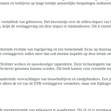
naren en bedrijven op lange termijn aanzienlijke besparingen realiseren
 voetafdruk van gebouwen. Het bewustzijn over de milieu-impact van b
n, helpt de verslaggeving om deze impact te minimaliseren. Dit is esse
rende evolutie van regelgeving en een toenemende focus op duurzaamh
verslaggevers zullen meer dan ooit moeten inspelen op deze trends om 
ficiënter werken en nauwkeuriger rapporteren. Deze technologieën mak
 effectiever genomen kunnen worden. Dit biedt kansen voor versnelde i
anderende verwachtingen van bouwbedrijven en eindgebruikers. Een pro
iet alleen de rol van de EPB-verslaggever versterken, maar ook bijdrage
de energieprestatie van gebouwen te waarborgen. Hij of zij is verantwo