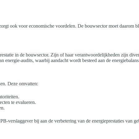
r zorgt ook voor economische voordelen. De bouwsector moet daarom blij
restatie in de bouwsector. Zijn of haar verantwoordelijkheden zijn div
van energie-audits, waarbij aandacht wordt besteed aan de energiebalans
den. Deze omvatten:
oriteiten.
cten te evalueren.
en.
PB-verslaggever bij aan de verbetering van de energieprestaties van g