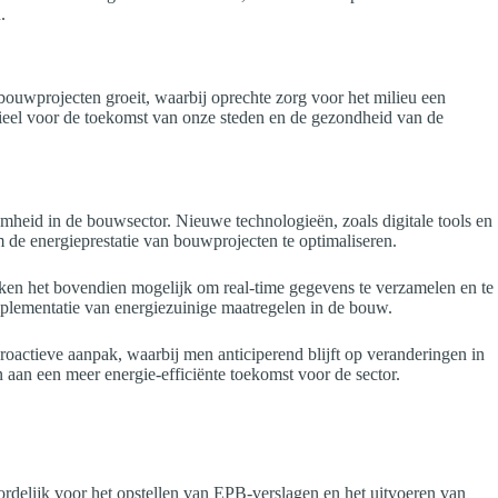
.
ouwprojecten groeit, waarbij oprechte zorg voor het milieu een
ntieel voor de toekomst van onze steden en de gezondheid van de
eid in de bouwsector. Nieuwe technologieën, zoals digitale tools en
de energieprestatie van bouwprojecten te optimaliseren.
en het bovendien mogelijk om real-time gegevens te verzamelen en te
mplementatie van energiezuinige maatregelen in de bouw.
actieve aanpak, waarbij men anticiperend blijft op veranderingen in
n aan een meer energie-efficiënte toekomst voor de sector.
ordelijk voor het opstellen van EPB-verslagen en het uitvoeren van