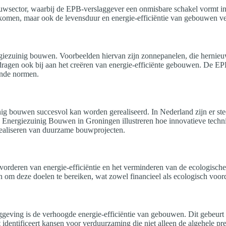
uwsector, waarbij de EPB-verslaggever een onmisbare schakel vormt in 
e komen, maar ook de levensduur en energie-efficiëntie van gebouwen v
ergiezuinig bouwen. Voorbeelden hiervan zijn zonnepanelen, die herni
agen ook bij aan het creëren van energie-efficiënte gebouwen. De EPB-v
ende normen.
uinig bouwen succesvol kan worden gerealiseerd. In Nederland zijn er s
k Energiezuinig Bouwen in Groningen illustreren hoe innovatieve techn
ealiseren van duurzame bouwprojecten.
orderen van energie-efficiëntie en het verminderen van de ecologische 
 om deze doelen te bereiken, wat zowel financieel als ecologisch voord
geving is de verhoogde energie-efficiëntie van gebouwen. Dit gebeurt 
 identificeert kansen voor verduurzaming die niet alleen de algehele p