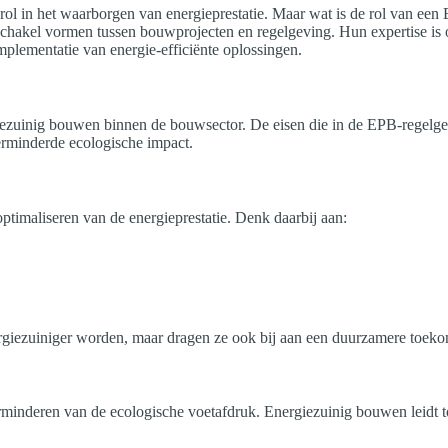
rol in het waarborgen van energieprestatie. Maar wat is de rol van ee
schakel vormen tussen bouwprojecten en regelgeving. Hun expertise is
mplementatie van energie-efficiënte oplossingen.
iezuinig bouwen binnen de bouwsector. De eisen die in de EPB-regelgevi
erminderde ecologische impact.
ptimaliseren van de energieprestatie. Denk daarbij aan:
rgiezuiniger worden, maar dragen ze ook bij aan een duurzamere toeko
erminderen van de ecologische voetafdruk. Energiezuinig bouwen leidt t