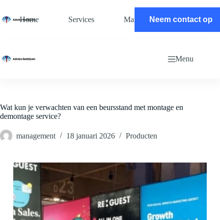
Ga
naar
Home
Services
Magazine
Neem contact op
Contact
de
inhoud
Menu
Wat kun je verwachten van een beursstand met montage en
demontage service?
management
18 januari 2026
Producten