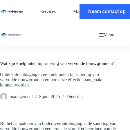
Ga
naar
Home
Services
Magazine
Neem contact op
Contact
de
inhoud
Menu
Wat zijn knelpunten bij sanering van vervuilde bouwgronden?
Ontdek de uitdagingen en knelpunten bij sanering van
vervuilde bouwgronden en hoe deze effectief aangepakt
kunnen worden.
management
8 juni 2025
Diensten
Bij het aanpakken van bodemverontreiniging is de sanering van
vervuilde bouwgronden een cruciale stap. Het begrijpen van de