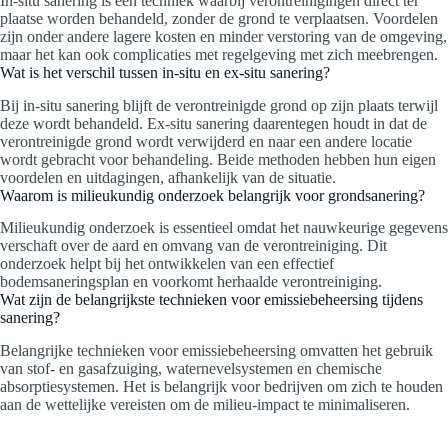
In-situ sanering is een techniek waarbij verontreinigingen direct ter
plaatse worden behandeld, zonder de grond te verplaatsen. Voordelen
zijn onder andere lagere kosten en minder verstoring van de omgeving,
maar het kan ook complicaties met regelgeving met zich meebrengen.
Wat is het verschil tussen in-situ en ex-situ sanering?
Bij in-situ sanering blijft de verontreinigde grond op zijn plaats terwijl
deze wordt behandeld. Ex-situ sanering daarentegen houdt in dat de
verontreinigde grond wordt verwijderd en naar een andere locatie
wordt gebracht voor behandeling. Beide methoden hebben hun eigen
voordelen en uitdagingen, afhankelijk van de situatie.
Waarom is milieukundig onderzoek belangrijk voor grondsanering?
Milieukundig onderzoek is essentieel omdat het nauwkeurige gegevens
verschaft over de aard en omvang van de verontreiniging. Dit
onderzoek helpt bij het ontwikkelen van een effectief
bodemsaneringsplan en voorkomt herhaalde verontreiniging.
Wat zijn de belangrijkste technieken voor emissiebeheersing tijdens
sanering?
Belangrijke technieken voor emissiebeheersing omvatten het gebruik
van stof- en gasafzuiging, waternevelsystemen en chemische
absorptiesystemen. Het is belangrijk voor bedrijven om zich te houden
aan de wettelijke vereisten om de milieu-impact te minimaliseren.