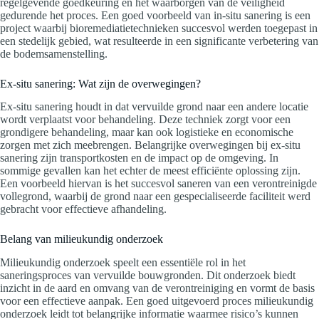
regelgevende goedkeuring en het waarborgen van de veiligheid
gedurende het proces. Een goed voorbeeld van in-situ sanering is een
project waarbij bioremediatietechnieken succesvol werden toegepast in
een stedelijk gebied, wat resulteerde in een significante verbetering van
de bodemsamenstelling.
Ex-situ sanering: Wat zijn de overwegingen?
Ex-situ sanering houdt in dat vervuilde grond naar een andere locatie
wordt verplaatst voor behandeling. Deze techniek zorgt voor een
grondigere behandeling, maar kan ook logistieke en economische
zorgen met zich meebrengen. Belangrijke overwegingen bij ex-situ
sanering zijn transportkosten en de impact op de omgeving. In
sommige gevallen kan het echter de meest efficiënte oplossing zijn.
Een voorbeeld hiervan is het succesvol saneren van een verontreinigde
vollegrond, waarbij de grond naar een gespecialiseerde faciliteit werd
gebracht voor effectieve afhandeling.
Belang van milieukundig onderzoek
Milieukundig onderzoek speelt een essentiële rol in het
saneringsproces van vervuilde bouwgronden. Dit onderzoek biedt
inzicht in de aard en omvang van de verontreiniging en vormt de basis
voor een effectieve aanpak. Een goed uitgevoerd proces milieukundig
onderzoek leidt tot belangrijke informatie waarmee risico’s kunnen